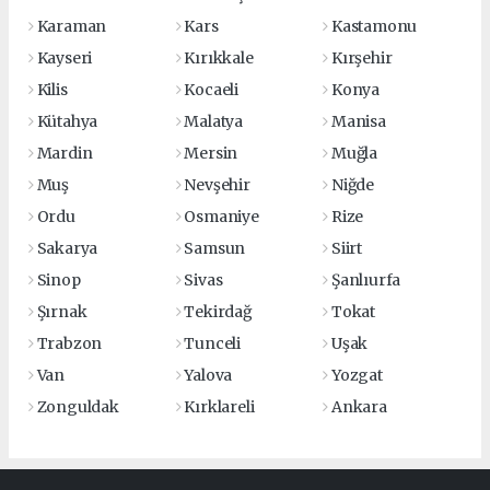
Karaman
Kars
Kastamonu
Kayseri
Kırıkkale
Kırşehir
Kilis
Kocaeli
Konya
Kütahya
Malatya
Manisa
Mardin
Mersin
Muğla
Muş
Nevşehir
Niğde
Ordu
Osmaniye
Rize
Sakarya
Samsun
Siirt
Sinop
Sivas
Şanlıurfa
Şırnak
Tekirdağ
Tokat
Trabzon
Tunceli
Uşak
Van
Yalova
Yozgat
Zonguldak
Kırklareli
Ankara