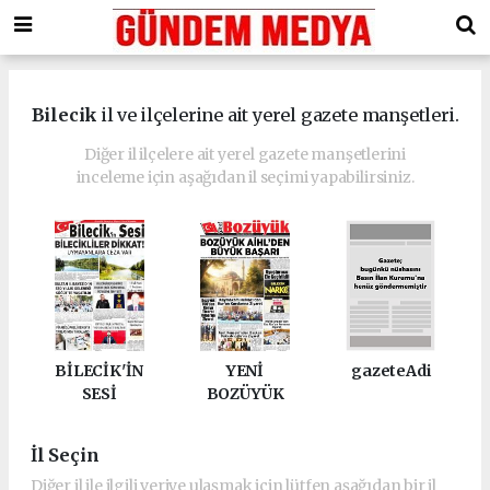
Bilecik
il ve ilçelerine ait yerel gazete manşetleri.
Diğer il ilçelere ait yerel gazete manşetlerini
inceleme için aşağıdan il seçimi yapabilirsiniz.
BİLECİK'İN
YENİ
gazeteAdi
SESİ
BOZÜYÜK
İl Seçin
Diğer il ile ilgili veriye ulaşmak için lütfen aşağıdan bir il