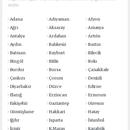
seçin
Adana
Adıyaman
Afyon
Ağrı
Aksaray
Amasya
Antalya
Ardahan
Artvin
Aydın
Balıkesir
Bartın
Batman
Bayburt
Bilecik
Bingöl
Bitlis
Bolu
Burdur
Bursa
Çanakkale
Çankırı
Çorum
Denizli
Diyarbakır
Düzce
Edirne
Elazığ
Erzincan
Erzurum
Eskişehir
Gaziantep
Giresun
Gümüşhane
Hakkari
Hatay
Iğdır
Isparta
İstanbul
İzmir
K.Maraş
Karabük