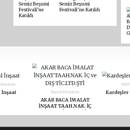
Semiz Beşumi
Festivali’ne Katıldı
Firmaları
MAT
 İnşaat
Kardeşler
İnşaat Firmaları
AKAR BACA İMALAT
İNŞAAT TAAH.NAK. İÇ
ve DIŞ TİC.LTD.ŞTİ