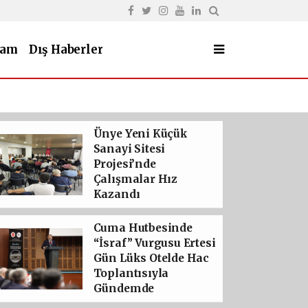
şam
Dış Haberler
: TAYFUN GÜRSOY PARKI'NDA
11:50 -
ORDU’L
HAPİS CEZASI
Ünye Yeni Küçük
Sanayi Sitesi
Projesi’nde
Çalışmalar Hız
Kazandı
Cuma Hutbesinde
“İsraf” Vurgusu Ertesi
Gün Lüks Otelde Hac
Toplantısıyla
Gündemde