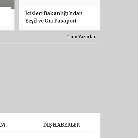
U
İçişleri Bakanlığı'ndan
Yeşil ve Gri Pasaport
Başvurularında Dijital
Devrim! Islak İmza Dönemi
Tüm Yazarlar
Bitti
AM
DIŞ HABERLER