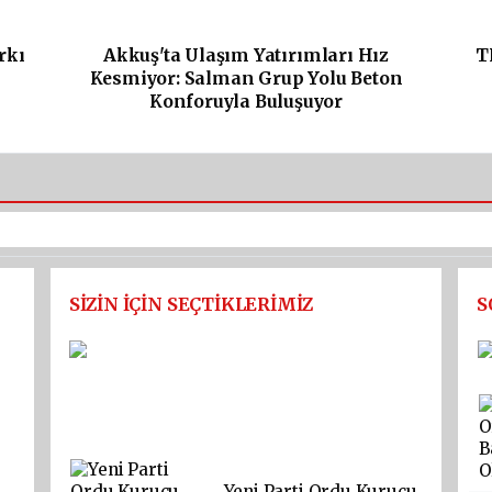
rkı
Akkuş'ta Ulaşım Yatırımları Hız
T
Kesmiyor: Salman Grup Yolu Beton
Konforuyla Buluşuyor
SİZİN İÇİN SEÇTİKLERİMİZ
S
ORDU KÜLTÜR YOLU FESTİVALİ
KONSER PROGRAMI BELLİ OLDU:
TAYFUN GÜRSOY PARKI'NDA
YILDIZLAR GEÇİDİ
Yeni Parti Ordu Kurucu