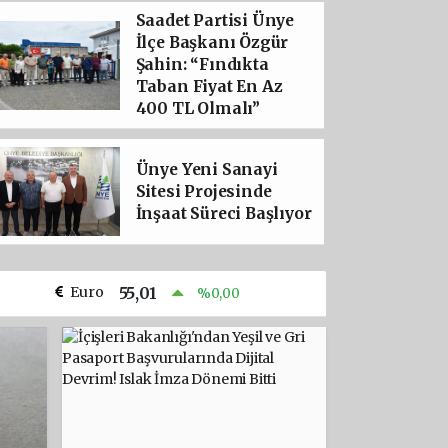
Saadet Partisi Ünye
ORDU’LU PALU AİLESİ DAVASIND
İlçe Başkanı Özgür
SON NOKTAYI KOYDU: TUNCER U
Şahin: “Fındıkta
Taban Fiyat En Az
MÜEBBET HAPİS CEZASI ON
400 TL Olmalı”
Ünye Yeni Sanayi
Sitesi Projesinde
İnşaat Süreci Başlıyor
Euro
55,01
%0,00