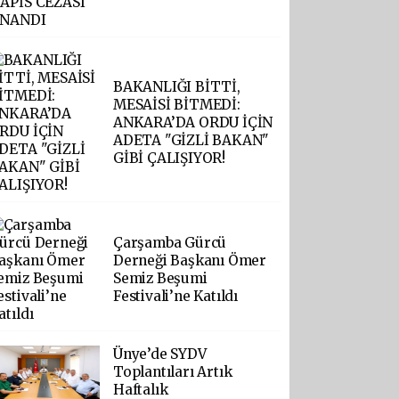
BAKANLIĞI BİTTİ,
MESAİSİ BİTMEDİ:
ANKARA’DA ORDU İÇİN
ADETA "GİZLİ BAKAN"
GİBİ ÇALIŞIYOR!
Çarşamba Gürcü
Derneği Başkanı Ömer
Semiz Beşumi
Festivali’ne Katıldı
Ünye’de SYDV
Toplantıları Artık
Haftalık