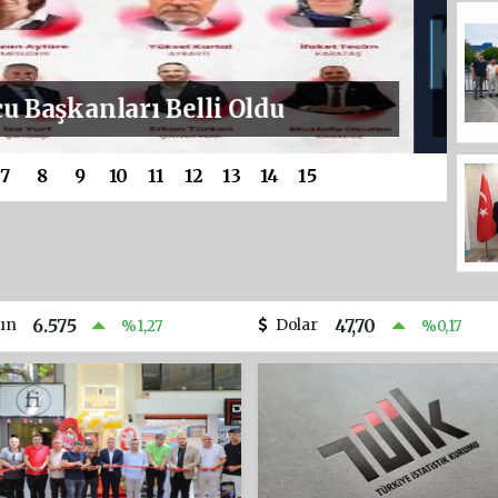
OLU FESTİVALİ KONSER
 OLDU: TAYFUN GÜRSOY
YILDIZLAR GEÇİDİ
7
8
9
10
11
12
13
14
15
tın
Dolar
6.575
47,70
%1,27
%0,17