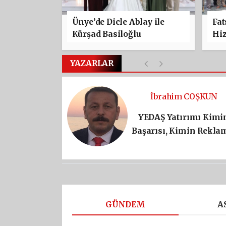
Ünye’de Dicle Ablay ile
Fat
Kürşad Basiloğlu
Hiz
Dünyaevine Girdi
Baş
YAZARLAR
İbrahim COŞKUN
YEDAŞ Yatırımı Kimi
Başarısı, Kimin Rekla
GÜNDEM
A