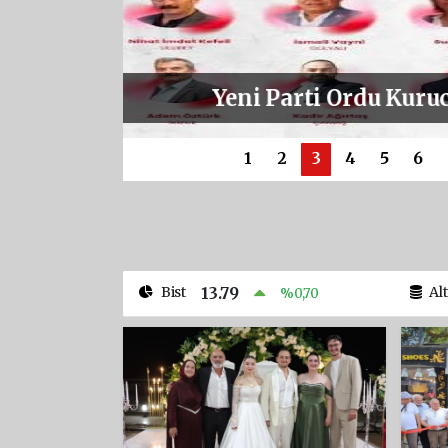
ORDU KÜLTÜR Y
PROGRAMI BELLİ
u
PARKI'NDA 
1
2
3
4
5
6
Bist
Al
13.79
%0,70