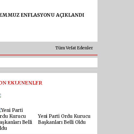
EMMUZ ENFLASYONU AÇIKLANDI
Tüm Vefat Edenler
ON EKLENENLER
2026 TMO Fındık Fiyatı Tepki
Çekti
Yeni Parti Ordu Kurucu
Başkanları Belli Oldu