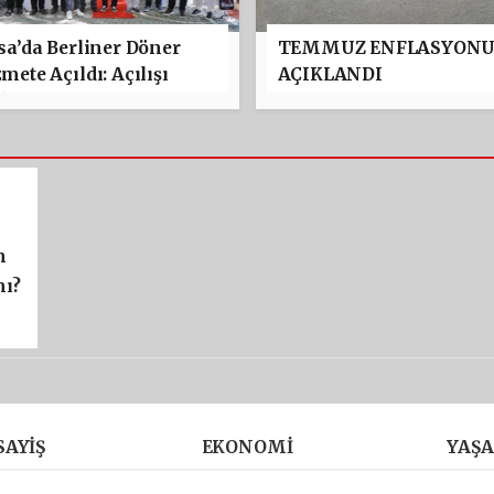
sa’da Berliner Döner
TEMMUZ ENFLASYON
mete Açıldı: Açılışı
AÇIKLANDI
kan Ethem Kibar Yaptı
n
mı?
SAYIŞ
EKONOMI
YAŞ