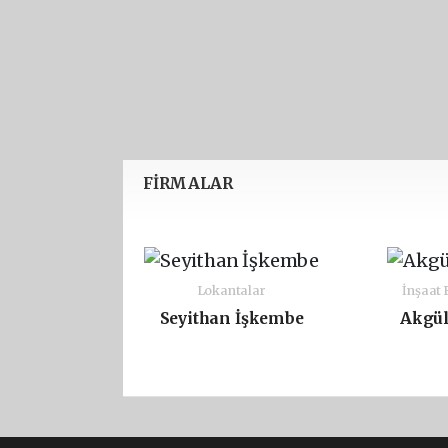
FİRMALAR
Lokantalar
İnşaat 
Seyithan İşkembe
Akgül