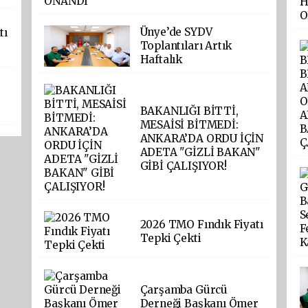
Ünye’de SYDV
tı
Toplantıları Artık
Haftalık
BAKANLIĞI BİTTİ,
MESAİSİ BİTMEDİ:
ANKARA’DA ORDU İÇİN
ADETA "GİZLİ BAKAN"
GİBİ ÇALIŞIYOR!
2026 TMO Fındık Fiyatı
Tepki Çekti
Çarşamba Gürcü
Derneği Başkanı Ömer