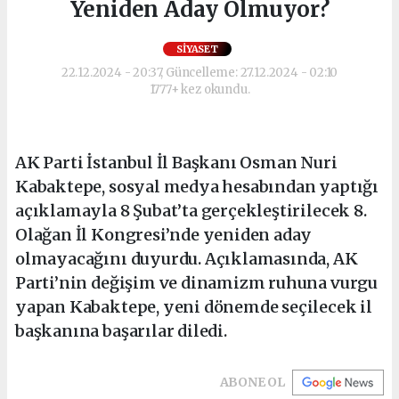
Yeniden Aday Olmuyor?
SIYASET
22.12.2024 - 20:37, Güncelleme: 27.12.2024 - 02:10
1777+ kez okundu.
AK Parti İstanbul İl Başkanı Osman Nuri
Kabaktepe, sosyal medya hesabından yaptığı
açıklamayla 8 Şubat’ta gerçekleştirilecek 8.
Olağan İl Kongresi’nde yeniden aday
olmayacağını duyurdu. Açıklamasında, AK
Parti’nin değişim ve dinamizm ruhuna vurgu
yapan Kabaktepe, yeni dönemde seçilecek il
başkanına başarılar diledi.
ABONE OL