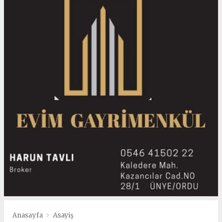
Anasayfa
Asayiş