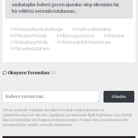
muhataplar haberi geçen ajanslar olup sitemizin hiç
bir editörü sorumlu tutulamaz...
##OsmanNuriKabaktepe
##AKPartiİstanbul
##TürkiyeYüzyılı
##İlKongresi2024
##Siyaset
##KabaktepeVeda
##DurmakYokYolaDevam
##İstanbulAKParti
Okuyucu Yorumları
(0)
Gönder
Yorum yazarak Topluluk Kuralları’nı kabul etmiş bulunuyor ve
gundemmedya.net sitesine yaptığınız yorumunuzla ilgili doğrudan veya dolaylı
tüm sorumluluğu tek başınıza üstleniyorsunuz. Yazılan tüm yorumlardan site
yönetimi hiçbir şekilde sorumlu tutulamaz.