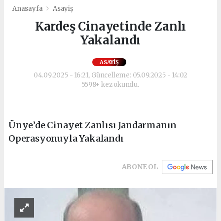
Anasayfa
Asayiş
Kardeş Cinayetinde Zanlı
Yakalandı
ASAYIŞ
04.09.2025 - 16:21, Güncelleme: 05.09.2025 - 14:02
5598+ kez okundu.
Ünye’de Cinayet Zanlısı Jandarmanın
Operasyonuyla Yakalandı
ABONE OL