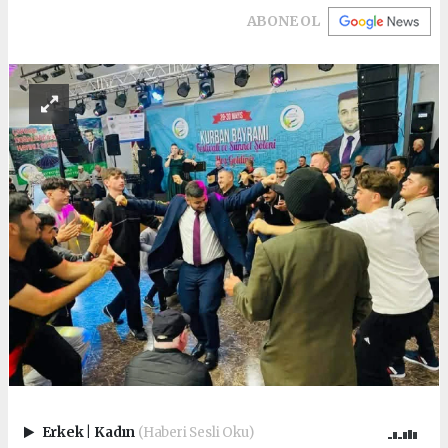
ABONE OL
Erkek
|
Kadın
(Haberi Sesli Oku)