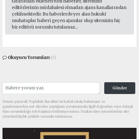
tarafından eklenen tüm haberler, sitemizin
editörlerinin müdahalesi olmadan ajans kanallarından
çekilmektedir. Bu haberlerde yer alan hukuki
muhataplar haberi geçen ajanslar olup sitemizin hiç
bir editörü sorumlu tutulamaz...
Okuyucu Yorumları
(0)
Gönder
Yorum yazarak Topluluk Kuralları’nı kabul etmiş bulunuyor ve
gundemmedya.net sitesine yaptığınız yorumunuzla ilgili doğrudan veya dolaylı
tüm sorumluluğu tek başınıza üstleniyorsunuz. Yazılan tüm yorumlardan site
yönetimi hiçbir şekilde sorumlu tutulamaz.