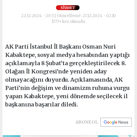
SIYASET
22.12.2024 - 20:37, Güncelleme: 27.12.2024 - 02:10
1777+ kez okundu.
AK Parti İstanbul İl Başkanı Osman Nuri
Kabaktepe, sosyal medya hesabından yaptığı
açıklamayla 8 Şubat’ta gerçekleştirilecek 8.
Olağan İl Kongresi’nde yeniden aday
olmayacağını duyurdu. Açıklamasında, AK
Parti’nin değişim ve dinamizm ruhuna vurgu
yapan Kabaktepe, yeni dönemde seçilecek il
başkanına başarılar diledi.
ABONE OL