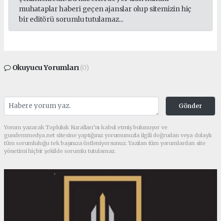
muhataplar haberi geçen ajanslar olup sitemizin hiç
bir editörü sorumlu tutulamaz...
Okuyucu Yorumları
(0)
Gönder
Yorum yazarak Topluluk Kuralları’nı kabul etmiş bulunuyor ve
gundemmedya.net sitesine yaptığınız yorumunuzla ilgili doğrudan veya dolaylı
tüm sorumluluğu tek başınıza üstleniyorsunuz. Yazılan tüm yorumlardan site
yönetimi hiçbir şekilde sorumlu tutulamaz.