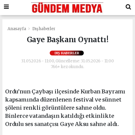
Anasayfa
Dış haberler
Gaye Başkanı Oynattı!
DIŞ HABERLER
31.05.2026 - 11:00, Güncelleme: 31.05.2026 - 11:00
766+ kez okundu.
Ordu’nun Çaybaşı ilçesinde Kurban Bayramı
kapsamında düzenlenen festival ve sünnet
şöleni renkli görüntülere sahne oldu.
Binlerce vatandaşın katıldığı etkinlikte
Ordulu ses sanatçısı Gaye Aksu sahne aldı.