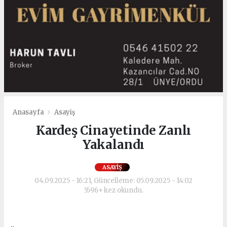
Anasayfa
Asayiş
Kardeş Cinayetinde Zanlı
Yakalandı
ASAYIŞ
04.09.2025 - 16:21, Güncelleme: 05.09.2025 - 14:02
5596+ kez okundu.