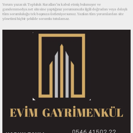
Yorum yazarak Topluluk Kuralları’nı kabul etmiş bulunuyor ve
gundemmedya.net sitesine yaptığınız yorumunuzla ilgili doğrudan veya dolaylı
tüm sorumluluğu tek başınıza üstleniyorsunuz. Yazılan tüm yorumlardan site
yönetimi hiçbir şekilde sorumlu tutulamaz.