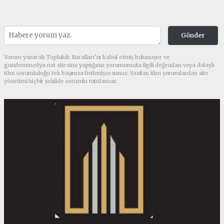
Gönder
Yorum yazarak Topluluk Kuralları’nı kabul etmiş bulunuyor ve
gundemmedya.net sitesine yaptığınız yorumunuzla ilgili doğrudan veya dolaylı
tüm sorumluluğu tek başınıza üstleniyorsunuz. Yazılan tüm yorumlardan site
yönetimi hiçbir şekilde sorumlu tutulamaz.