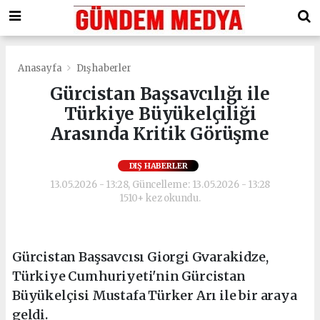
Anasayfa
Dış haberler
Gürcistan Başsavcılığı ile
Türkiye Büyükelçiliği
Arasında Kritik Görüşme
DIŞ HABERLER
13.05.2026 - 13:28, Güncelleme: 13.05.2026 - 13:28
1510+ kez okundu.
Gürcistan Başsavcısı Giorgi Gvarakidze,
Türkiye Cumhuriyeti'nin Gürcistan
Büyükelçisi Mustafa Türker Arı ile bir araya
geldi.