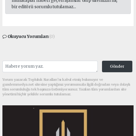
muhataplar haberi geçen ajanslar olup sitemizin hiç
bir editörü sorumlu tutulamaz...
Okuyucu Yorumları
(0)
Gönder
Yorum yazarak Topluluk Kuralları’nı kabul etmiş bulunuyor ve
gundemmedya.net sitesine yaptığınız yorumunuzla ilgili doğrudan veya dolaylı
tüm sorumluluğu tek başınıza üstleniyorsunuz. Yazılan tüm yorumlardan site
yönetimi hiçbir şekilde sorumlu tutulamaz.