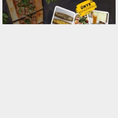
Anadolu Ajansı (AA), İhlas Haber Ajansı (İHA),
Demirören Haber Ajansı (DHA) ve diğer ajanslar
tarafından eklenen tüm haberler, sitemizin
editörlerinin müdahalesi olmadan ajans kanallarından
çekilmektedir. Bu haberlerde yer alan hukuki
muhataplar haberi geçen ajanslar olup sitemizin hiç
bir editörü sorumlu tutulamaz...