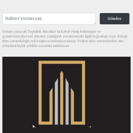
Gönder
Yorum yazarak Topluluk Kuralları’nı kabul etmiş bulunuyor ve
gundemmedya.net sitesine yaptığınız yorumunuzla ilgili doğrudan veya dolaylı
tüm sorumluluğu tek başınıza üstleniyorsunuz. Yazılan tüm yorumlardan site
yönetimi hiçbir şekilde sorumlu tutulamaz.