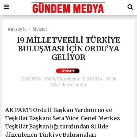
Anasayfa
Siyaset
19 MİLLETVEKİLİ TÜRKİYE
BULUŞMASI İÇİN ORDU’YA
GELİYOR
SIYASET
11.09.2024 - 10:06, Güncelleme: 11.09.2024 - 10:06
3746+ kez okundu.
AK PARTİ Ordu İl Başkan Yardımcısı ve
Teşkilat Başkanı Sefa Yüce, Genel Merkez
Teşkilat Başkanlığı tarafından 81 ilde
düzenlenen Türkiye Buluşmaları