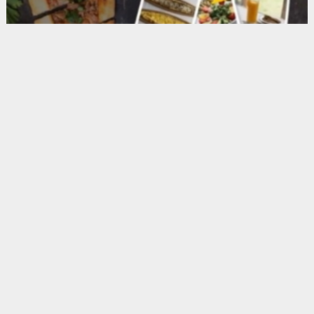
Anadolu Ajansı (AA), İhlas Haber Ajansı (İHA),
Demirören Haber Ajansı (DHA) ve diğer ajanslar
tarafından eklenen tüm haberler, sitemizin
editörlerinin müdahalesi olmadan ajans kanallarından
çekilmektedir. Bu haberlerde yer alan hukuki
muhataplar haberi geçen ajanslar olup sitemizin hiç
bir editörü sorumlu tutulamaz...
##OsmanNuriKabaktepe
##AKPartiİstanbul
##TürkiyeYüzyılı
##İlKongresi2024
##Siyaset