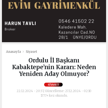
Anasayfa
Siyaset
Ordulu İl Başkanı
Kabaktepe’nin Kararı: Neden
Yeniden Aday Olmuyor?
SIYASET
22.12.2024 - 20:37, Güncelleme: 27.12.2024 - 02:10
1777+ kez okundu.