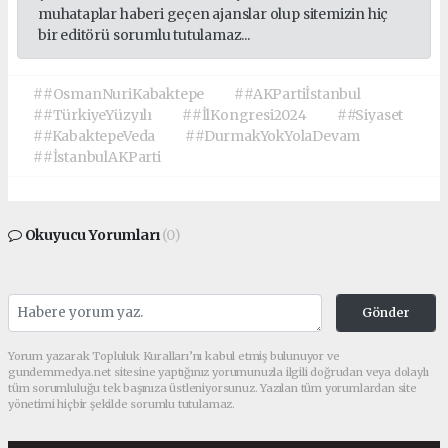
muhataplar haberi geçen ajanslar olup sitemizin hiç
bir editörü sorumlu tutulamaz...
##OsmanNuriKabaktepe
##AKPartiİstanbul
##TürkiyeYüzyılı
##İlKongresi2024
##Siyaset
##KabaktepeVeda
##DurmakYokYolaDevam
##İstanbulAKParti
Okuyucu Yorumları
(0)
Gönder
Yorum yazarak Topluluk Kuralları’nı kabul etmiş bulunuyor ve
gundemmedya.net sitesine yaptığınız yorumunuzla ilgili doğrudan veya dolaylı
tüm sorumluluğu tek başınıza üstleniyorsunuz. Yazılan tüm yorumlardan site
yönetimi hiçbir şekilde sorumlu tutulamaz.