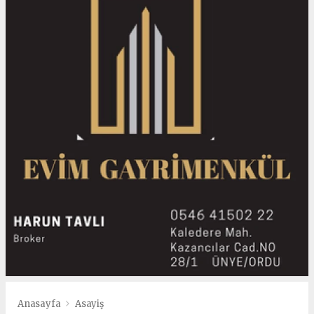
Anasayfa
Asayiş