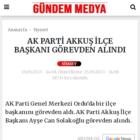
Anasayfa
Siyaset
AK PARTİ AKKUŞ İLÇE
BAŞKANI GÖREVDEN ALINDI
SIYASET
25.09.2023 - 14:08, Güncelleme: 25.09.2023 - 14:08
3873+ kez okundu.
AK Parti Genel Merkezi Ordu’da bir ilçe
başkanını görevden aldı. AK Parti Akkuş İlçe
Başkanı Ayşe Can Solakoğlu görevden alındı.
ABONE OL