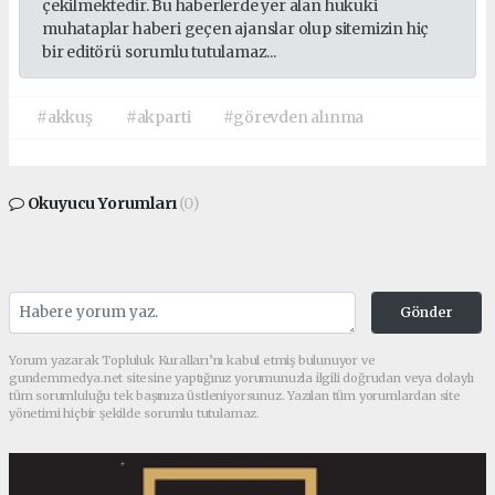
çekilmektedir. Bu haberlerde yer alan hukuki
muhataplar haberi geçen ajanslar olup sitemizin hiç
bir editörü sorumlu tutulamaz...
#akkuş
#akparti
#görevden alınma
Okuyucu Yorumları
(0)
Gönder
Yorum yazarak Topluluk Kuralları’nı kabul etmiş bulunuyor ve
gundemmedya.net sitesine yaptığınız yorumunuzla ilgili doğrudan veya dolaylı
tüm sorumluluğu tek başınıza üstleniyorsunuz. Yazılan tüm yorumlardan site
yönetimi hiçbir şekilde sorumlu tutulamaz.