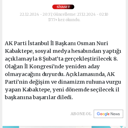
SIYASET
22.12.2024 - 20:37, Güncelleme: 27.12.2024 - 02:10
1777+ kez okundu.
AK Parti İstanbul İl Başkanı Osman Nuri
Kabaktepe, sosyal medya hesabından yaptığı
açıklamayla 8 Şubat’ta gerçekleştirilecek 8.
Olağan İl Kongresi’nde yeniden aday
olmayacağını duyurdu. Açıklamasında, AK
Parti’nin değişim ve dinamizm ruhuna vurgu
yapan Kabaktepe, yeni dönemde seçilecek il
başkanına başarılar diledi.
ABONE OL