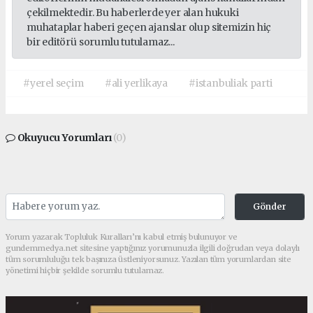
çekilmektedir. Bu haberlerde yer alan hukuki
muhataplar haberi geçen ajanslar olup sitemizin hiç
bir editörü sorumlu tutulamaz...
#yerel seçim
#ali yerlikaya
#istanbuliak parti
Okuyucu Yorumları
(0)
Gönder
Yorum yazarak Topluluk Kuralları’nı kabul etmiş bulunuyor ve
gundemmedya.net sitesine yaptığınız yorumunuzla ilgili doğrudan veya dolaylı
tüm sorumluluğu tek başınıza üstleniyorsunuz. Yazılan tüm yorumlardan site
yönetimi hiçbir şekilde sorumlu tutulamaz.