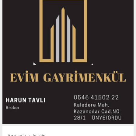
Anasayfa
Asayiş