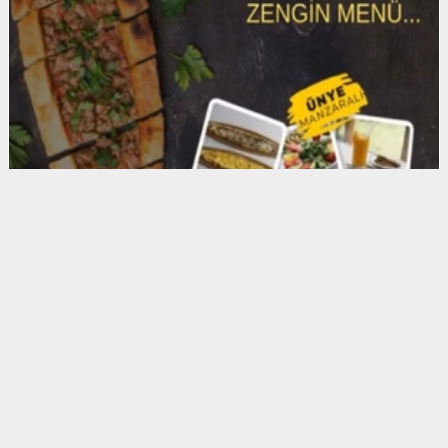
Anadolu Ajansı (AA), İhlas Haber Ajansı (İHA),
Demirören Haber Ajansı (DHA) ve diğer ajanslar
tarafından eklenen tüm haberler, sitemizin
editörlerinin müdahalesi olmadan ajans kanallarından