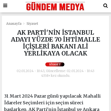
Anasayfa
Siyaset
AK PARTİ'NİN İSTANBUL
ADAYI YÜZDE 70 İHTİMALLE
İÇİŞLERİ BAKANI ALİ
YERLİKAYA OLACAK
SIYASET
02.01.2024 - 10:43, Güncelleme: 02.01.2024 - 10:43
4358+ kez okundu.
31 Mart 2024 Pazar günü yapılacak Mahalli
İdareler Seçimleri için seçim süreci
başlarken, AK Parti'nin İstanbul ve Ankara