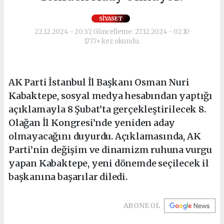
SIYASET
22.12.2024 - 20:37, Güncelleme: 27.12.2024 - 02:10
1777+ kez okundu.
AK Parti İstanbul İl Başkanı Osman Nuri
Kabaktepe, sosyal medya hesabından yaptığı
açıklamayla 8 Şubat’ta gerçekleştirilecek 8.
Olağan İl Kongresi’nde yeniden aday
olmayacağını duyurdu. Açıklamasında, AK
Parti’nin değişim ve dinamizm ruhuna vurgu
yapan Kabaktepe, yeni dönemde seçilecek il
başkanına başarılar diledi.
ABONE OL