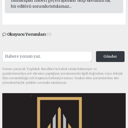
muhataplar haberi geçen ajanslar olup sitemizin hiç
bir editörü sorumlu tutulamaz...
Okuyucu Yorumları
(0)
Gönder
Yorum yazarak Topluluk Kuralları’nı kabul etmiş bulunuyor ve
gundemmedya.net sitesine yaptığınız yorumunuzla ilgili doğrudan veya dolaylı
tüm sorumluluğu tek başınıza üstleniyorsunuz. Yazılan tüm yorumlardan site
yönetimi hiçbir şekilde sorumlu tutulamaz.