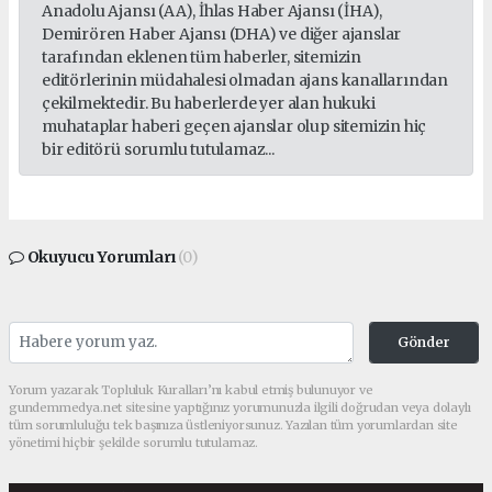
Anadolu Ajansı (AA), İhlas Haber Ajansı (İHA),
Demirören Haber Ajansı (DHA) ve diğer ajanslar
tarafından eklenen tüm haberler, sitemizin
editörlerinin müdahalesi olmadan ajans kanallarından
çekilmektedir. Bu haberlerde yer alan hukuki
muhataplar haberi geçen ajanslar olup sitemizin hiç
bir editörü sorumlu tutulamaz...
Okuyucu Yorumları
(0)
Gönder
Yorum yazarak Topluluk Kuralları’nı kabul etmiş bulunuyor ve
gundemmedya.net sitesine yaptığınız yorumunuzla ilgili doğrudan veya dolaylı
tüm sorumluluğu tek başınıza üstleniyorsunuz. Yazılan tüm yorumlardan site
yönetimi hiçbir şekilde sorumlu tutulamaz.