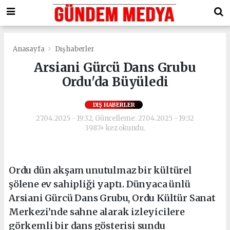
Anasayfa
Dış haberler
Arsiani Gürcü Dans Grubu
Ordu'da Büyüledi
DIŞ HABERLER
27.04.2025 - 19:32, Güncelleme: 27.04.2025 - 19:32
3987+ kez okundu.
Ordu dün akşam unutulmaz bir kültürel
şölene ev sahipliği yaptı. Dünyaca ünlü
Arsiani Gürcü Dans Grubu, Ordu Kültür Sanat
Merkezi’nde sahne alarak izleyicilere
görkemli bir dans gösterisi sundu