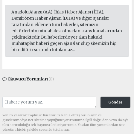
Anadolu Ajansı (AA), İhlas Haber Ajansı (İHA),
Demirören Haber Ajansı (DHA) ve diğer ajanslar
tarafından eklenen tüm haberler, sitemizin
editörlerinin müdahalesi olmadan ajans kanallarından
çekilmektedir. Bu haberlerde yer alan hukuki
muhataplar haberi geçen ajanslar olup sitemizin hiç
bir editörü sorumlu tutulamaz...
Okuyucu Yorumları
(0)
Gönder
Yorum yazarak Topluluk Kuralları’nı kabul etmiş bulunuyor ve
gundemmedya.net sitesine yaptığınız yorumunuzla ilgili doğrudan veya dolaylı
tüm sorumluluğu tek başınıza üstleniyorsunuz. Yazılan tüm yorumlardan site
yönetimi hiçbir şekilde sorumlu tutulamaz.