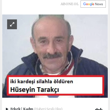
ABONE OL
Erkek
|
Kadın
(Haberi Sesli Oku)