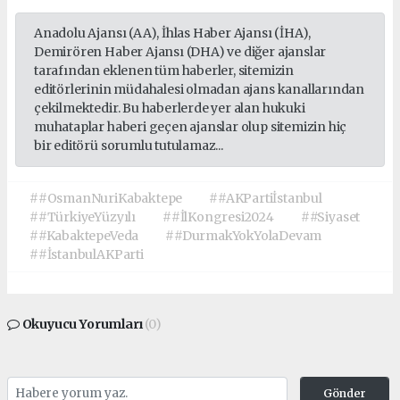
Anadolu Ajansı (AA), İhlas Haber Ajansı (İHA),
Demirören Haber Ajansı (DHA) ve diğer ajanslar
tarafından eklenen tüm haberler, sitemizin
editörlerinin müdahalesi olmadan ajans kanallarından
çekilmektedir. Bu haberlerde yer alan hukuki
muhataplar haberi geçen ajanslar olup sitemizin hiç
bir editörü sorumlu tutulamaz...
##OsmanNuriKabaktepe
##AKPartiİstanbul
##TürkiyeYüzyılı
##İlKongresi2024
##Siyaset
##KabaktepeVeda
##DurmakYokYolaDevam
##İstanbulAKParti
Okuyucu Yorumları
(0)
Gönder