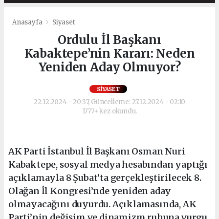
Anasayfa
Siyaset
Ordulu İl Başkanı
Kabaktepe’nin Kararı: Neden
Yeniden Aday Olmuyor?
SIYASET
22.12.2024 - 20:37, Güncelleme: 27.12.2024 - 02:10
1777+ kez okundu.
AK Parti İstanbul İl Başkanı Osman Nuri
Kabaktepe, sosyal medya hesabından yaptığı
açıklamayla 8 Şubat’ta gerçekleştirilecek 8.
Olağan İl Kongresi’nde yeniden aday
olmayacağını duyurdu. Açıklamasında, AK
Parti’nin değişim ve dinamizm ruhuna vurgu