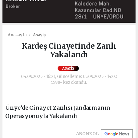
Anasayfa
Asayiş
Kardeş Cinayetinde Zanlı
Yakalandı
ASAYIŞ
04.09.2025 - 16:21, Güncelleme: 05.09.2025 - 14:02
5598+ kez okundu.
Ünye’de Cinayet Zanlısı Jandarmanın
Operasyonuyla Yakalandı
ABONE OL