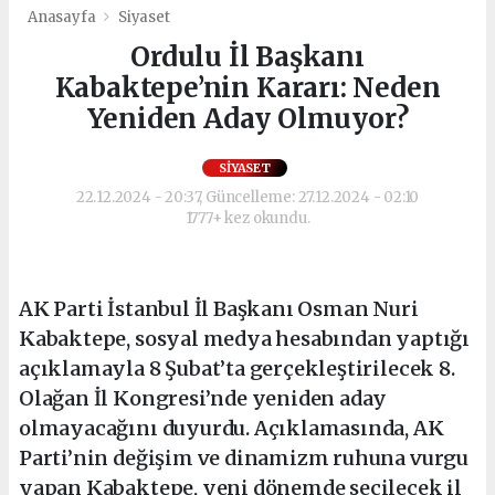
Anasayfa
Siyaset
Ordulu İl Başkanı
Kabaktepe’nin Kararı: Neden
Yeniden Aday Olmuyor?
SIYASET
22.12.2024 - 20:37, Güncelleme: 27.12.2024 - 02:10
1777+ kez okundu.
AK Parti İstanbul İl Başkanı Osman Nuri
Kabaktepe, sosyal medya hesabından yaptığı
açıklamayla 8 Şubat’ta gerçekleştirilecek 8.
Olağan İl Kongresi’nde yeniden aday
olmayacağını duyurdu. Açıklamasında, AK
Parti’nin değişim ve dinamizm ruhuna vurgu
yapan Kabaktepe, yeni dönemde seçilecek il