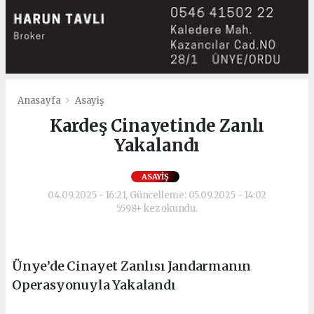
Anasayfa
Asayiş
Kardeş Cinayetinde Zanlı
Yakalandı
ASAYIŞ
04.09.2025 - 16:21, Güncelleme: 05.09.2025 - 14:02
5598+ kez okundu.
Ünye’de Cinayet Zanlısı Jandarmanın
Operasyonuyla Yakalandı