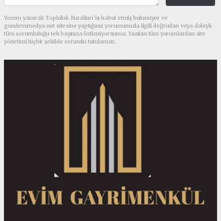
Yorum yazarak Topluluk Kuralları’nı kabul etmiş bulunuyor ve
gundemmedya.net sitesine yaptığınız yorumunuzla ilgili doğrudan veya dolaylı
tüm sorumluluğu tek başınıza üstleniyorsunuz. Yazılan tüm yorumlardan site
yönetimi hiçbir şekilde sorumlu tutulamaz.