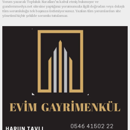
Yorum yazarak Topluluk Kuralları’nı kabul etmiş bulunuyor ve
gundemmedya.net sitesine yaptığınız yorumunuzla ilgili doğrudan veya dolaylı
tüm sorumluluğu tek başınıza üstleniyorsunuz. Yazılan tüm yorumlardan site
yönetimi hiçbir şekilde sorumlu tutulamaz.