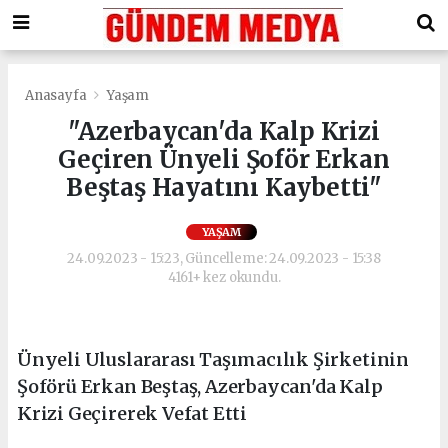
Anasayfa
Yaşam
"Azerbaycan'da Kalp Krizi
Geçiren Ünyeli Şoför Erkan
Beştaş Hayatını Kaybetti"
YAŞAM
24.09.2023 - 15:23, Güncelleme: 24.09.2023 - 15:38
4161+ kez okundu.
Ünyeli Uluslararası Taşımacılık Şirketinin
Şoförü Erkan Beştaş, Azerbaycan'da Kalp
Krizi Geçirerek Vefat Etti