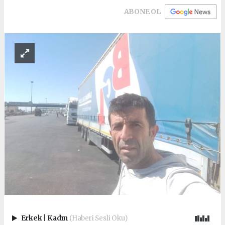
ABONE OL
Erkek
|
Kadın
(Haberi Sesli Oku)