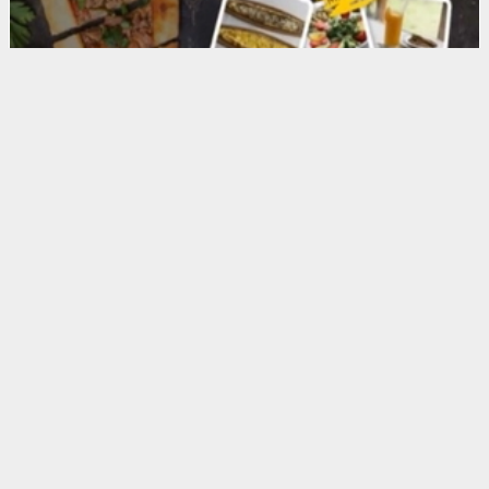
Anadolu Ajansı (AA), İhlas Haber Ajansı (İHA),
Demirören Haber Ajansı (DHA) ve diğer ajanslar
tarafından eklenen tüm haberler, sitemizin
editörlerinin müdahalesi olmadan ajans kanallarından
çekilmektedir. Bu haberlerde yer alan hukuki
muhataplar haberi geçen ajanslar olup sitemizin hiç
bir editörü sorumlu tutulamaz...
##OsmanNuriKabaktepe
##AKPartiİstanbul