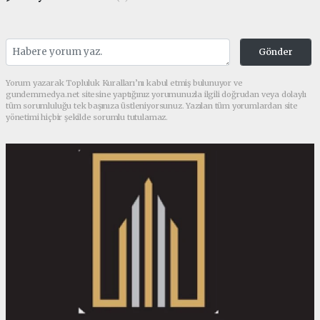
Gönder
Yorum yazarak Topluluk Kuralları’nı kabul etmiş bulunuyor ve
gundemmedya.net sitesine yaptığınız yorumunuzla ilgili doğrudan veya dolaylı
tüm sorumluluğu tek başınıza üstleniyorsunuz. Yazılan tüm yorumlardan site
yönetimi hiçbir şekilde sorumlu tutulamaz.