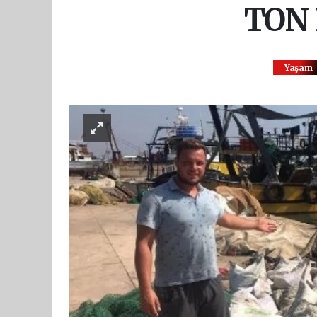
TON 
Yaşam