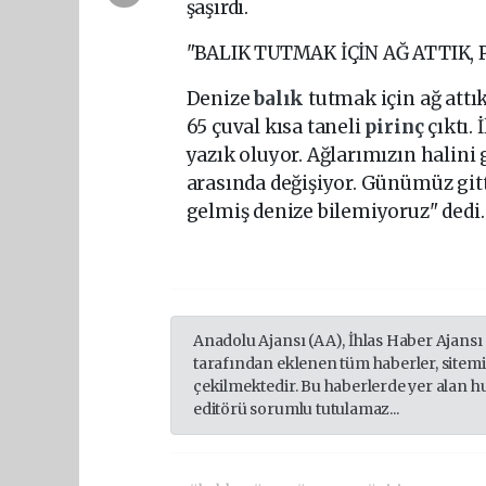
şaşırdı.
"BALIK TUTMAK İÇİN AĞ ATTIK, P
Denize
balık
tutmak için ağ attık
65 çuval kısa taneli
pirinç
çıktı.
yazık oluyor. Ağlarımızın halini 
arasında değişiyor. Günümüz gitti
gelmiş denize bilemiyoruz" dedi.
Anadolu Ajansı (AA), İhlas Haber Ajansı
tarafından eklenen tüm haberler, sitem
çekilmektedir. Bu haberlerde yer alan h
editörü sorumlu tutulamaz...