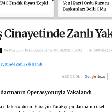
TMO Fındık Fiyatı Tepki
Yeni Parti Ordu Kurucu
Başkanları Belli Oldu
 Cinayetinde Zanlı Ya
04.09.2025 - 16:21, Güncelleme: 05.09.2025 - 14:02
5598+ kez o
ABONE OL
andarmanın Operasyonuyla Yakalandı
şi silahla öldüren Hüseyin Tarakçı, jandarmanın özel