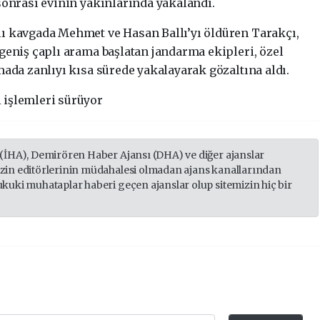
sonrası evinin yakınlarında yakalandı.
ı kavgada Mehmet ve Hasan Ballı’yı öldüren Tarakçı,
geniş çaplı arama başlatan jandarma ekipleri, özel
mada zanlıyı kısa sürede yakalayarak gözaltına aldı.
 işlemleri sürüyor
 (İHA), Demirören Haber Ajansı (DHA) ve diğer ajanslar
izin editörlerinin müdahalesi olmadan ajans kanallarından
ukuki muhataplar haberi geçen ajanslar olup sitemizin hiç bir