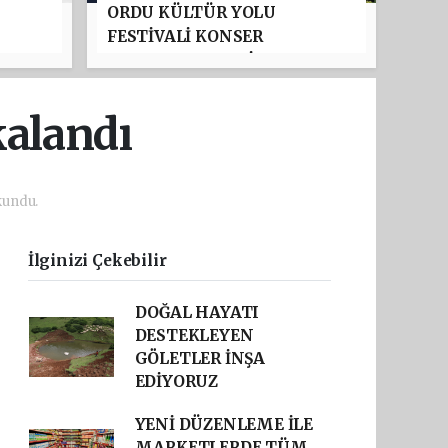
ORDU KÜLTÜR YOLU
FESTİVALİ KONSER
PROGRAMI BELLİ OLDU:
TAYFUN GÜRSOY PARKI'NDA
YILDIZLAR GEÇİDİ
kalandı
kundu.
İlginizi Çekebilir
DOĞAL HAYATI
DESTEKLEYEN
GÖLETLER İNŞA
EDİYORUZ
YENİ DÜZENLEME İLE
MARKETLERDE TÜM