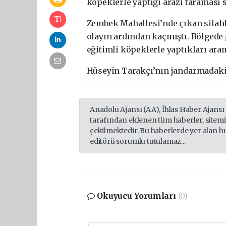
köpeklerle yaptığı arazi taraması 
Zembek Mahallesi’nde çıkan silahl
olayın ardından kaçmıştı. Bölgede 
eğitimli köpeklerle yaptıkları ara
Hüseyin Tarakçı’nın jandarmadaki
Anadolu Ajansı (AA), İhlas Haber Ajansı
tarafından eklenen tüm haberler, sitem
çekilmektedir. Bu haberlerde yer alan h
editörü sorumlu tutulamaz...
Okuyucu Yorumları
(0)