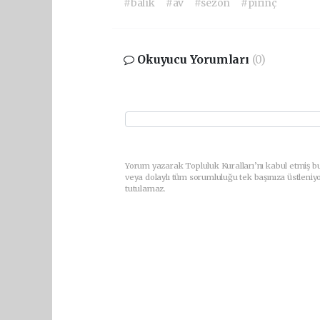
#balık
#av
#sezon
#pirinç
Okuyucu Yorumları
(0)
Yorum yazarak Topluluk Kuralları’nı kabul etmiş b
veya dolaylı tüm sorumluluğu tek başınıza üstleniy
tutulamaz.