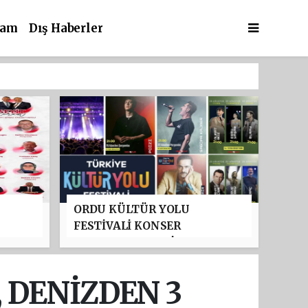
şam
Dış Haberler
ORDU KÜLTÜR YOLU
FESTİVALİ KONSER
PROGRAMI BELLİ OLDU:
TAYFUN GÜRSOY PARKI'NDA
YILDIZLAR GEÇİDİ
 DENİZDEN 3