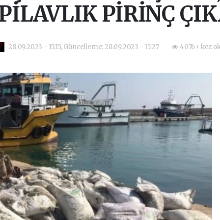
PİLAVLIK PİRİNÇ ÇI
28.09.2023 - 15:15, Güncelleme: 28.09.2023 - 15:27
4076+ kez o