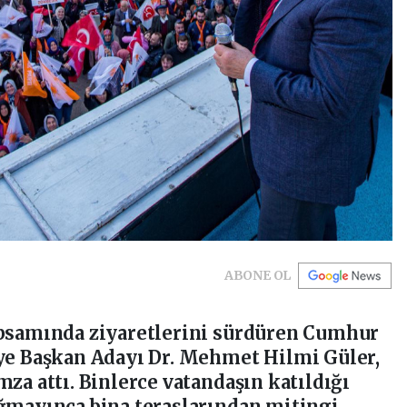
ABONE OL
apsamında ziyaretlerini sürdüren Cumhur
iye Başkan Adayı Dr. Mehmet Hilmi Güler,
za attı. Binlerce vatandaşın katıldığı
ığmayınca bina teraslarından mitingi