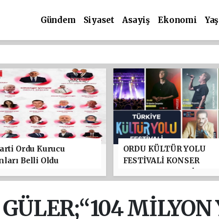
Gündem
Siyaset
Asayiş
Ekonomi
Ya
arti Ordu Kurucu
ORDU KÜLTÜR YOLU
ları Belli Oldu
FESTİVALİ KONSER
PROGRAMI BELLİ OLDU
TAYFUN GÜRSOY PARKI
YILDIZLAR GEÇİDİ
GÜLER;“104 MİLYON