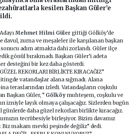
tezahüratlarla kesilen Başkan Güler’e
ldi.
 Adayı
Mehmet Hilmi Güler
gittiği Gölköy’de
nde davul, zurna ve meşaleler ile karşılanan başkan
i sonucu adım atmakta dahi zorlandı. Güler ilçe
medik gönül bırakmadı. Başkan Güler’i adeta
er desteğini bir kez daha gösterdi.
ÜZEL REKORLARI BİRLİKTE KIRACAĞIZ”
itingde vatandaşlar alana sığmadı. Alana
na teraslarından izledi. Vatandaşların coşkulu
an Başkan Güler, “
Gölköy
muhteşem, coşkulu ve
’ın izniyle layık olmaya çalışacağız. Sizlerden bugün
 günlerde daha güzel rekorları birlikte kıracağız.
mızın tecrübesiyle birleşiyor. Bizim davamız
r. Biz makam mevki peşinde değiliz” dedi.
LAFLA DEĞİL, ESERLE KONUŞUYORUZ”