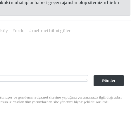
ukuki muhataplar haberi geçen ajanslar olup sitemizin hiç bir
lköy
#ordu
#mehmet hilmi güler
Gönder
ulunuyor ve gundemmedya.net sitesine yaptığınız yorumunuzla ilgili doğrudan
orsunuz. Yazılan tüm yorumlardan site yönetimi hiçbir şekilde sorumlu