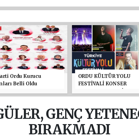
arti Ordu Kurucu
ORDU KÜLTÜR YOLU
ları Belli Oldu
FESTİVALİ KONSER
PROGRAMI BELLİ OLDU
TAYFUN GÜRSOY PARKI
YILDIZLAR GEÇİDİ
ÜLER, GENÇ YETENE
BIRAKMADI