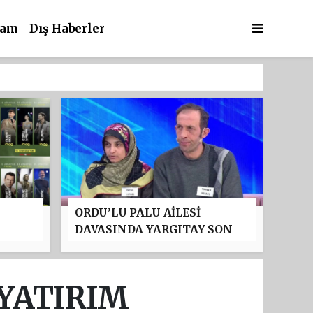
şam
Dış Haberler
ORDU’LU PALU AİLESİ
DAVASINDA YARGITAY SON
:
NOKTAYI KOYDU: TUNCER
'NDA
USTAEL’İN MÜEBBET HAPİS
CEZASI ONANDI
 YATIRIM