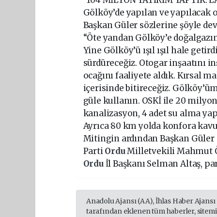
Gölköy’de yapılan ve yapılacak o
Başkan Güler sözlerine şöyle dev
“Öte yandan Gölköy’e doğalgazım
Yine Gölköy’ü ışıl ışıl hale getird
sürdüreceğiz. Otogar inşaatını in
ocağını faaliyete aldık. Kırsal m
içerisinde bitireceğiz. Gölköy’ü
güle kullanın. OSKİ ile 20 milyo
kanalizasyon, 4 adet su alma yapı
Ayrıca 80 km yolda konfora kavuşt
Mitingin ardından Başkan Güler e
Parti
Ordu
Milletvekili Mahmut
Ordu
İl Başkanı Selman Altaş, part
Anadolu Ajansı (AA), İhlas Haber Ajansı
tarafından eklenen tüm haberler, sitem