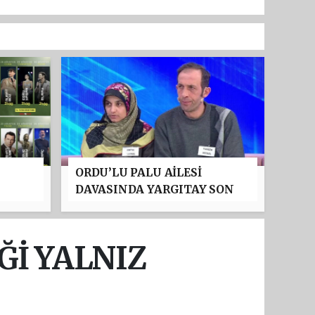
ORDU’LU PALU AİLESİ
DAVASINDA YARGITAY SON
:
NOKTAYI KOYDU: TUNCER
'NDA
USTAEL’İN MÜEBBET HAPİS
CEZASI ONANDI
Ğİ YALNIZ