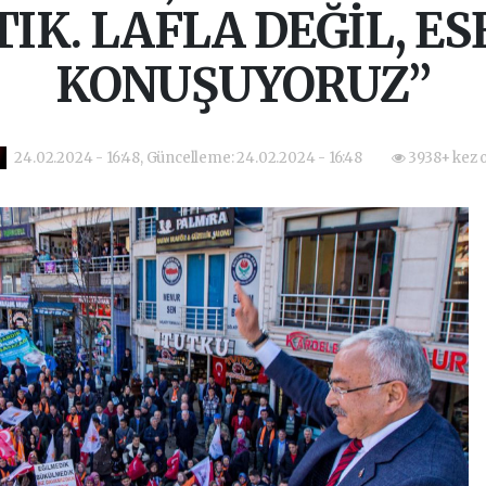
IK. LAFLA DEĞİL, E
KONUŞUYORUZ”
24.02.2024 - 16:48, Güncelleme: 24.02.2024 - 16:48
3938+ kez 