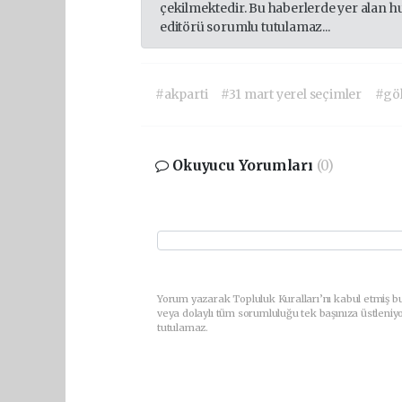
çekilmektedir. Bu haberlerde yer alan h
editörü sorumlu tutulamaz...
#akparti
#31 mart yerel seçimler
#gö
Okuyucu Yorumları
(0)
Yorum yazarak Topluluk Kuralları’nı kabul etmiş b
veya dolaylı tüm sorumluluğu tek başınıza üstleniy
tutulamaz.