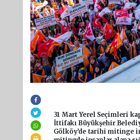
31 Mart Yerel Seçimleri k
İttifakı Büyükşehir Beled
Gölköy’de tarihi mitinge im
mitingde insanlar alana s