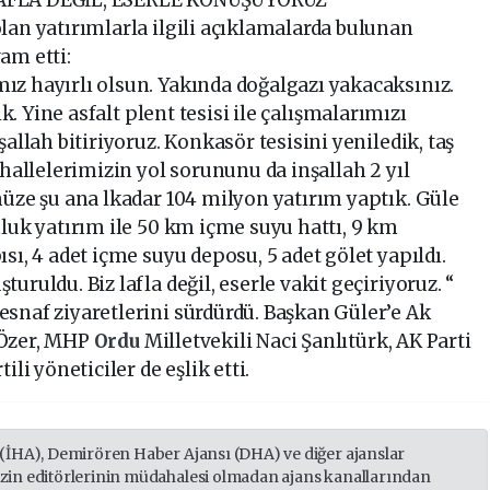
lan yatırımlarla ilgili açıklamalarda bulunan
am etti:
ız hayırlı olsun. Yakında doğalgazı yakacaksınız.
ik. Yine asfalt plent tesisi ile çalışmalarımızı
şallah bitiriyoruz. Konkasör tesisini yeniledik, taş
ahallelerimizin yol sorununu da inşallah 2 yıl
müze şu ana lkadar 104 milyon yatırım yaptık. Güle
nluk yatırım ile 50 km içme suyu hattı, 9 km
sı, 4 adet içme suyu deposu, 5 adet gölet yapıldı.
uruldu. Biz lafla değil, eserle vakit geçiriyoruz. “
snaf ziyaretlerini sürdürdü. Başkan Güler’e Ak
 Özer, MHP
Ordu
Milletvekili Naci Şanlıtürk, AK Parti
ili yöneticiler de eşlik etti.
 (İHA), Demirören Haber Ajansı (DHA) ve diğer ajanslar
izin editörlerinin müdahalesi olmadan ajans kanallarından