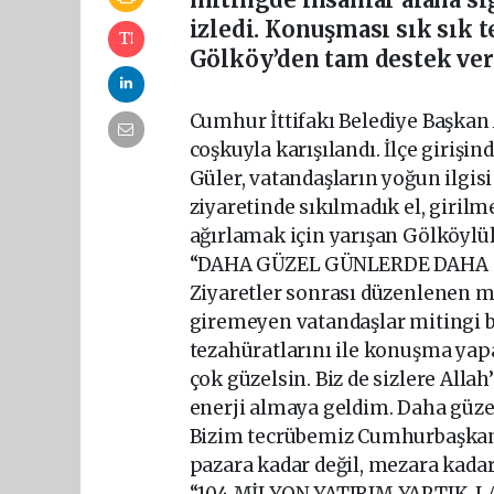
izledi. Konuşması sık sık 
Gölköy’den tam destek veri
Cumhur İttifakı Belediye Başkan
coşkuyla karışılandı. İlçe girişi
Güler, vatandaşların yoğun ilgis
ziyaretinde sıkılmadık el, giril
ağırlamak için yarışan Gölköylül
“DAHA GÜZEL GÜNLERDE DAHA G
Ziyaretler sonrası düzenlenen m
giremeyen vatandaşlar mitingi bi
tezahüratlarını ile konuşma yap
çok güzelsin. Biz de sizlere Allah
enerji almaya geldim. Daha güzel
Bizim tecrübemiz Cumhurbaşkanı
pazara kadar değil, mezara kada
“104 MİLYON YATIRIM YAPTIK. 