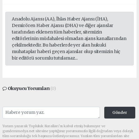
Anadolu Ajansı (AA), İhlas Haber Ajansı (İHA),
Demirören Haber Ajansı (DHA) ve diğer ajanslar
tarafından eklenen tüm haberler, sitemizin
editörlerinin müdahalesi olmadan ajans kanallarından
çekilmektedir. Bu haberlerde yer alan hukuki
muhataplar haberi geçen ajanslar olup sitemizin hiç
bir editörü sorumlu tutulamaz...
Okuyucu Yorumları
(0)
Gönder
Yorum yazarak Topluluk Kuralları’nı kabul etmiş bulunuyor ve
gundemmedya.net sitesine yaptığınız yorumunuzla ilgili doğrudan veya dolaylı
tüm sorumluluğu tek başınıza üstleniyorsunuz. Yazılan tüm yorumlardan site