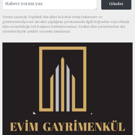
Gönder
Yorum yazarak Topluluk Kuralları’nı kabul etmiş bulunuyor ve
gundemmedya.net sitesine yaptığınız yorumunuzla ilgili doğrudan veya dolaylı
tüm sorumluluğu tek başınıza üstleniyorsunuz. Yazılan tüm yorumlardan site
yönetimi hiçbir şekilde sorumlu tutulamaz.