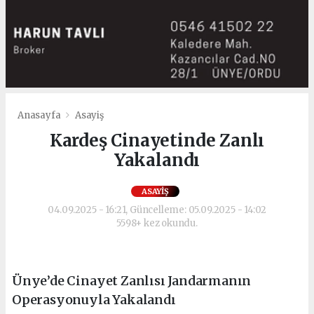
Anasayfa
Asayiş
Kardeş Cinayetinde Zanlı
Yakalandı
ASAYIŞ
04.09.2025 - 16:21, Güncelleme: 05.09.2025 - 14:02
5598+ kez okundu.
Ünye’de Cinayet Zanlısı Jandarmanın
Operasyonuyla Yakalandı