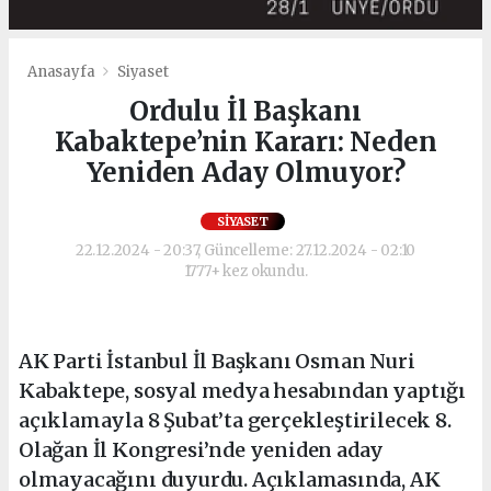
Anasayfa
Siyaset
Ordulu İl Başkanı
Kabaktepe’nin Kararı: Neden
Yeniden Aday Olmuyor?
SIYASET
22.12.2024 - 20:37, Güncelleme: 27.12.2024 - 02:10
1777+ kez okundu.
AK Parti İstanbul İl Başkanı Osman Nuri
Kabaktepe, sosyal medya hesabından yaptığı
açıklamayla 8 Şubat’ta gerçekleştirilecek 8.
Olağan İl Kongresi’nde yeniden aday
olmayacağını duyurdu. Açıklamasında, AK