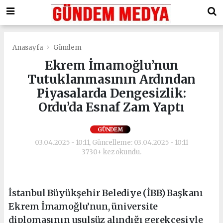
Anasayfa
Gündem
Ekrem İmamoğlu’nun
Tutuklanmasının Ardından
Piyasalarda Dengesizlik:
Ordu’da Esnaf Zam Yaptı
GÜNDEM
03.04.2025 - 10:11, Güncelleme: 03.04.2025 - 10:11
3730+ kez okundu.
İstanbul Büyükşehir Belediye (İBB) Başkanı
Ekrem İmamoğlu’nun, üniversite
diplomasının usulsüz alındığı gerekçesiyle