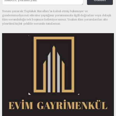
Yorum yazarak Topluluk Kuralları’nı kabul etmiş bulunuyor ve
gundemmedya.net sitesine yaptığınız yorumunuzla ilgili doğrudan veya dolaylı
tüm sorumluluğu tek başınıza üstleniyorsunuz. Yazılan tüm yorumlardan site
yönetimi hiçbir şekilde sorumlu tutulamaz.