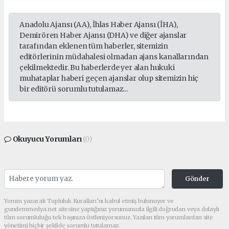
Anadolu Ajansı (AA), İhlas Haber Ajansı (İHA),
Demirören Haber Ajansı (DHA) ve diğer ajanslar
tarafından eklenen tüm haberler, sitemizin
editörlerinin müdahalesi olmadan ajans kanallarından
çekilmektedir. Bu haberlerde yer alan hukuki
muhataplar haberi geçen ajanslar olup sitemizin hiç
bir editörü sorumlu tutulamaz...
Okuyucu Yorumları
(0)
Gönder
Yorum yazarak Topluluk Kuralları’nı kabul etmiş bulunuyor ve
gundemmedya.net sitesine yaptığınız yorumunuzla ilgili doğrudan veya dolaylı
tüm sorumluluğu tek başınıza üstleniyorsunuz. Yazılan tüm yorumlardan site
yönetimi hiçbir şekilde sorumlu tutulamaz.