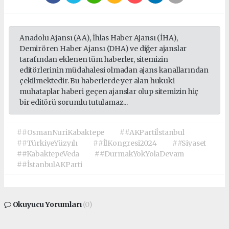
Anadolu Ajansı (AA), İhlas Haber Ajansı (İHA),
Demirören Haber Ajansı (DHA) ve diğer ajanslar
tarafından eklenen tüm haberler, sitemizin
editörlerinin müdahalesi olmadan ajans kanallarından
çekilmektedir. Bu haberlerde yer alan hukuki
muhataplar haberi geçen ajanslar olup sitemizin hiç
bir editörü sorumlu tutulamaz...
##OsmanNuriKabaktepe
##AKPartiİstanbul
##TürkiyeYüzyılı
##İlKongresi2024
##Siyaset
##KabaktepeVeda
##DurmakYokYolaDevam
##İstanbulAKParti
Okuyucu Yorumları
(0)