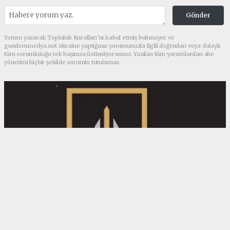
Gönder
Yorum yazarak Topluluk Kuralları’nı kabul etmiş bulunuyor ve
gundemmedya.net sitesine yaptığınız yorumunuzla ilgili doğrudan veya dolaylı
tüm sorumluluğu tek başınıza üstleniyorsunuz. Yazılan tüm yorumlardan site
yönetimi hiçbir şekilde sorumlu tutulamaz.