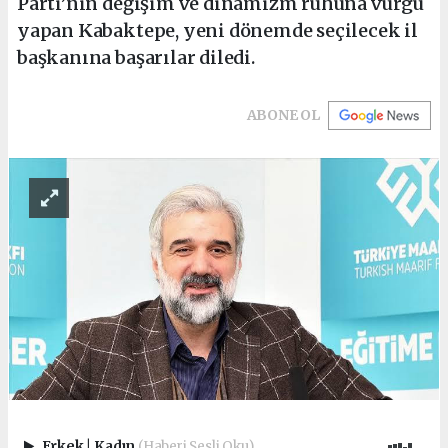
Parti’nin değişim ve dinamizm ruhuna vurgu
yapan Kabaktepe, yeni dönemde seçilecek il
başkanına başarılar diledi.
ABONE OL
Erkek
|
Kadın
(Haberi Sesli Oku)