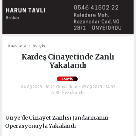
Anasayfa
Asayiş
Kardeş Cinayetinde Zanlı
Yakalandı
ASAYIŞ
04.09.2025 - 16:21, Güncelleme: 05.09.2025 - 14:02
5598+ kez okundu.
Ünye’de Cinayet Zanlısı Jandarmanın
Operasyonuyla Yakalandı