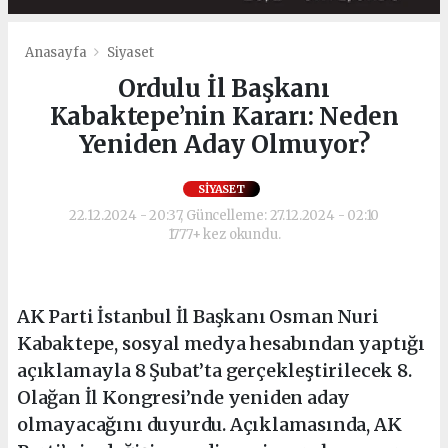
Anasayfa
Siyaset
Ordulu İl Başkanı
Kabaktepe’nin Kararı: Neden
Yeniden Aday Olmuyor?
SIYASET
22.12.2024 - 20:37, Güncelleme: 27.12.2024 - 02:10
1777+ kez okundu.
AK Parti İstanbul İl Başkanı Osman Nuri
Kabaktepe, sosyal medya hesabından yaptığı
açıklamayla 8 Şubat’ta gerçekleştirilecek 8.
Olağan İl Kongresi’nde yeniden aday
olmayacağını duyurdu. Açıklamasında, AK