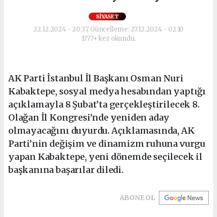
SIYASET
22.12.2024 - 20:37, Güncelleme: 27.12.2024 - 02:10
1777+ kez okundu.
AK Parti İstanbul İl Başkanı Osman Nuri
Kabaktepe, sosyal medya hesabından yaptığı
açıklamayla 8 Şubat’ta gerçekleştirilecek 8.
Olağan İl Kongresi’nde yeniden aday
olmayacağını duyurdu. Açıklamasında, AK
Parti’nin değişim ve dinamizm ruhuna vurgu
yapan Kabaktepe, yeni dönemde seçilecek il
başkanına başarılar diledi.
ABONE OL