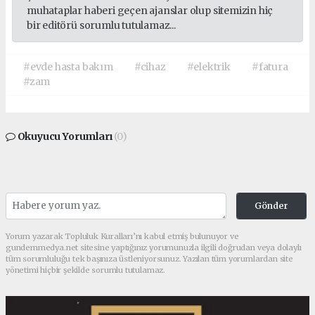
muhataplar haberi geçen ajanslar olup sitemizin hiç
bir editörü sorumlu tutulamaz...
#evde hasta bakım
#cihaz
#elektrik
#fatura
#zam
Okuyucu Yorumları
(0)
Gönder
Yorum yazarak Topluluk Kuralları’nı kabul etmiş bulunuyor ve
gundemmedya.net sitesine yaptığınız yorumunuzla ilgili doğrudan veya dolaylı
tüm sorumluluğu tek başınıza üstleniyorsunuz. Yazılan tüm yorumlardan site
yönetimi hiçbir şekilde sorumlu tutulamaz.