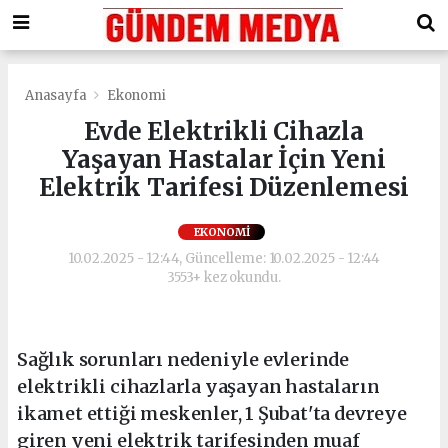
Anasayfa
Ekonomi
Evde Elektrikli Cihazla
Yaşayan Hastalar İçin Yeni
Elektrik Tarifesi Düzenlemesi
EKONOMI
10.02.2025 - 12:44, Güncelleme: 10.02.2025 - 12:44
3553+ kez okundu.
Sağlık sorunları nedeniyle evlerinde
elektrikli cihazlarla yaşayan hastaların
ikamet ettiği meskenler, 1 Şubat'ta devreye
giren yeni elektrik tarifesinden muaf