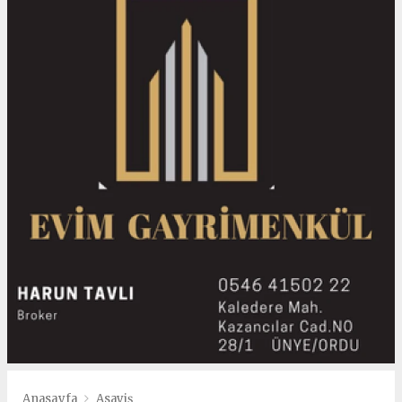
Anasayfa
Asayiş