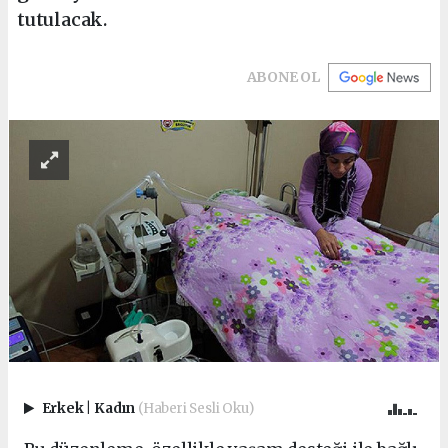
tutulacak.
ABONE OL
Erkek
|
Kadın
(Haberi Sesli Oku)