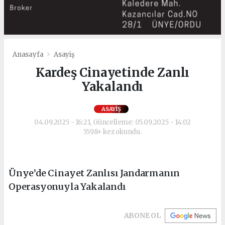
Anasayfa
Asayiş
Kardeş Cinayetinde Zanlı
Yakalandı
ASAYIŞ
04.09.2025 - 16:21, Güncelleme: 05.09.2025 - 14:02
5598+ kez okundu.
Ünye’de Cinayet Zanlısı Jandarmanın
Operasyonuyla Yakalandı
ABONE OL