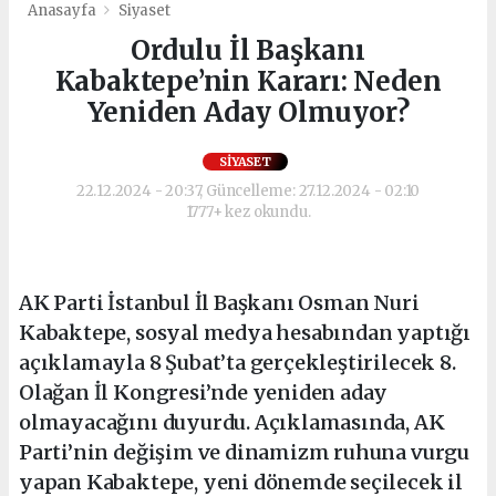
Anasayfa
Siyaset
Ordulu İl Başkanı
Kabaktepe’nin Kararı: Neden
Yeniden Aday Olmuyor?
SIYASET
22.12.2024 - 20:37, Güncelleme: 27.12.2024 - 02:10
1777+ kez okundu.
AK Parti İstanbul İl Başkanı Osman Nuri
Kabaktepe, sosyal medya hesabından yaptığı
açıklamayla 8 Şubat’ta gerçekleştirilecek 8.
Olağan İl Kongresi’nde yeniden aday
olmayacağını duyurdu. Açıklamasında, AK
Parti’nin değişim ve dinamizm ruhuna vurgu
yapan Kabaktepe, yeni dönemde seçilecek il