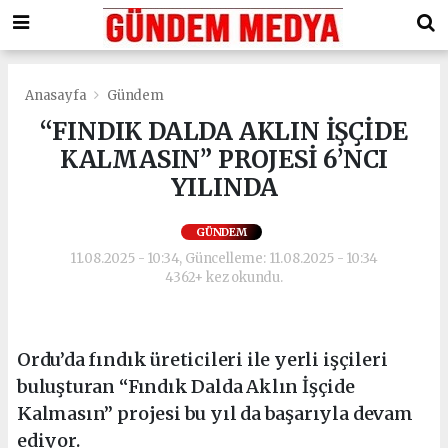
Anasayfa
Gündem
“FINDIK DALDA AKLIN İŞÇİDE
KALMASIN” PROJESİ 6’NCI
YILINDA
GÜNDEM
11.08.2025 - 10:34, Güncelleme: 11.08.2025 - 10:34
4362+ kez okundu.
Ordu’da fındık üreticileri ile yerli işçileri
buluşturan “Fındık Dalda Aklın İşçide
Kalmasın” projesi bu yıl da başarıyla devam
ediyor.