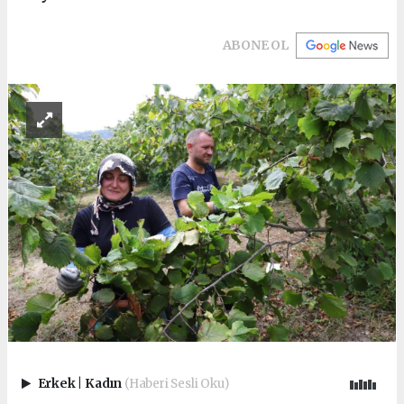
ABONE OL
Erkek
|
Kadın
(Haberi Sesli Oku)