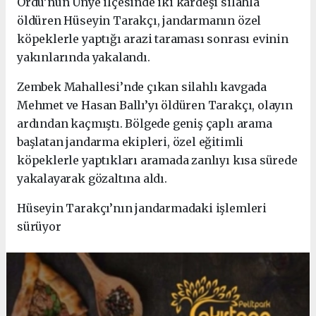
Ordu’nun Ünye ilçesinde iki kardeşi silahla
öldüren Hüseyin Tarakçı, jandarmanın özel
köpeklerle yaptığı arazi taraması sonrası evinin
yakınlarında yakalandı.
Zembek Mahallesi’nde çıkan silahlı kavgada
Mehmet ve Hasan Ballı’yı öldüren Tarakçı, olayın
ardından kaçmıştı. Bölgede geniş çaplı arama
başlatan jandarma ekipleri, özel eğitimli
köpeklerle yaptıkları aramada zanlıyı kısa sürede
yakalayarak gözaltına aldı.
Hüseyin Tarakçı’nın jandarmadaki işlemleri
sürüyor