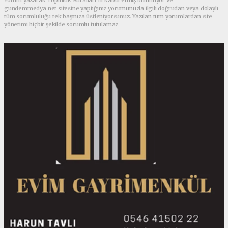
gundemmedya.net sitesine yaptığınız yorumunuzla ilgili doğrudan veya dolaylı
tüm sorumluluğu tek başınıza üstleniyorsunuz. Yazılan tüm yorumlardan site
yönetimi hiçbir şekilde sorumlu tutulamaz.