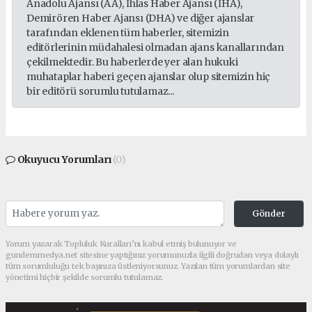
Anadolu Ajansı (AA), İhlas Haber Ajansı (İHA),
Demirören Haber Ajansı (DHA) ve diğer ajanslar
tarafından eklenen tüm haberler, sitemizin
editörlerinin müdahalesi olmadan ajans kanallarından
çekilmektedir. Bu haberlerde yer alan hukuki
muhataplar haberi geçen ajanslar olup sitemizin hiç
bir editörü sorumlu tutulamaz...
Okuyucu Yorumları
(0)
Gönder
Yorum yazarak Topluluk Kuralları’nı kabul etmiş bulunuyor ve
gundemmedya.net sitesine yaptığınız yorumunuzla ilgili doğrudan veya dolaylı
tüm sorumluluğu tek başınıza üstleniyorsunuz. Yazılan tüm yorumlardan site
yönetimi hiçbir şekilde sorumlu tutulamaz.