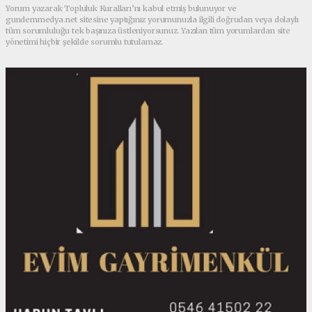
Yorum yazarak Topluluk Kuralları’nı kabul etmiş bulunuyor ve
gundemmedya.net sitesine yaptığınız yorumunuzla ilgili doğrudan veya dolaylı
tüm sorumluluğu tek başınıza üstleniyorsunuz. Yazılan tüm yorumlardan site
yönetimi hiçbir şekilde sorumlu tutulamaz.