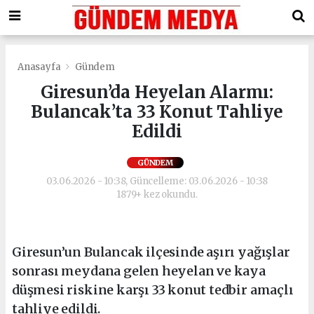
Anasayfa
Gündem
Giresun’da Heyelan Alarmı:
Bulancak’ta 33 Konut Tahliye
Edildi
GÜNDEM
03.06.2026 - 10:38, Güncelleme: 03.06.2026 - 10:38
1879+ kez okundu.
Giresun’un Bulancak ilçesinde aşırı yağışlar
sonrası meydana gelen heyelan ve kaya
düşmesi riskine karşı 33 konut tedbir amaçlı
tahliye edildi.