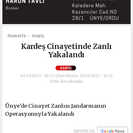
Anasayfa
Asayiş
Kardeş Cinayetinde Zanlı
Yakalandı
ASAYIŞ
04.09.2025 - 16:21, Güncelleme: 05.09.2025 - 14:02
5598+ kez okundu.
Ünye’de Cinayet Zanlısı Jandarmanın
Operasyonuyla Yakalandı
ABONE OL