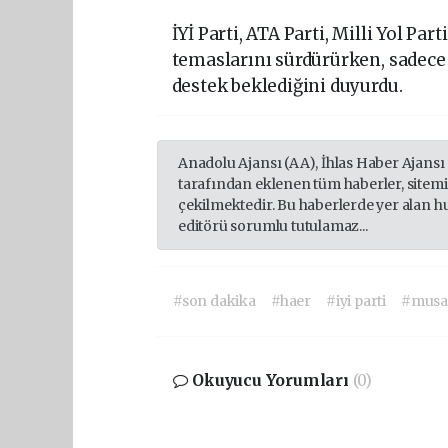
İYİ Parti, ATA Parti, Milli Yol Pa
temaslarını sürdürürken, sadece 
destek beklediğini duyurdu.
Anadolu Ajansı (AA), İhlas Haber Ajansı
tarafından eklenen tüm haberler, sitem
çekilmektedir. Bu haberlerde yer alan h
editörü sorumlu tutulamaz...
#son dakika
#haer
#iyi parti
#musav
Okuyucu Yorumları
(0)