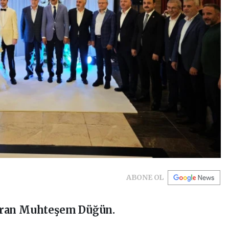
ABONE OL
uran Muhteşem Düğün.