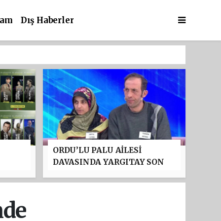
şam
Dış Haberler
ORDU’LU PALU AİLESİ
DAVASINDA YARGITAY SON
:
NOKTAYI KOYDU: TUNCER
'NDA
USTAEL’İN MÜEBBET HAPİS
CEZASI ONANDI
nde