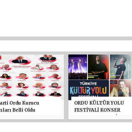
arti Ordu Kurucu
ORDU KÜLTÜR YOLU
ları Belli Oldu
FESTİVALİ KONSER
PROGRAMI BELLİ OLDU
TAYFUN GÜRSOY PARKI
YILDIZLAR GEÇİDİ