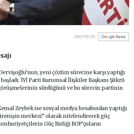
ABONE OL
sajı
Dervişoğlu’nun, yeni çözüm sürecine karşı yaptığı
aşladı. İYİ Parti Kurumsal İlişkiler Başkanı Şükrü
ak görüşmelerinin sürdüğünü ve bu sürecin partinin
Kemal Zeybek ise sosyal medya hesabından yaptığı
direnişin merkezi” olarak nitelendirerek güç
Cumhuriyetçilerin Güç Birliği BOP’çuların