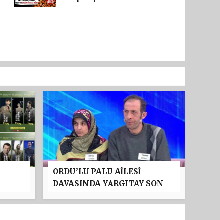
ORDU’LU PALU AİLESİ
DAVASINDA YARGITAY SON
:
NOKTAYI KOYDU: TUNCER
'NDA
USTAEL’İN MÜEBBET HAPİS
CEZASI ONANDI