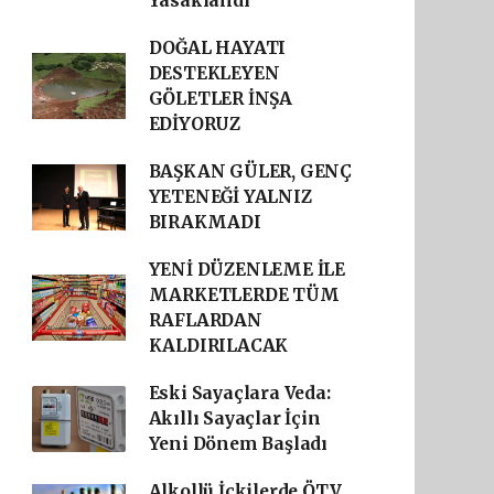
Yasaklandı
DOĞAL HAYATI
DESTEKLEYEN
GÖLETLER İNŞA
EDİYORUZ
BAŞKAN GÜLER, GENÇ
YETENEĞİ YALNIZ
BIRAKMADI
YENİ DÜZENLEME İLE
MARKETLERDE TÜM
RAFLARDAN
KALDIRILACAK
Eski Sayaçlara Veda:
Akıllı Sayaçlar İçin
Yeni Dönem Başladı
Alkollü İçkilerde ÖTV