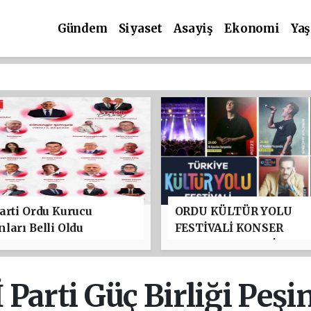
Gündem
Siyaset
Asayiş
Ekonomi
Ya
arti Ordu Kurucu
ORDU KÜLTÜR YOLU
ları Belli Oldu
FESTİVALİ KONSER
PROGRAMI BELLİ OLDU
TAYFUN GÜRSOY PARKI
YILDIZLAR GEÇİDİ
İ Parti Güç Birliği Peşi