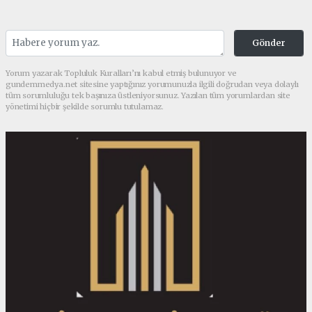
Gönder
Yorum yazarak Topluluk Kuralları’nı kabul etmiş bulunuyor ve
gundemmedya.net sitesine yaptığınız yorumunuzla ilgili doğrudan veya dolaylı
tüm sorumluluğu tek başınıza üstleniyorsunuz. Yazılan tüm yorumlardan site
yönetimi hiçbir şekilde sorumlu tutulamaz.