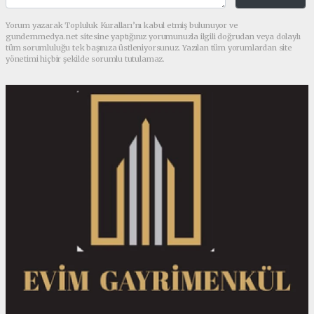
Yorum yazarak Topluluk Kuralları’nı kabul etmiş bulunuyor ve
gundemmedya.net sitesine yaptığınız yorumunuzla ilgili doğrudan veya dolaylı
tüm sorumluluğu tek başınıza üstleniyorsunuz. Yazılan tüm yorumlardan site
yönetimi hiçbir şekilde sorumlu tutulamaz.