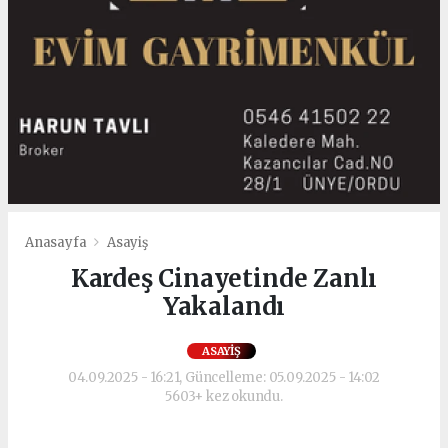
Anasayfa
Asayiş
Kardeş Cinayetinde Zanlı
Yakalandı
ASAYIŞ
04.09.2025 - 16:21, Güncelleme: 05.09.2025 - 14:02
5603+ kez okundu.