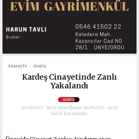
Anasayfa
Asayiş
Kardeş Cinayetinde Zanlı
Yakalandı
ASAYIŞ
04.09.2025 - 16:21, Güncelleme: 05.09.2025 - 14:02
5603+ kez okundu.