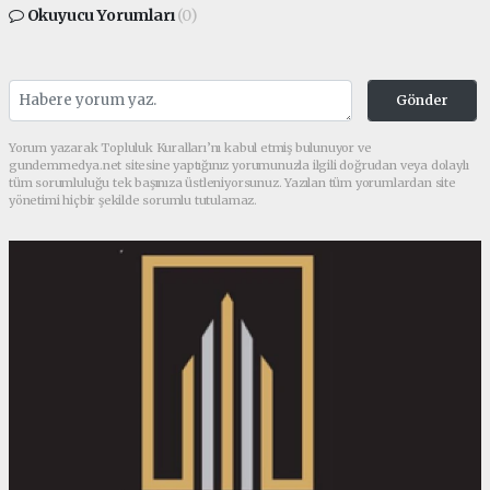
Okuyucu Yorumları
(0)
Gönder
Yorum yazarak Topluluk Kuralları’nı kabul etmiş bulunuyor ve
gundemmedya.net sitesine yaptığınız yorumunuzla ilgili doğrudan veya dolaylı
tüm sorumluluğu tek başınıza üstleniyorsunuz. Yazılan tüm yorumlardan site
yönetimi hiçbir şekilde sorumlu tutulamaz.