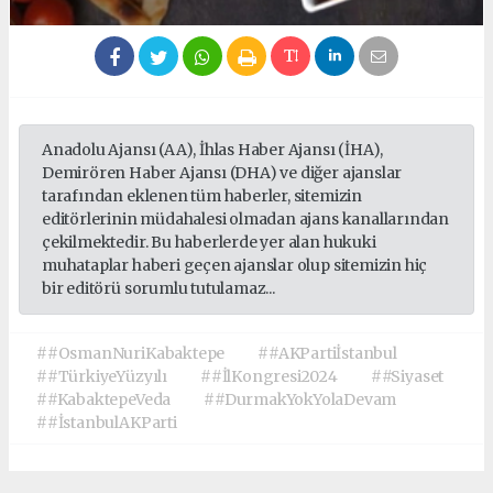
Anadolu Ajansı (AA), İhlas Haber Ajansı (İHA),
Demirören Haber Ajansı (DHA) ve diğer ajanslar
tarafından eklenen tüm haberler, sitemizin
editörlerinin müdahalesi olmadan ajans kanallarından
çekilmektedir. Bu haberlerde yer alan hukuki
muhataplar haberi geçen ajanslar olup sitemizin hiç
bir editörü sorumlu tutulamaz...
##OsmanNuriKabaktepe
##AKPartiİstanbul
##TürkiyeYüzyılı
##İlKongresi2024
##Siyaset
##KabaktepeVeda
##DurmakYokYolaDevam
##İstanbulAKParti