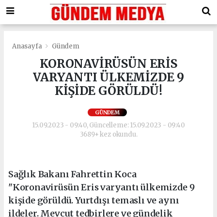
Anasayfa
Gündem
KORONAVİRÜSÜN ERİS
VARYANTI ÜLKEMİZDE 9
KİŞİDE GÖRÜLDÜ!
GÜNDEM
15.09.2023 - 09:40, Güncelleme: 15.09.2023 - 09:40
3689+ kez okundu.
Sağlık Bakanı Fahrettin Koca
"Koronavirüsün Eris varyantı ülkemizde 9
kişide görüldü. Yurtdışı temaslı ve aynı
ildeler. Mevcut tedbirlere ve gündelik