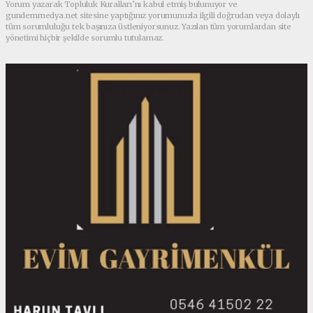
Yorum yazarak Topluluk Kuralları’nı kabul etmiş bulunuyor ve
gundemmedya.net sitesine yaptığınız yorumunuzla ilgili doğrudan veya dolaylı
tüm sorumluluğu tek başınıza üstleniyorsunuz. Yazılan tüm yorumlardan site
yönetimi hiçbir şekilde sorumlu tutulamaz.