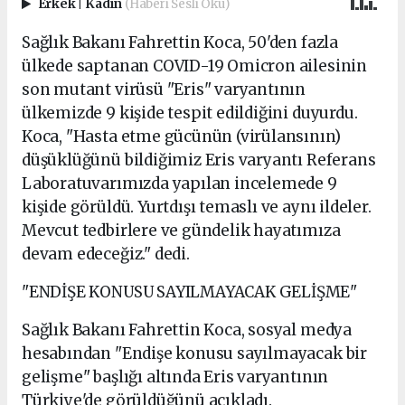
Erkek
|
Kadın
(Haberi Sesli Oku)
Sağlık Bakanı Fahrettin Koca, 50'den fazla
ülkede saptanan COVID-19 Omicron ailesinin
son mutant virüsü "Eris" varyantının
ülkemizde 9 kişide tespit edildiğini duyurdu.
Koca, "Hasta etme gücünün (virülansının)
düşüklüğünü bildiğimiz Eris varyantı Referans
Laboratuvarımızda yapılan incelemede 9
kişide görüldü. Yurtdışı temaslı ve aynı ildeler.
Mevcut tedbirlere ve gündelik hayatımıza
devam edeceğiz." dedi.
"ENDİŞE KONUSU SAYILMAYACAK GELİŞME"
Sağlık Bakanı Fahrettin Koca, sosyal medya
hesabından "Endişe konusu sayılmayacak bir
gelişme" başlığı altında Eris varyantının
Türkiye'de görüldüğünü açıkladı.