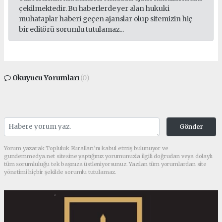
çekilmektedir. Bu haberlerde yer alan hukuki
muhataplar haberi geçen ajanslar olup sitemizin hiç
bir editörü sorumlu tutulamaz...
Okuyucu Yorumları
(0)
Gönder
Yorum yazarak Topluluk Kuralları’nı kabul etmiş bulunuyor ve
gundemmedya.net sitesine yaptığınız yorumunuzla ilgili doğrudan veya dolaylı
tüm sorumluluğu tek başınıza üstleniyorsunuz. Yazılan tüm yorumlardan site
yönetimi hiçbir şekilde sorumlu tutulamaz.