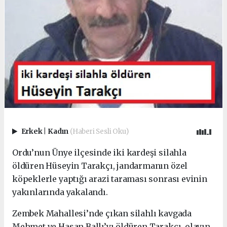
Erkek
|
Kadın
(Haberi Sesli Oku)
Ordu’nun Ünye ilçesinde iki kardeşi silahla
öldüren Hüseyin Tarakçı, jandarmanın özel
köpeklerle yaptığı arazi taraması sonrası evinin
yakınlarında yakalandı.
Zembek Mahallesi’nde çıkan silahlı kavgada
Mehmet ve Hasan Ballı’yı öldüren Tarakçı, olayın