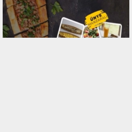
Anadolu Ajansı (AA), İhlas Haber Ajansı (İHA),
Demirören Haber Ajansı (DHA) ve diğer ajanslar
tarafından eklenen tüm haberler, sitemizin
editörlerinin müdahalesi olmadan ajans kanallarından
çekilmektedir. Bu haberlerde yer alan hukuki
muhataplar haberi geçen ajanslar olup sitemizin hiç