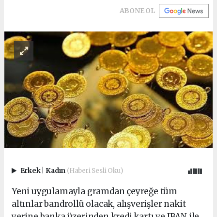
ABONE OL
Erkek
|
Kadın
(Haberi Sesli Oku)
Yeni uygulamayla gramdan çeyreğe tüm
altınlar bandrollü olacak, alışverişler nakit
yerine banka üzerinden kredi kartı ve IBAN ile