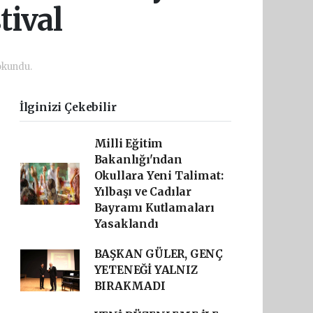
tival
okundu.
İlginizi Çekebilir
Milli Eğitim
Bakanlığı'ndan
Okullara Yeni Talimat:
Yılbaşı ve Cadılar
Bayramı Kutlamaları
Yasaklandı
BAŞKAN GÜLER, GENÇ
YETENEĞİ YALNIZ
BIRAKMADI