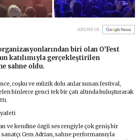
ABONE OL
rganizasyonlarından biri olan O’Fest
un katılımıyla gerçekleştirilen
ne sahne oldu.
nce, coşku ve müzik dolu anlar sunan festival,
len binlerce genci tek bir çatı altında buluşturarak
tı.
yafeti
n ve kendine özgü ses rengiyle çok geniş bir
ü sanatçı Cem Adrian, sahne performansıyla