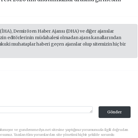
 (İHA), Demirören Haber Ajansı (DHA) ve diğer ajanslar
izin editörlerinin müdahalesi olmadan ajans kanallarından
ukuki muhataplar haberi geçen ajanslar olup sitemizin hiç bir
Gönder
ulunuyor ve gundemmedya.net sitesine yaptığınız yorumunuzla ilgili doğrudan
orsunuz. Yazılan tüm yorumlardan site yönetimi hiçbir şekilde sorumlu