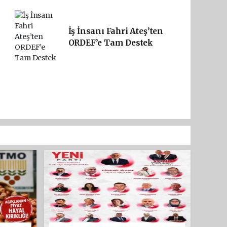
İş İnsanı Fahri Ateş’ten
ORDEF’e Tam Destek