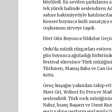
büyüledi. En sevilen şarkılarını 
tek yürek halinde seslendiren Ad
sahne hakimiyetiyle katılımcılar
Konser boyunca ünlü sanatçıya eşl
coşkusunu zirveye taşıdı.
Dört Gün Boyunca Yıldızlar Geçid
Ordu’da müzik rüzgarları estiren
gün boyunca ağırladığı birbirind
Festival süresince Türk müziğin
Türkmen, Manuş Baba ve Can Gox 
tuttu.
Genç kuşağın yakından takip ettiğ
Mavi Gri, Yedinci Ev, Pera ve Madr
seslendirdi. Türk rock müziğinin
Nabız, İnanç Başarır ve Umut Kuze
eşsiz sahne performanslarıyla O