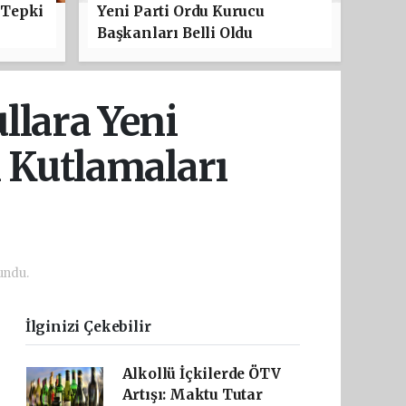
 Tepki
Yeni Parti Ordu Kurucu
Başkanları Belli Oldu
llara Yeni
ı Kutlamaları
undu.
İlginizi Çekebilir
Alkollü İçkilerde ÖTV
Artışı: Maktu Tutar