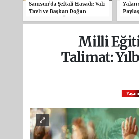
Samsun’da Şeftali Hasadı: Vali
Yalanc
Tavlı ve Başkan Doğan
Payla
Çarşamba’da Üreticilerle
Buluştu
Milli Eği
Talimat: Yıl
Yaşam