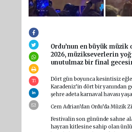
Ordu’nun en büyük müzik o
2026, müzikseverlerin yoğ
unutulmaz bir final gecesi
Dört gün boyunca kesintisiz eğle
Karadeniz’in dört bir yanından ge
şehre adeta karnaval havası yaşat
Cem Adrian’dan Ordu’da Müzik Zi
Festivalin son gününde sahne ala
hayran kitlesine sahip olan ünl