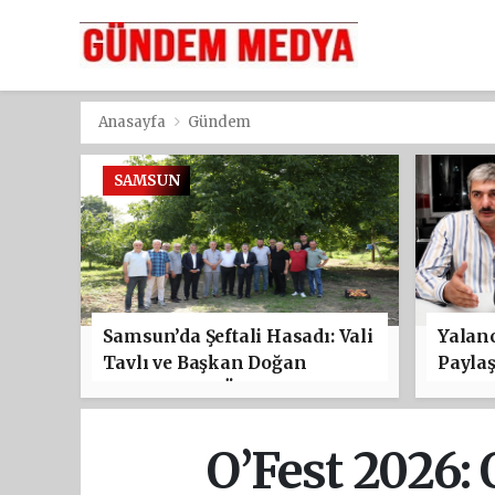
Anasayfa
Gündem
SAMSUN
Samsun’da Şeftali Hasadı: Vali
Yalanc
Tavlı ve Başkan Doğan
Payla
Çarşamba’da Üreticilerle
Buluştu
O’Fest 2026: