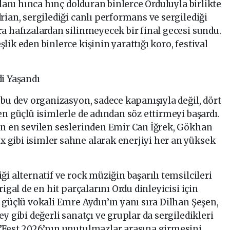
alanı hınca hınç dolduran binlerce Orduluyla birlikte
rian, sergilediği canlı performans ve sergilediği
a hafızalardan silinmeyecek bir final gecesi sundu.
ik eden binlerce kişinin yarattığı koro, festival
i Yaşandı
 bu dev organizasyon, sadece kapanışıyla değil, dört
en güçlü isimlerle de adından söz ettirmeyi başardı.
in en sevilen seslerinden Emir Can İğrek, Gökhan
gibi isimler sahne alarak enerjiyi her an yüksek
i alternatif ve rock müziğin başarılı temsilcileri
igal de en hit parçalarını Ordu dinleyicisi için
 güçlü vokali Emre Aydın’ın yanı sıra Dilhan Şeşen,
y gibi değerli sanatçı ve gruplar da sergiledikleri
’Fest 2026’nın unutulmazlar arasına girmesini