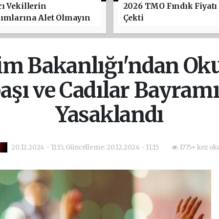
ı Vekillerin
2026 TMO Fındık Fiyatı
şımlarına Alet Olmayın
Çekti
tim Bakanlığı'ndan Oku
başı ve Cadılar Bayram
Yasaklandı
20.12.2024 - 11:15, Güncelleme: 20.12.2024 - 11:15
1775+ kez ok