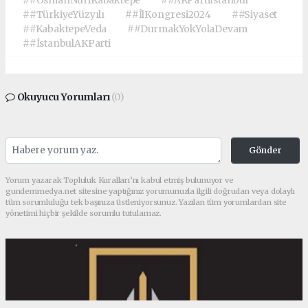
##TürkiyeYüzyılı
##İlKongresi2024
##Siyaset
##KabaktepeVeda
##DurmakYokYolaDevam
##İstanbulAKParti
Okuyucu Yorumları
(0)
Gönder
Yorum yazarak Topluluk Kuralları’nı kabul etmiş bulunuyor ve
gundemmedya.net sitesine yaptığınız yorumunuzla ilgili doğrudan veya dolaylı
tüm sorumluluğu tek başınıza üstleniyorsunuz. Yazılan tüm yorumlardan site
yönetimi hiçbir şekilde sorumlu tutulamaz.