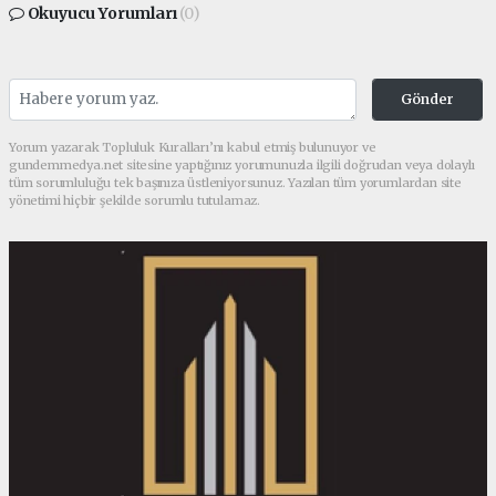
Okuyucu Yorumları
(0)
Gönder
Yorum yazarak Topluluk Kuralları’nı kabul etmiş bulunuyor ve
gundemmedya.net sitesine yaptığınız yorumunuzla ilgili doğrudan veya dolaylı
tüm sorumluluğu tek başınıza üstleniyorsunuz. Yazılan tüm yorumlardan site
yönetimi hiçbir şekilde sorumlu tutulamaz.