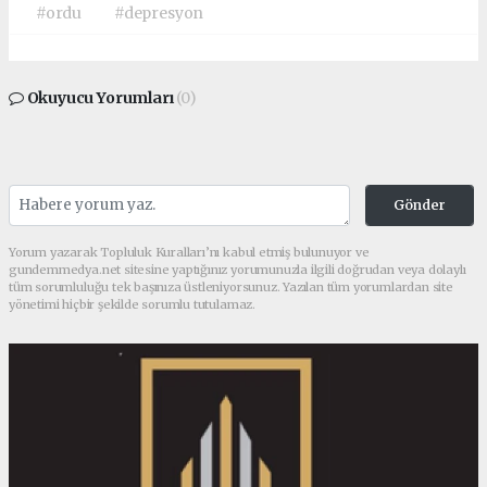
#ordu
#depresyon
Okuyucu Yorumları
(0)
Gönder
Yorum yazarak Topluluk Kuralları’nı kabul etmiş bulunuyor ve
gundemmedya.net sitesine yaptığınız yorumunuzla ilgili doğrudan veya dolaylı
tüm sorumluluğu tek başınıza üstleniyorsunuz. Yazılan tüm yorumlardan site
yönetimi hiçbir şekilde sorumlu tutulamaz.