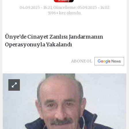
ASAYIŞ
04.09.2025 - 16:21, Güncelleme: 05.09.2025 - 14:02
5596+ kez okundu.
Ünye’de Cinayet Zanlısı Jandarmanın
Operasyonuyla Yakalandı
ABONE OL