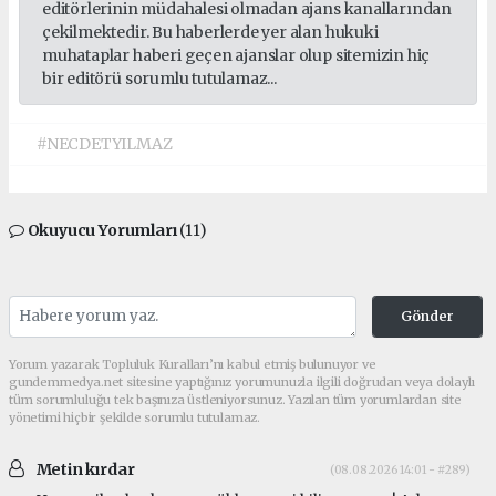
editörlerinin müdahalesi olmadan ajans kanallarından
çekilmektedir. Bu haberlerde yer alan hukuki
muhataplar haberi geçen ajanslar olup sitemizin hiç
bir editörü sorumlu tutulamaz...
#NECDETYILMAZ
Okuyucu Yorumları
(11)
Gönder
Yorum yazarak Topluluk Kuralları’nı kabul etmiş bulunuyor ve
gundemmedya.net sitesine yaptığınız yorumunuzla ilgili doğrudan veya dolaylı
tüm sorumluluğu tek başınıza üstleniyorsunuz. Yazılan tüm yorumlardan site
yönetimi hiçbir şekilde sorumlu tutulamaz.
Metin kırdar
(08.08.2026 14:01 - #289)