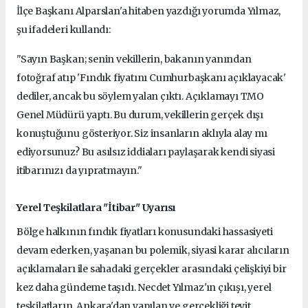
İlçe Başkanı Alparslan'a hitaben yazdığı yorumda Yılmaz,
şu ifadeleri kullandı:
"Sayın Başkan; senin vekillerin, bakanın yanından
fotoğraf atıp 'Fındık fiyatını Cumhurbaşkanı açıklayacak'
dediler, ancak bu söylem yalan çıktı. Açıklamayı TMO
Genel Müdürü yaptı. Bu durum, vekillerin gerçek dışı
konuştuğunu gösteriyor. Siz insanların aklıyla alay mı
ediyorsunuz? Bu asılsız iddiaları paylaşarak kendi siyasi
itibarınızı da yıpratmayın."
Yerel Teşkilatlara "İtibar" Uyarısı
Bölge halkının fındık fiyatları konusundaki hassasiyeti
devam ederken, yaşanan bu polemik, siyasi karar alıcıların
açıklamaları ile sahadaki gerçekler arasındaki çelişkiyi bir
kez daha gündeme taşıdı. Necdet Yılmaz'ın çıkışı, yerel
teşkilatların, Ankara'dan yapılan ve gerçekliği teyit