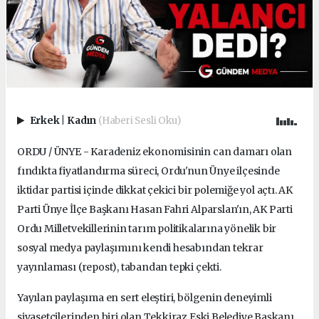
Erkek
|
Kadın
(Haberi Sesli Oku)
ORDU / ÜNYE - Karadeniz ekonomisinin can damarı olan
fındıkta fiyatlandırma süreci, Ordu'nun Ünye ilçesinde
iktidar partisi içinde dikkat çekici bir polemiğe yol açtı. AK
Parti Ünye İlçe Başkanı Hasan Fahri Alparslan'ın, AK Parti
Ordu Milletvekillerinin tarım politikalarına yönelik bir
sosyal medya paylaşımını kendi hesabından tekrar
yayınlaması (repost), tabandan tepki çekti.
Yayılan paylaşıma en sert eleştiri, bölgenin deneyimli
siyasetçilerinden biri olan Tekkiraz Eski Belediye Başkanı