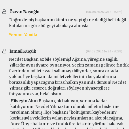
Özcan Başoğlu
(08.08.2026 14:16 - #292)
Doğru demiş başkanım kimin ne yaptığı ne dediği belli değil
kafalarına göre bölgeyi ablukaya almışlar
Yorumu Yanıtla
İsmail Küçük
(08.08.2026 14:24 - #293)
Necdet Başkan az bile söylemiş! Ağzına, yüreğine sağlık.
Yıllardır aynı tiyatro oynanıyor. Seçim zamanı gelince fındık
üzerinden millete vaat sallamayı biliyorlar, sonra ortada
yoklar. İlçe başkanı da milletvekillerinin bu yalanlarına
borazanlık yapacağına biraz halkın yanında dursun! Necdet
Yılmaz gibi cesurca doğruları söyleyen siyasetçilere
ihtiyacımız var, helal olsun
Hüseyin Akın
Başkan çok haklısın, sonuna kadar
katılıyorum! Necdet Yılmaz tam olarak milletin hislerine
tercüman olmuş. İlçe başkanı "koltuğumu kaybederim"
korkusuyla vekillerin yalan paylaşımlarına alet olacağına,
önce Ünye halkının ve fındık üreticisinin yüzüne bakacak