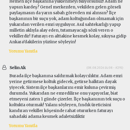
Hemen ilçe başkanına yüklenmeyi biliyorsunuz! Adam ne
yapsın kardeş? Genel merkezden, vekilden gelen görseli
paylaşmasın da yarın sabah görevden mi alınsın? İlçe
başkanının bir suçu yok, adam koltuğundan olmamak için
yukarıdan verilen emri uyguluyor. Asıl sahtekarlığı yapıp
milletin aklıyla alay eden, tutamayacağı sözü veren o
vekillerdir! Faturayı en alttakine kesmek kolay, sıkıysa gidip
Ankara’dakilerin yüzüne söyleyin!
Yorumu Yanıtla
Selin Ak
(08.08.2026 14:08 - #291)
Burada ilçe başkanına saldırmak kolaycılıktır. Adam emri
yerine getirmese koltuk gidecek, getirse halktan dayak
yiyecek. Sistem ilçe başkanlarını emir kuluna çevirmiş
durumda. Yukarıdan ne emredilirse onu yapıyorlar, biat
etmeyeni zaten 1 günde çizerler. İlçe başkanının tek suçu o
koltukta oturmak! Yalanı söyleyen, fındık üreticisini
kandıran vekiller köşesinde rahat otururken faturayı
sahadaki adama kesmek adaletsizliktir
Yorumu Yanıtla