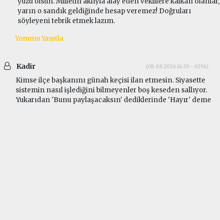
yüzü olsun. Milletin aklıyla alay eden vekillere kalkan olanlar,
yarın o sandık geldiğinde hesap veremez! Doğruları
söyleyeni tebrik etmek lazım.
Yorumu Yanıtla
Kadir
(08.08.2026 14:30 - #294)
Kimse ilçe başkanını günah keçisi ilan etmesin. Siyasette
sistemin nasıl işlediğini bilmeyenler boş keseden sallıyor.
Yukarıdan 'Bunu paylaşacaksın' dediklerinde 'Hayır' deme
şansı var mı? Yok! Dese anında biletini keserler, koltuğundan
ederler. Adam iki arada bir derede kalmış. Vekilin yalanı
ortaya çıkınca millet ilçe başkanına yükleniyor. Asıl suçlu
tutamayacağı sözü veren, sonra da ilçe başkanını ateşin
önüne atan o vekillerdir
Yorumu Yanıtla
Hasan Atasoy
(08.08.2026 15:19 - #296)
Bizi yürüyüşe hazırlayıniž bu fiatı kabul etmiyoruz...zaten
köyümde 10 hane fındığı bırakti Tarlalar dikenlik oldu bize