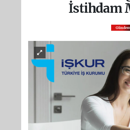
İstihdam M
Günde