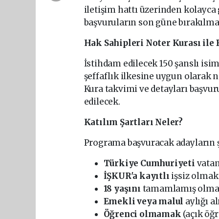
iletişim hattı üzerinden kolayc
başvuruların son güne bırakılm
Hak Sahipleri Noter Kurası ile
İstihdam edilecek 150 şanslı is
şeffaflık ilkesine uygun olarak 
Kura takvimi ve detayları başvu
edilecek.
Katılım Şartları Neler?
Programa başvuracak adayların şu
Türkiye Cumhuriyeti
vatan
İŞKUR'a kayıtlı
işsiz olmak
18 yaşını
tamamlamış olm
Emekli veya malul
aylığı a
Öğrenci olmamak
(açık öğr