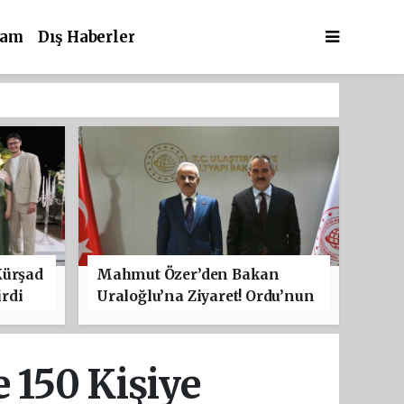
şam
Dış Haberler
Kürşad
Mahmut Özer’den Bakan
rdi
Uraloğlu’na Ziyaret! Ordu’nun
Ulaşım Projeleri Masaya
Yatırıldı
e 150 Kişiye