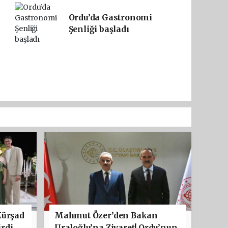
Ordu’da Gastronomi
Şenliği başladı
Kürşad
Mahmut Özer’den Bakan
rdi
Uraloğlu’na Ziyaret! Ordu’nun