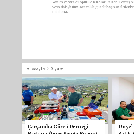
Yorum yazarak Topluluk Kuralları’nı kabul etmiş b
veya dolaylı tüm sorumluluğu tek başınıza üstleniy
tutulamaz.
Anasayfa
Siyaset
Çarşamba Gürcü Derneği
Ünye’d
Başkanı Ömer Semiz Beşumi
Artık 