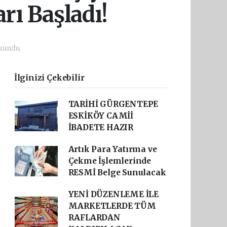
rı Başladı!
kundu.
İlginizi Çekebilir
TARİHİ GÜRGENTEPE
ESKİKÖY CAMİİ
İBADETE HAZIR
Artık Para Yatırma ve
Çekme İşlemlerinde
RESMİ Belge Sunulacak
YENİ DÜZENLEME İLE
MARKETLERDE TÜM
RAFLARDAN