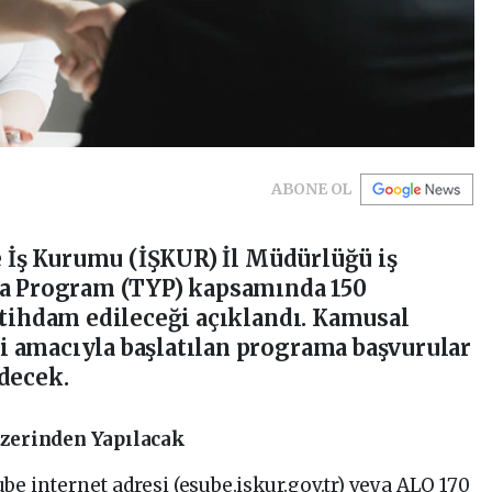
ABONE OL
ve İş Kurumu (İŞKUR) İl Müdürlüğü iş
na Program (TYP) kapsamında 150
stihdam edileceği açıklandı. Kamusal
 amacıyla başlatılan programa başvurular
decek.
Üzerinden Yapılacak
be internet adresi (esube.iskur.gov.tr) veya ALO 170