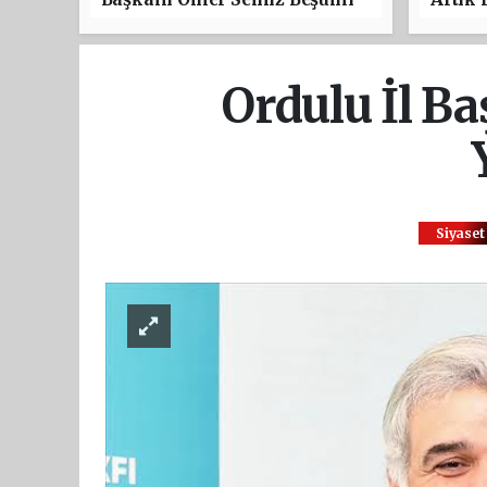
Festivali’ne Katıldı
Ordulu İl B
Siyaset