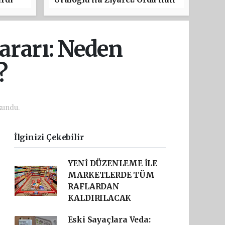
Ulaşım Projeleri Masaya
Yatırıldı
ararı: Neden
?
kundu.
İlginizi Çekebilir
YENİ DÜZENLEME İLE
MARKETLERDE TÜM
RAFLARDAN
KALDIRILACAK
Eski Sayaçlara Veda: