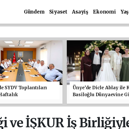
Gündem
Siyaset
Asayiş
Ekonomi
Ya
e SYDV Toplantıları
Ünye’de Dicle Ablay ile 
Haftalık
Basiloğlu Dünyaevine Gi
ği ve İŞKUR İş Birliğiyl