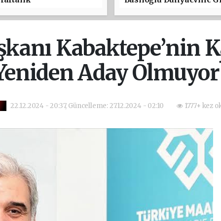
aşkanı Kabaktepe’nin K
Yeniden Aday Olmuyor
22.12.2024 - 20:37, Güncelleme: 27.12.2024 - 02:10
1777+ kez o