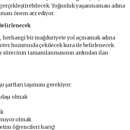
a gerçekleştirebilecek. Yoğunluk yaşanmaması adına
aması önem arz ediyor.
 Belirlenecek
im, herhangi bir mağduriyete yol açmamak adına
noter huzurunda çekilecek kura ile belirlenecek.
ru sürecinin tamamlanmasının ardından ilan
 şartları taşıması gerekiyor:
daşı olmak
ak
lmıyor olmak
etim öğrencileri hariç)