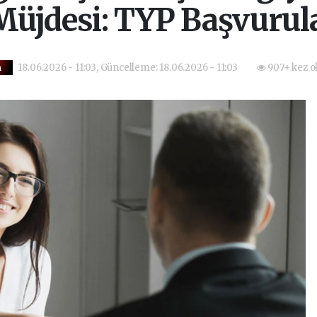
üjdesi: TYP Başvurula
18.06.2026 - 11:03, Güncelleme: 18.06.2026 - 11:03
907+ kez o
m