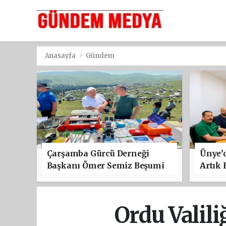
Anasayfa
Gündem
Çarşamba Gürcü Derneği
Ünye’d
Başkanı Ömer Semiz Beşumi
Artık 
Festivali’ne Katıldı
Ordu Valili