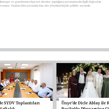
ulunuyor ve gundemmedya.net sitesine yaptığınız yorumunuzla ilgili doğrudan
orsunuz. Yazılan tüm yorumlardan site yönetimi hiçbir şekilde sorumlu
e SYDV Toplantıları
Ünye’de Dicle Ablay ile 
Haftalık
Basiloğlu Dünyaevine Gi