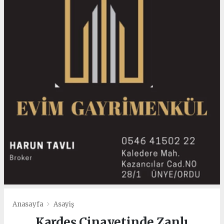
Anasayfa
Asayiş
Kardeş Cinayetinde Zanlı