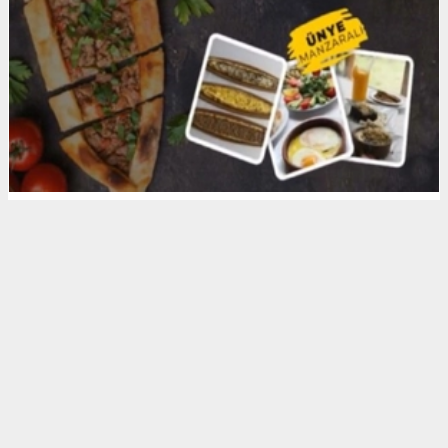
Anadolu Ajansı (AA), İhlas Haber Ajansı (İHA),
Demirören Haber Ajansı (DHA) ve diğer ajanslar
tarafından eklenen tüm haberler, sitemizin
editörlerinin müdahalesi olmadan ajans kanallarından
çekilmektedir. Bu haberlerde yer alan hukuki
muhataplar haberi geçen ajanslar olup sitemizin hiç
bir editörü sorumlu tutulamaz...