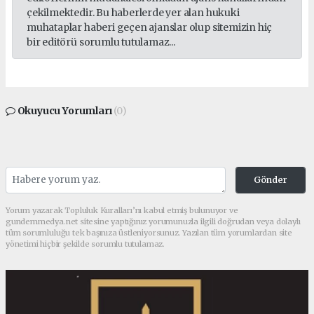
çekilmektedir. Bu haberlerde yer alan hukuki
muhataplar haberi geçen ajanslar olup sitemizin hiç
bir editörü sorumlu tutulamaz...
Okuyucu Yorumları
(0)
Gönder
Yorum yazarak Topluluk Kuralları’nı kabul etmiş bulunuyor ve
gundemmedya.net sitesine yaptığınız yorumunuzla ilgili doğrudan veya dolaylı
tüm sorumluluğu tek başınıza üstleniyorsunuz. Yazılan tüm yorumlardan site
yönetimi hiçbir şekilde sorumlu tutulamaz.