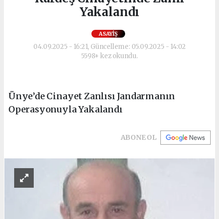
Yakalandı
ASAYIŞ
04.09.2025 - 16:21, Güncelleme: 05.09.2025 - 14:02
5598+ kez okundu.
Ünye’de Cinayet Zanlısı Jandarmanın
Operasyonuyla Yakalandı
ABONE OL