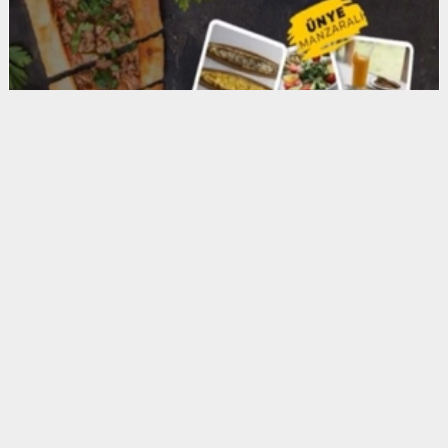
Anadolu Ajansı (AA), İhlas Haber Ajansı (İHA),
Demirören Haber Ajansı (DHA) ve diğer ajanslar
tarafından eklenen tüm haberler, sitemizin
editörlerinin müdahalesi olmadan ajans kanallarından
çekilmektedir. Bu haberlerde yer alan hukuki
muhataplar haberi geçen ajanslar olup sitemizin hiç
bir editörü sorumlu tutulamaz...