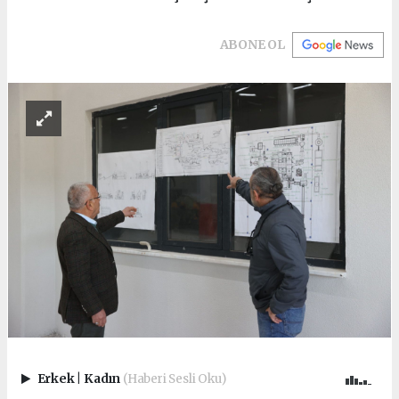
ABONE OL
Erkek
|
Kadın
(Haberi Sesli Oku)