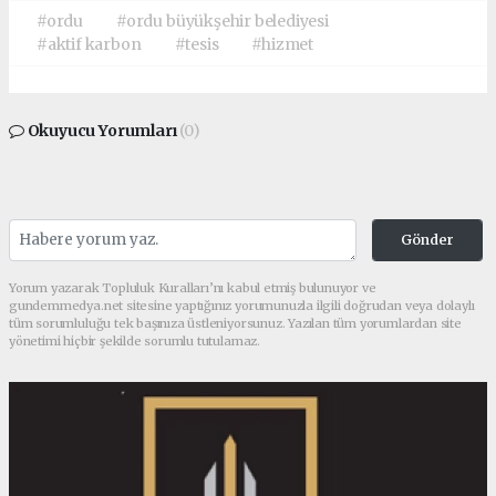
#ordu
#ordu büyükşehir belediyesi
#aktif karbon
#tesis
#hizmet
Okuyucu Yorumları
(0)
Gönder
Yorum yazarak Topluluk Kuralları’nı kabul etmiş bulunuyor ve
gundemmedya.net sitesine yaptığınız yorumunuzla ilgili doğrudan veya dolaylı
tüm sorumluluğu tek başınıza üstleniyorsunuz. Yazılan tüm yorumlardan site
yönetimi hiçbir şekilde sorumlu tutulamaz.