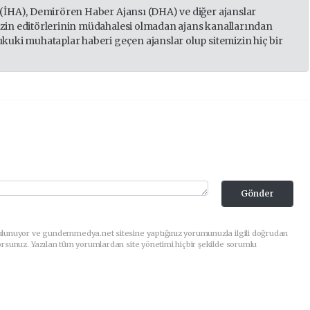
 (İHA), Demirören Haber Ajansı (DHA) ve diğer ajanslar
izin editörlerinin müdahalesi olmadan ajans kanallarından
ukuki muhataplar haberi geçen ajanslar olup sitemizin hiç bir
Gönder
ulunuyor ve gundemmedya.net sitesine yaptığınız yorumunuzla ilgili doğrudan
orsunuz. Yazılan tüm yorumlardan site yönetimi hiçbir şekilde sorumlu