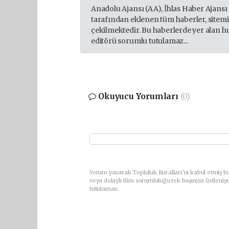
Anadolu Ajansı (AA), İhlas Haber Ajansı
tarafından eklenen tüm haberler, sitem
çekilmektedir. Bu haberlerde yer alan h
editörü sorumlu tutulamaz...
Okuyucu Yorumları
(0)
Yorum yazarak Topluluk Kuralları’nı kabul etmiş b
veya dolaylı tüm sorumluluğu tek başınıza üstleniy
tutulamaz.