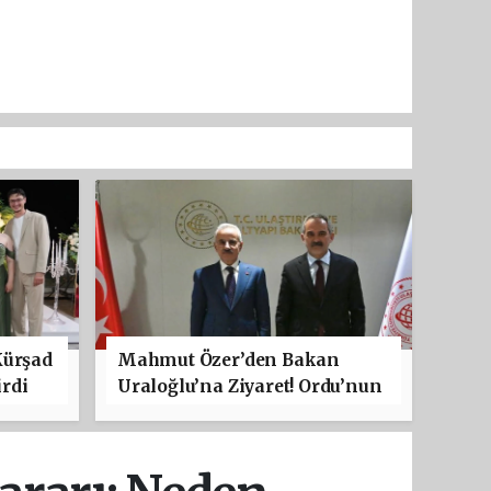
Kürşad
Mahmut Özer’den Bakan
rdi
Uraloğlu’na Ziyaret! Ordu’nun
Ulaşım Projeleri Masaya
Yatırıldı