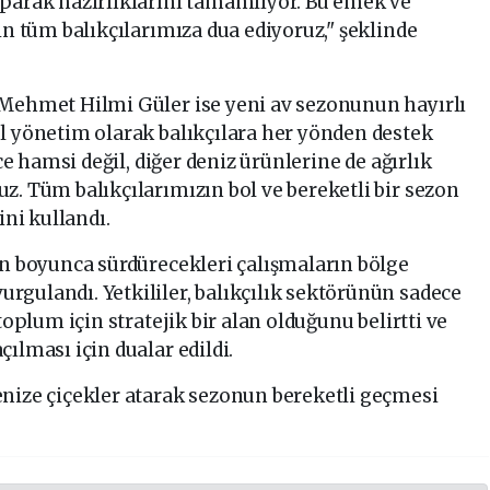
aparak hazırlıklarını tamamlıyor. Bu emek ve
in tüm balıkçılarımıza dua ediyoruz," şeklinde
 Mehmet Hilmi Güler ise yeni av sezonunun hayırlı
l yönetim olarak balıkçılara her yönden destek
ece hamsi değil, diğer deniz ürünlerine de ağırlık
z. Tüm balıkçılarımızın bol ve bereketli bir sezon
ini kullandı.
on boyunca sürdürecekleri çalışmaların bölge
gulandı. Yetkililer, balıkçılık sektörünün sadece
toplum için stratejik bir alan olduğunu belirtti ve
ılması için dualar edildi.
enize çiçekler atarak sezonun bereketli geçmesi