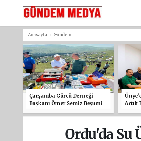
Anasayfa
Gündem
Çarşamba Gürcü Derneği
Ünye’d
Başkanı Ömer Semiz Beşumi
Artık 
Festivali’ne Katıldı
Ordu'da Su 