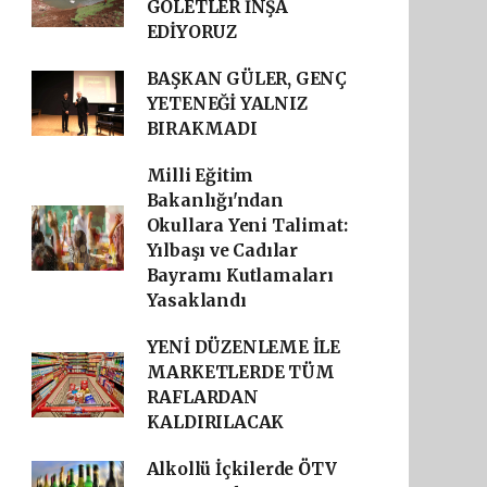
GÖLETLER İNŞA
EDİYORUZ
BAŞKAN GÜLER, GENÇ
YETENEĞİ YALNIZ
BIRAKMADI
Milli Eğitim
Bakanlığı'ndan
Okullara Yeni Talimat:
Yılbaşı ve Cadılar
Bayramı Kutlamaları
Yasaklandı
YENİ DÜZENLEME İLE
MARKETLERDE TÜM
RAFLARDAN
KALDIRILACAK
Alkollü İçkilerde ÖTV