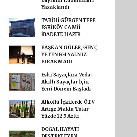
Bayramı Kutlamaları
Yasaklandı
TARİHİ GÜRGENTEPE
ESKİKÖY CAMİİ
İBADETE HAZIR
BAŞKAN GÜLER, GENÇ
YETENEĞİ YALNIZ
BIRAKMADI
Eski Sayaçlara Veda:
Akıllı Sayaçlar İçin
Yeni Dönem Başladı
Alkollü İçkilerde ÖTV
Artışı: Maktu Tutar
Yüzde 12,5 Arttı
DOĞAL HAYATI
DESTEKLEYEN