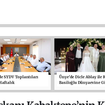
e SYDV Toplantıları
Ünye’de Dicle Ablay ile 
Haftalık
Basiloğlu Dünyaevine Gi