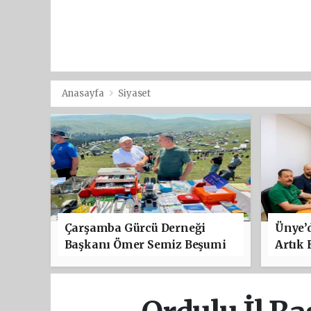
Anasayfa
Siyaset
Çarşamba Gürcü Derneği
Ünye’d
Başkanı Ömer Semiz Beşumi
Artık 
Festivali’ne Katıldı