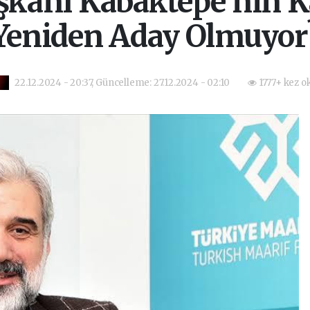
aşkanı Kabaktepe’nin K
Yeniden Aday Olmuyor
22.12.2024 - 20:37, Güncelleme: 27.12.2024 - 02:10
1777+ kez o