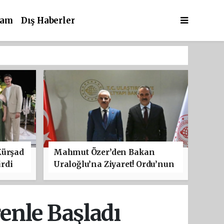
şam
Dış Haberler
Kürşad
Mahmut Özer’den Bakan
rdi
Uraloğlu’na Ziyaret! Ordu’nun
Ulaşım Projeleri Masaya
Yatırıldı
enle Başladı