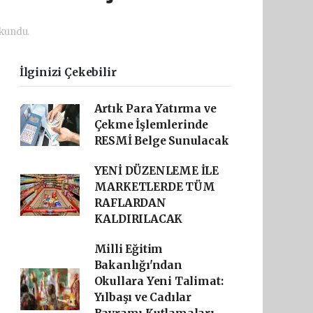
kundu.
İlginizi Çekebilir
Artık Para Yatırma ve
Çekme İşlemlerinde
RESMİ Belge Sunulacak
YENİ DÜZENLEME İLE
MARKETLERDE TÜM
RAFLARDAN
KALDIRILACAK
Milli Eğitim
Bakanlığı'ndan
Okullara Yeni Talimat:
Yılbaşı ve Cadılar