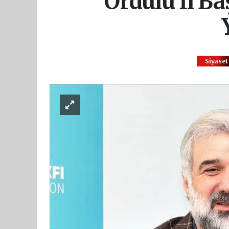
Ordulu İl B
Siyaset