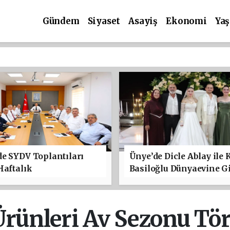
Gündem
Siyaset
Asayiş
Ekonomi
Ya
e SYDV Toplantıları
Ünye’de Dicle Ablay ile 
Haftalık
Basiloğlu Dünyaevine Gi
Ürünleri Av Sezonu Tör