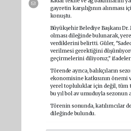
kadar tekne ve ağ bakımlarını y
gayretin karşılığının alınması iç
konuştu.
Büyükşehir Belediye Başkanı Dr.
olması dileğinde bulunarak, yere
verdiklerini belirtti. Güler, "Sad
verilmesi gerektiğini düşünüyoru
geçirmelerini diliyoruz," ifadeler
Törende ayrıca, balıkçıların sez
ekonomisine katkısının önemi vur
yerel topluluklar için değil, tüm 
bu yıl bol av umuduyla sezonun aç
Törenin sonunda, katılımcılar d
dileğinde bulundu.