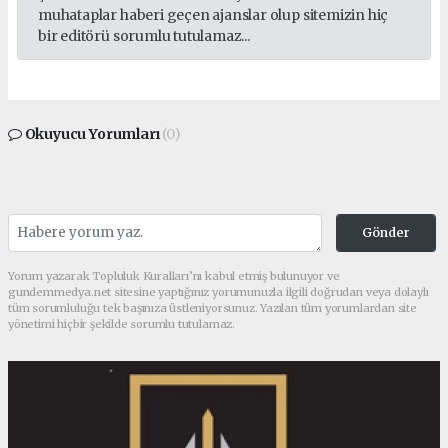
muhataplar haberi geçen ajanslar olup sitemizin hiç
bir editörü sorumlu tutulamaz...
Okuyucu Yorumları
(0)
Gönder
Yorum yazarak Topluluk Kuralları’nı kabul etmiş bulunuyor ve
gundemmedya.net sitesine yaptığınız yorumunuzla ilgili doğrudan veya dolaylı
tüm sorumluluğu tek başınıza üstleniyorsunuz. Yazılan tüm yorumlardan site
yönetimi hiçbir şekilde sorumlu tutulamaz.