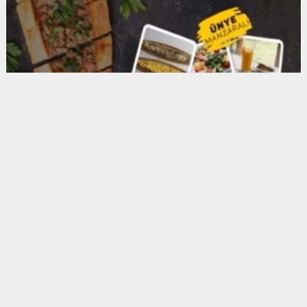
Anadolu Ajansı (AA), İhlas Haber Ajansı (İHA),
Demirören Haber Ajansı (DHA) ve diğer ajanslar
tarafından eklenen tüm haberler, sitemizin
editörlerinin müdahalesi olmadan ajans kanallarından
çekilmektedir. Bu haberlerde yer alan hukuki
muhataplar haberi geçen ajanslar olup sitemizin hiç
bir editörü sorumlu tutulamaz...