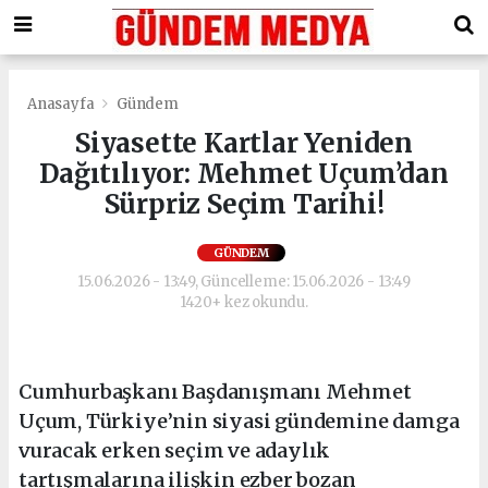
Anasayfa
Gündem
Siyasette Kartlar Yeniden
Dağıtılıyor: Mehmet Uçum’dan
Sürpriz Seçim Tarihi!
GÜNDEM
15.06.2026 - 13:49, Güncelleme: 15.06.2026 - 13:49
1420+ kez okundu.
Cumhurbaşkanı Başdanışmanı Mehmet
Uçum, Türkiye’nin siyasi gündemine damga
vuracak erken seçim ve adaylık
tartışmalarına ilişkin ezber bozan