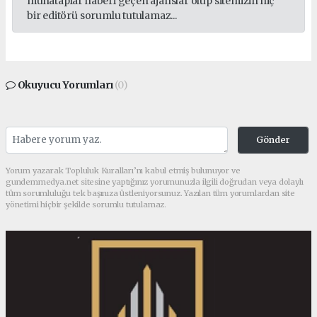
muhataplar haberi geçen ajanslar olup sitemizin hiç
bir editörü sorumlu tutulamaz...
Okuyucu Yorumları
(0)
Gönder
Yorum yazarak Topluluk Kuralları’nı kabul etmiş bulunuyor ve
gundemmedya.net sitesine yaptığınız yorumunuzla ilgili doğrudan veya dolaylı
tüm sorumluluğu tek başınıza üstleniyorsunuz. Yazılan tüm yorumlardan site
yönetimi hiçbir şekilde sorumlu tutulamaz.