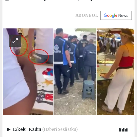
ABONE OL
Erkek
|
Kadın
(Haberi Sesli Oku)