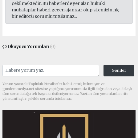
çekilmektedir. Bu haberlerde yer alan hukuki
muhataplar haberi geçen ajanslar olup sitemizin hiç
bir editörü sorumlu tutulamaz...
Okuyucu Yorumları
(0)
Gönder
Yorum yazarak Topluluk Kuralları’nı kabul etmiş bulunuyor ve
gundemmedya.net sitesine yaptığınız yorumunuzla ilgili doğrudan veya dolaylı
tüm sorumluluğu tek başınıza üstleniyorsunuz. Yazılan tüm yorumlardan site
yönetimi hiçbir şekilde sorumlu tutulamaz.