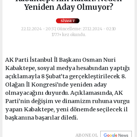
Yeniden Aday Olmuyor?
SIYASET
22.12.2024 - 20:37, Güncelleme: 27.12.2024 - 02:10
1777+ kez okundu.
AK Parti İstanbul İl Başkanı Osman Nuri
Kabaktepe, sosyal medya hesabından yaptığı
açıklamayla 8 Şubat’ta gerçekleştirilecek 8.
Olağan İl Kongresi’nde yeniden aday
olmayacağını duyurdu. Açıklamasında, AK
Parti’nin değişim ve dinamizm ruhuna vurgu
yapan Kabaktepe, yeni dönemde seçilecek il
başkanına başarılar diledi.
ABONE OL