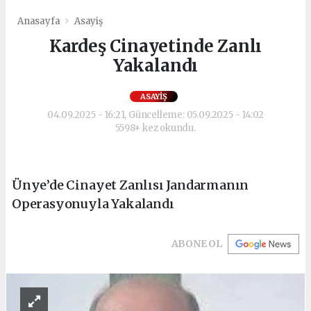
Anasayfa
Asayiş
Kardeş Cinayetinde Zanlı
Yakalandı
ASAYIŞ
04.09.2025 - 16:21, Güncelleme: 05.09.2025 - 14:02
5598+ kez okundu.
Ünye’de Cinayet Zanlısı Jandarmanın
Operasyonuyla Yakalandı
ABONE OL