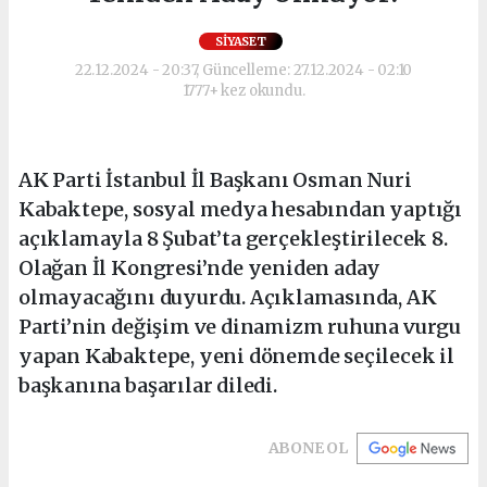
SIYASET
22.12.2024 - 20:37, Güncelleme: 27.12.2024 - 02:10
1777+ kez okundu.
AK Parti İstanbul İl Başkanı Osman Nuri
Kabaktepe, sosyal medya hesabından yaptığı
açıklamayla 8 Şubat’ta gerçekleştirilecek 8.
Olağan İl Kongresi’nde yeniden aday
olmayacağını duyurdu. Açıklamasında, AK
Parti’nin değişim ve dinamizm ruhuna vurgu
yapan Kabaktepe, yeni dönemde seçilecek il
başkanına başarılar diledi.
ABONE OL