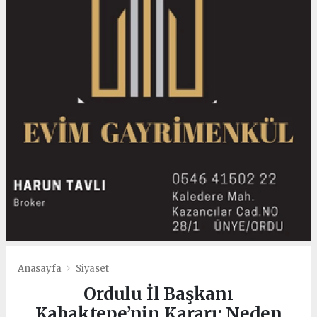
Anasayfa
Siyaset
Ordulu İl Başkanı
Kabaktepe’nin Kararı: Neden