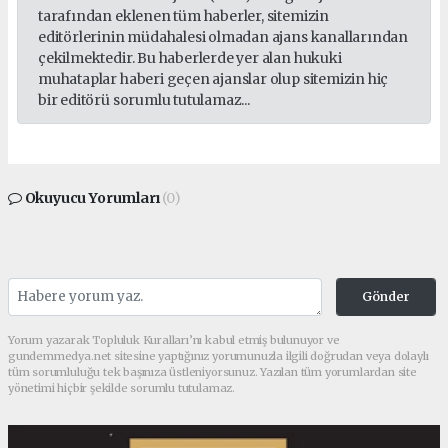
tarafından eklenen tüm haberler, sitemizin
editörlerinin müdahalesi olmadan ajans kanallarından
çekilmektedir. Bu haberlerde yer alan hukuki
muhataplar haberi geçen ajanslar olup sitemizin hiç
bir editörü sorumlu tutulamaz...
Okuyucu Yorumları
(0)
Gönder
Yorum yazarak Topluluk Kuralları’nı kabul etmiş bulunuyor ve
gundemmedya.net sitesine yaptığınız yorumunuzla ilgili doğrudan veya dolaylı
tüm sorumluluğu tek başınıza üstleniyorsunuz. Yazılan tüm yorumlardan site
yönetimi hiçbir şekilde sorumlu tutulamaz.