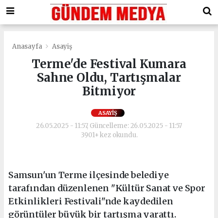
Anasayfa
Asayiş
Terme'de Festival Kumara
Sahne Oldu, Tartışmalar
Bitmiyor
ASAYIŞ
26.05.2025 - 11:57, Güncelleme: 26.05.2025 - 11:57
3901+ kez okundu.
Samsun'un Terme ilçesinde belediye
tarafından düzenlenen "Kültür Sanat ve Spor
Etkinlikleri Festivali"nde kaydedilen
görüntüler büyük bir tartışma yarattı.