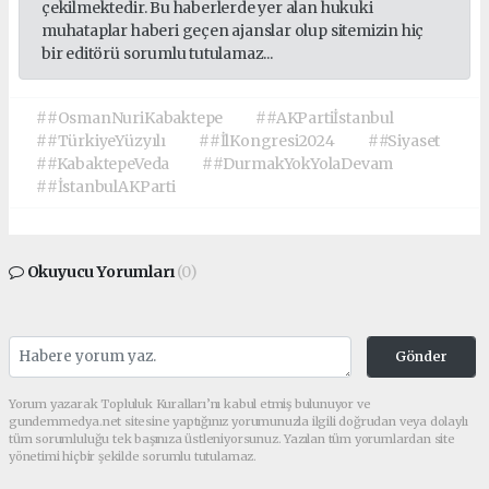
çekilmektedir. Bu haberlerde yer alan hukuki
muhataplar haberi geçen ajanslar olup sitemizin hiç
bir editörü sorumlu tutulamaz...
##OsmanNuriKabaktepe
##AKPartiİstanbul
##TürkiyeYüzyılı
##İlKongresi2024
##Siyaset
##KabaktepeVeda
##DurmakYokYolaDevam
##İstanbulAKParti
Okuyucu Yorumları
(0)
Gönder
Yorum yazarak Topluluk Kuralları’nı kabul etmiş bulunuyor ve
gundemmedya.net sitesine yaptığınız yorumunuzla ilgili doğrudan veya dolaylı
tüm sorumluluğu tek başınıza üstleniyorsunuz. Yazılan tüm yorumlardan site
yönetimi hiçbir şekilde sorumlu tutulamaz.