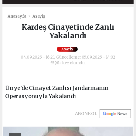
Anasayfa
Asayiş
Kardeş Cinayetinde Zanlı
Yakalandı
ASAYIŞ
04.09.2025 - 16:21, Güncelleme: 05.09.2025 - 14:02
5598+ kez okundu.
Ünye’de Cinayet Zanlısı Jandarmanın
Operasyonuyla Yakalandı
ABONE OL