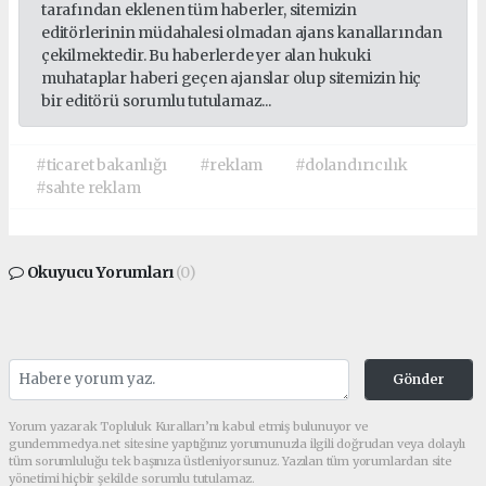
tarafından eklenen tüm haberler, sitemizin
editörlerinin müdahalesi olmadan ajans kanallarından
çekilmektedir. Bu haberlerde yer alan hukuki
muhataplar haberi geçen ajanslar olup sitemizin hiç
bir editörü sorumlu tutulamaz...
#ticaret bakanlığı
#reklam
#dolandırıcılık
#sahte reklam
Okuyucu Yorumları
(0)
Gönder
Yorum yazarak Topluluk Kuralları’nı kabul etmiş bulunuyor ve
gundemmedya.net sitesine yaptığınız yorumunuzla ilgili doğrudan veya dolaylı
tüm sorumluluğu tek başınıza üstleniyorsunuz. Yazılan tüm yorumlardan site
yönetimi hiçbir şekilde sorumlu tutulamaz.