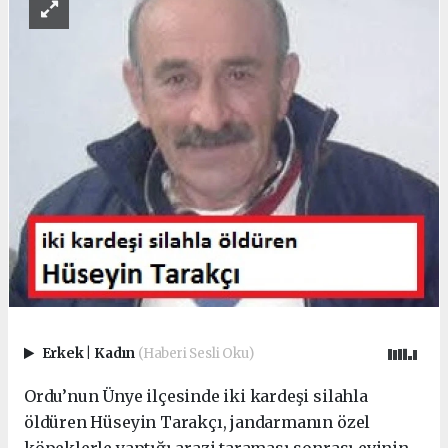
Erkek
|
Kadın
(Haberi Sesli Oku)
Ordu’nun Ünye ilçesinde iki kardeşi silahla
öldüren Hüseyin Tarakçı, jandarmanın özel
köpeklerle yaptığı arazi taraması sonrası evinin