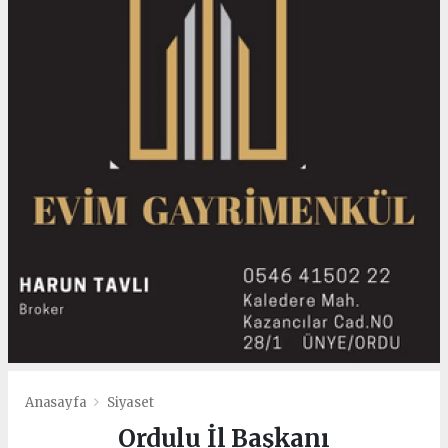
Anasayfa
Siyaset
Ordulu İl Başkanı