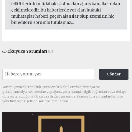
editörlerinin müdahalesi olmadan ajans kanallarından
çekilmektedir. Bu haberlerde yer alan hukuki
muhataplar haberi geçen ajanslar olup sitemizin hiç
bir editörü sorumlu tutulamaz...
Okuyucu Yorumları
(0)
Gönder
Yorum yazarak Topluluk Kuralları’nı kabul etmiş bulunuyor ve
gundemmedya.net sitesine yaptığınız yorumunuzla ilgili doğrudan veya dolaylı
tüm sorumluluğu tek başınıza üstleniyorsunuz. Yazılan tüm yorumlardan site
yönetimi hiçbir şekilde sorumlu tutulamaz.