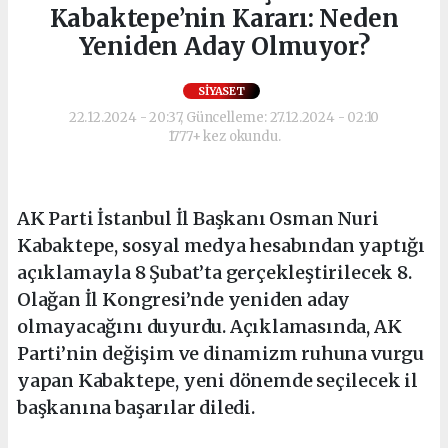
Kabaktepe’nin Kararı: Neden
Yeniden Aday Olmuyor?
SIYASET
22.12.2024 - 20:37, Güncelleme: 27.12.2024 - 02:10
1777+ kez okundu.
AK Parti İstanbul İl Başkanı Osman Nuri
Kabaktepe, sosyal medya hesabından yaptığı
açıklamayla 8 Şubat’ta gerçekleştirilecek 8.
Olağan İl Kongresi’nde yeniden aday
olmayacağını duyurdu. Açıklamasında, AK
Parti’nin değişim ve dinamizm ruhuna vurgu
yapan Kabaktepe, yeni dönemde seçilecek il
başkanına başarılar diledi.