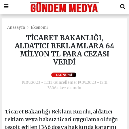
Anasayfa
Ekonomi
TİCARET BAKANLIĞI,
ALDATICI REKLAMLARA 64
MİLYON TL PARA CEZASI
VERDİ
EKONOMI
19.09.2023 - 12:11, Güncelleme: 19.09.2023 - 12:11
3806+ kez okundu.
Ticaret Bakanlığı Reklam Kurulu, aldatıcı
reklam veya haksız ticari uygulama olduğu
tespit edilen 1346 dosya hakkında kararını