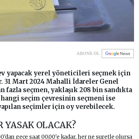
ABONE OL
ev yapacak yerel yöneticileri seçmek için
r. 31 Mart 2024 Mahalli İdareler Genel
n fazla seçmen, yaklaşık 208 bin sandıkta
 hangi seçim çevresinin seçmeni ise
apılan seçimler için oy verebilecek.
R YASAK OLACAK?
0'dan gece saat 00.00'e kadar, her ne suretle olursa