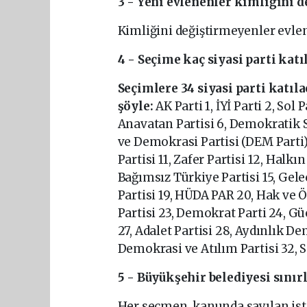
3 - Yeni evlenenler kimliğini 
Kimliğini değiştirmeyenler evlen
4 - Seçime kaç siyasi parti katı
Seçimlere 34 siyasi parti katıl
şöyle:
AK Parti 1, İYİ Parti 2, Sol
Anavatan Partisi 6, Demokratik So
ve Demokrasi Partisi (DEM Parti) 
Partisi 11, Zafer Partisi 12, Halk
Bağımsız Türkiye Partisi 15, Gelec
Partisi 19, HÜDA PAR 20, Hak ve Öz
Partisi 23, Demokrat Parti 24, Güç 
27, Adalet Partisi 28, Aydınlık De
Demokrasi ve Atılım Partisi 32, Sa
5 - Büyükşehir belediyesi sını
Her seçmen, kanunda sayılan ist