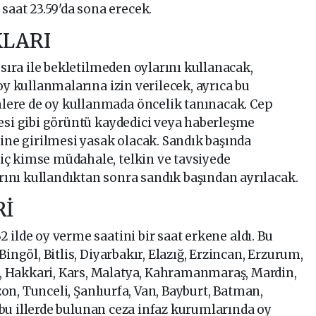
saat 23.59'da sona erecek.
KLARI
 sıra ile bekletilmeden oylarını kullanacak,
oy kullanmalarına izin verilecek, ayrıca bu
ere de oy kullanmada öncelik tanınacak. Cep
esi gibi görüntü kaydedici veya haberleşme
rine girilmesi yasak olacak. Sandık başında
ç kimse müdahale, telkin ve tavsiyede
nı kullandıktan sonra sandık başından ayrılacak.
Rİ
 ilde oy verme saatini bir saat erkene aldı. Bu
ingöl, Bitlis, Diyarbakır, Elazığ, Erzincan, Erzurum,
 Hakkari, Kars, Malatya, Kahramanmaraş, Mardin,
bzon, Tunceli, Şanlıurfa, Van, Bayburt, Batman,
ve bu illerde bulunan ceza infaz kurumlarında oy