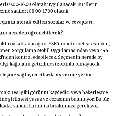
eri 07.00-16.00 olarak uygulanacak. Bu illerin
erme saatleri 08.00-17.00 olacak.
seçimin merak edilen sorular ve cevapları;
ğını nereden öğrenebilecek?
kta oy kullanacağını, YSK'nin internet sitesinden,
Seçmen Sorgulama Mobil Uygulamasından veya 444
i'nden kontrol edebilecek. Seçmenin nerede oy
ilgi kağıdının getirilmesi zorunlu olmayacak.
rleşme sağlayıcı cihazla oy verme yerine
m makinesi gibi görüntü kaydedici veya haberleşme
rine girilmesi yasak ve cezasının bulunuyor. Bu tür
 kadar sandık kuruluna bırakılması gerekiyor.