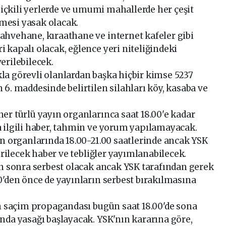
, içkili yerlerde ve umumi mahallerde her çeşit
ilmesi yasak olacak.
hvehane, kıraathane ve internet kafeler gibi
 kapalı olacak, eğlence yeri niteliğindeki
erilebilecek.
a görevli olanlardan başka hiçbir kimse 5237
6. maddesinde belirtilen silahları köy, kasaba ve
er türlü yayın organlarınca saat 18.00'e kadar
 ilgili haber, tahmin ve yorum yapılamayacak.
ın organlarında 18.00-21.00 saatlerinde ancak YSK
verilecek haber ve tebliğler yayımlanabilecek.
en sonra serbest olacak ancak YSK tarafından gerek
0'den önce de yayınların serbest bırakılmasına
in saçim propagandası bugün saat 18.00'de sona
nda yasağı başlayacak. YSK'nın kararına göre,