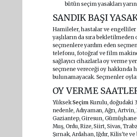
bütün seçim yasakları yarın 
SANDIK BAŞI YASA
Hamileler, hastalar ve engelliler
yaşlıların da sıra bekletilmeden 
seçmenlere yardım eden seçmenl
telefonu, fotoğraf ve film makin
sağlayıcı cihazlarla oy verme ye
seçmene vereceği oy hakkında hi
bulunamayacak. Seçmenler oyları
OY VERME SAATLE
Yüksek
Seçim
Kurulu, doğudaki 32
nedenle, Adıyaman, Ağrı, Artvin, B
Gaziantep, Giresun, Gümüşhane,
Muş, Ordu, Rize, Siirt, Sivas, Tra
Şırnak, Ardahan, Iğdır, Kilis'te 