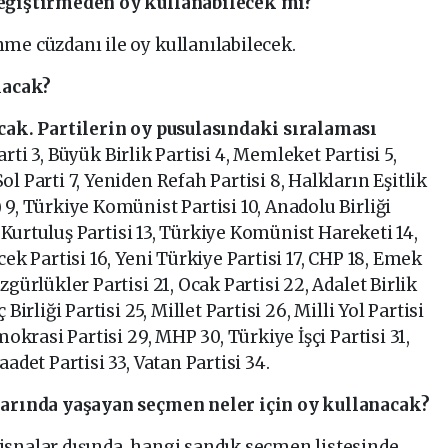
değiştirmeden oy kullanabilecek mi?
me cüzdanı ile oy kullanılabilecek.
lacak?
acak. Partilerin oy pusulasındaki sıralaması
 Parti 3, Büyük Birlik Partisi 4, Memleket Partisi 5,
l Parti 7, Yeniden Refah Partisi 8, Halkların Eşitlik
9, Türkiye Komünist Partisi 10, Anadolu Birliği
ın Kurtuluş Partisi 13, Türkiye Komünist Hareketi 14,
ek Partisi 16, Yeni Türkiye Partisi 17, CHP 18, Emek
gürlükler Partisi 21, Ocak Partisi 22, Adalet Birlik
Birliği Partisi 25, Millet Partisi 26, Milli Yol Partisi
mokrasi Partisi 29, MHP 30, Türkiye İşçi Partisi 31,
adet Partisi 33, Vatan Partisi 34.
rlarında yaşayan seçmen neler için oy kullanacak?
isnalar dışında, hangi sandık seçmen listesinde