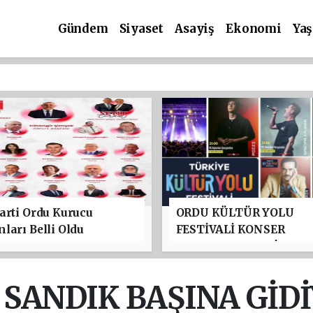
Gündem
Siyaset
Asayiş
Ekonomi
Ya
arti Ordu Kurucu
ORDU KÜLTÜR YOLU
ları Belli Oldu
FESTİVALİ KONSER
PROGRAMI BELLİ OLDU
TAYFUN GÜRSOY PARKI
YILDIZLAR GEÇİDİ
SANDIK BAŞINA GİDİ