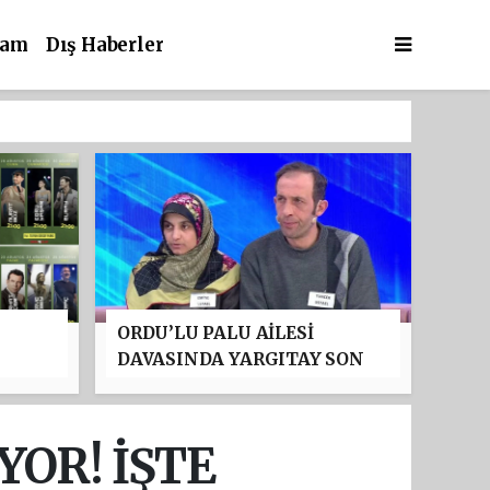
şam
Dış Haberler
ORDU’LU PALU AİLESİ
DAVASINDA YARGITAY SON
:
NOKTAYI KOYDU: TUNCER
'NDA
USTAEL’İN MÜEBBET HAPİS
CEZASI ONANDI
YOR! İŞTE