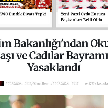
TMO Fındık Fiyatı Tepki
Yeni Parti Ordu Kurucu
Başkanları Belli Oldu
tim Bakanlığı'ndan Oku
başı ve Cadılar Bayram
Yasaklandı
20.12.2024 - 11:15, Güncelleme: 20.12.2024 - 11:15
1775+ kez ok