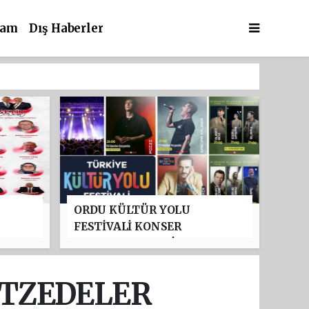
şam
Dış Haberler
ORDU KÜLTÜR YOLU
FESTİVALİ KONSER
PROGRAMI BELLİ OLDU:
TAYFUN GÜRSOY PARKI'NDA
YILDIZLAR GEÇİDİ
ETZEDELER