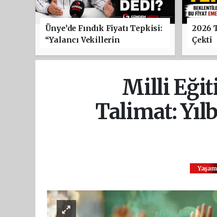
Ünye’de Fındık Fiyatı Tepkisi:
2026 
“Yalancı Vekillerin
Çekti
Paylaşımlarına Alet Olmayın”
Milli Eği
Talimat: Yıl
Yaşam