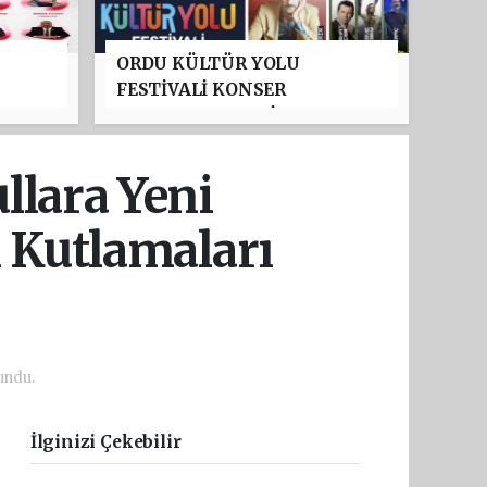
ORDU KÜLTÜR YOLU
FESTİVALİ KONSER
PROGRAMI BELLİ OLDU:
TAYFUN GÜRSOY PARKI'NDA
YILDIZLAR GEÇİDİ
llara Yeni
ı Kutlamaları
undu.
İlginizi Çekebilir