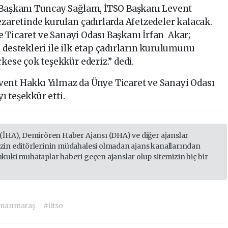
 Başkanı Tuncay Sağlam, İTSO Başkanı Levent
zaretinde kurulan çadırlarda Afetzedeler kalacak.
ye Ticaret ve Sanayi Odası Başkanı İrfan Akar;
 destekleri ile ilk etap çadırların kurulumunu
kese çok teşekkür ederiz.” dedi.
ent Hakkı Yılmaz da Ünye Ticaret ve Sanayi Odası
 teşekkür etti.
 (İHA), Demirören Haber Ajansı (DHA) ve diğer ajanslar
izin editörlerinin müdahalesi olmadan ajans kanallarından
ukuki muhataplar haberi geçen ajanslar olup sitemizin hiç bir
manmaraş
#ütso