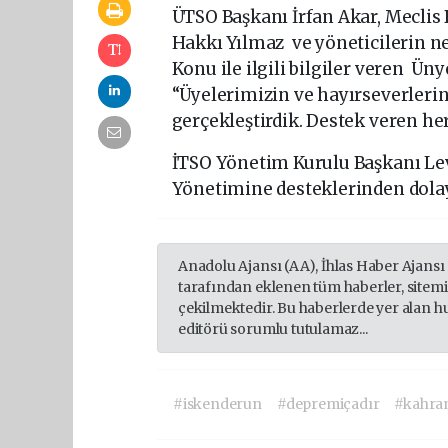
ÜTSO Başkanı İrfan Akar, Meclis
Hakkı Yılmaz ve yöneticilerin ne
Konu ile ilgili bilgiler veren Ün
“Üyelerimizin ve hayırseverlerin
gerçekleştirdik. Destek veren her
İTSO Yönetim Kurulu Başkanı Lev
Yönetimine desteklerinden dolayı
Anadolu Ajansı (AA), İhlas Haber Ajansı
tarafından eklenen tüm haberler, sitem
çekilmektedir. Bu haberlerde yer alan h
editörü sorumlu tutulamaz...
#iskenderun
#depremiçadır
#kahra