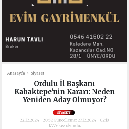
Anasayfa
Siyaset
Ordulu İl Başkanı
Kabaktepe’nin Kararı: Neden
Yeniden Aday Olmuyor?
SIYASET
22.12.2024 - 20:37, Güncelleme: 27.12.2024 - 02:10
1777+ kez okundu.