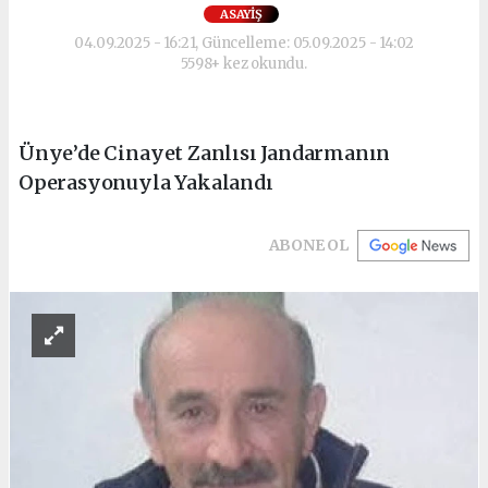
ASAYIŞ
04.09.2025 - 16:21, Güncelleme: 05.09.2025 - 14:02
5598+ kez okundu.
Ünye’de Cinayet Zanlısı Jandarmanın
Operasyonuyla Yakalandı
ABONE OL