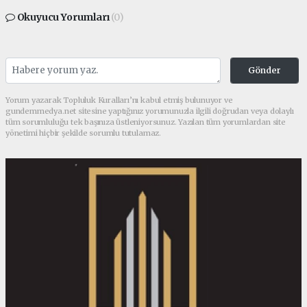
Okuyucu Yorumları
(0)
Gönder
Yorum yazarak Topluluk Kuralları’nı kabul etmiş bulunuyor ve
gundemmedya.net sitesine yaptığınız yorumunuzla ilgili doğrudan veya dolaylı
tüm sorumluluğu tek başınıza üstleniyorsunuz. Yazılan tüm yorumlardan site
yönetimi hiçbir şekilde sorumlu tutulamaz.