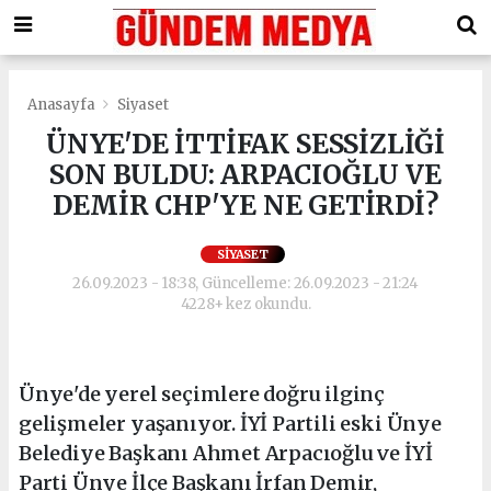
Anasayfa
Siyaset
ÜNYE'DE İTTİFAK SESSİZLİĞİ
SON BULDU: ARPACIOĞLU VE
DEMİR CHP'YE NE GETİRDİ?
SIYASET
26.09.2023 - 18:38, Güncelleme: 26.09.2023 - 21:24
4228+ kez okundu.
Ünye'de yerel seçimlere doğru ilginç
gelişmeler yaşanıyor. İYİ Partili eski Ünye
Belediye Başkanı Ahmet Arpacıoğlu ve İYİ
Parti Ünye İlçe Başkanı İrfan Demir,