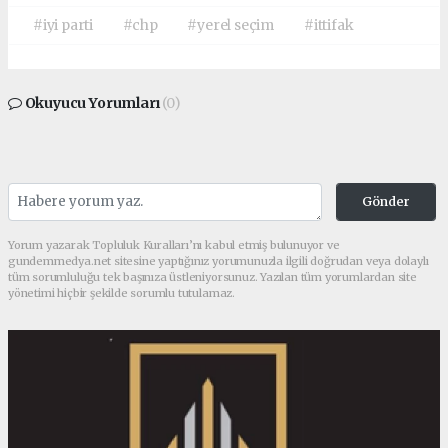
#iyi parti
#chp
#yerel seçim
#ittifak
Okuyucu Yorumları
(0)
Gönder
Yorum yazarak Topluluk Kuralları’nı kabul etmiş bulunuyor ve
gundemmedya.net sitesine yaptığınız yorumunuzla ilgili doğrudan veya dolaylı
tüm sorumluluğu tek başınıza üstleniyorsunuz. Yazılan tüm yorumlardan site
yönetimi hiçbir şekilde sorumlu tutulamaz.