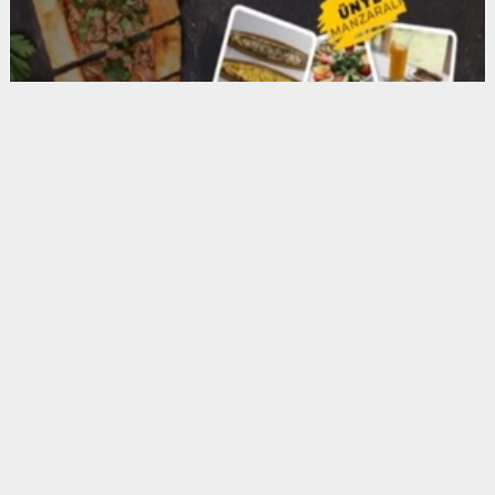
Anadolu Ajansı (AA), İhlas Haber Ajansı (İHA),
Demirören Haber Ajansı (DHA) ve diğer ajanslar
tarafından eklenen tüm haberler, sitemizin
editörlerinin müdahalesi olmadan ajans kanallarından
çekilmektedir. Bu haberlerde yer alan hukuki
muhataplar haberi geçen ajanslar olup sitemizin hiç
bir editörü sorumlu tutulamaz...