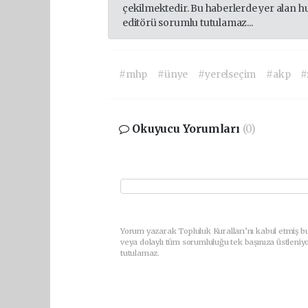
çekilmektedir. Bu haberlerde yer alan h
editörü sorumlu tutulamaz...
#mhp
#ünye
#yerelseçim
#akp
#
Okuyucu Yorumları
(0)
Yorum yazarak Topluluk Kuralları’nı kabul etmiş b
veya dolaylı tüm sorumluluğu tek başınıza üstleniy
tutulamaz.