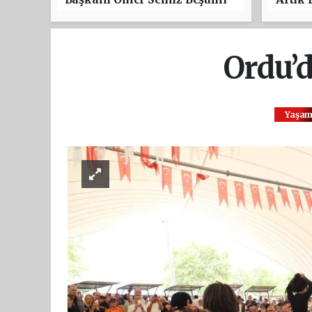
Festivali’ne Katıldı
Ordu’d
Yaşa