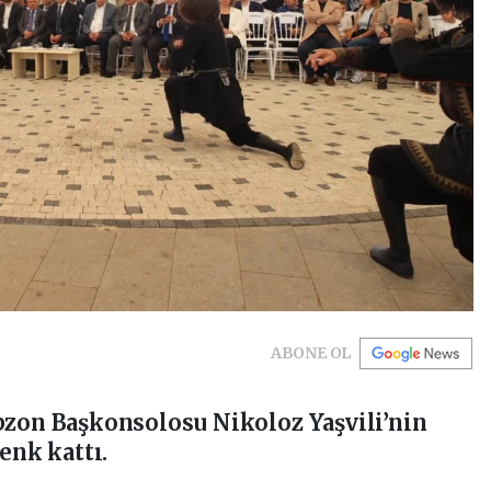
ABONE OL
bzon Başkonsolosu Nikoloz Yaşvili’nin
enk kattı.