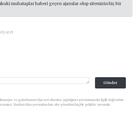
ukuki muhataplar haberi geçen ajanslar olup sitemizin hiç bir
ziyaret
Gönder
ulunuyor ve gundemmedya.net sitesine yaptığınız yorumunuzla ilgili doğrudan
orsunuz. Yazılan tüm yorumlardan site yönetimi hiçbir şekilde sorumlu