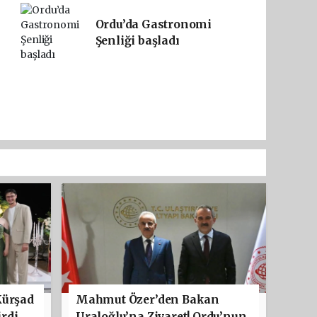
Ordu’da Gastronomi
Şenliği başladı
Kürşad
Mahmut Özer’den Bakan
rdi
Uraloğlu’na Ziyaret! Ordu’nun