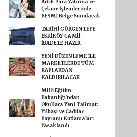
Artık Para Yatırma ve
Çekme İşlemlerinde
RESMİ Belge Sunulacak
TARİHİ GÜRGENTEPE
ESKİKÖY CAMİİ
İBADETE HAZIR
YENİ DÜZENLEME İLE
MARKETLERDE TÜM
RAFLARDAN
KALDIRILACAK
Milli Eğitim
Bakanlığı'ndan
Okullara Yeni Talimat:
Yılbaşı ve Cadılar
Bayramı Kutlamaları
Yasaklandı