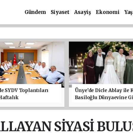
Gündem
Siyaset
Asayiş
Ekonomi
Ya
e SYDV Toplantıları
Ünye’de Dicle Ablay ile 
Haftalık
Basiloğlu Dünyaevine Gi
ALLAYAN SİYASİ BUL