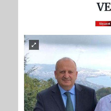
VE
Siyaset