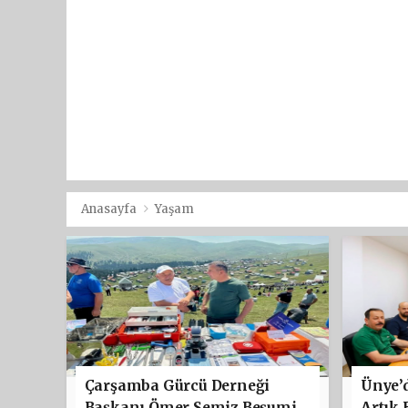
Anasayfa
Yaşam
Çarşamba Gürcü Derneği
Ünye’d
Başkanı Ömer Semiz Beşumi
Artık 