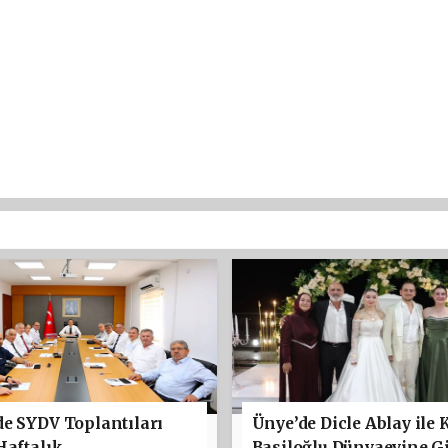
e SYDV Toplantıları
Ünye’de Dicle Ablay ile 
Haftalık
Basiloğlu Dünyaevine Gi