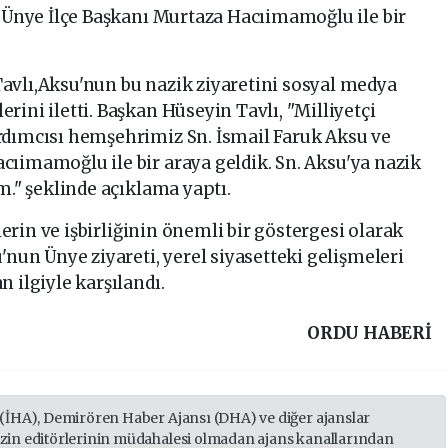
P
Ünye İlçe Başkanı Murtaza Hacıimamoğlu ile bir
avlı,Aksu'nun bu nazik ziyaretini sosyal medya
ini iletti. Başkan Hüseyin Tavlı, "Milliyetçi
rdımcısı hemşehrimiz Sn. İsmail Faruk Aksu ve
acıimamoğlu ile bir araya geldik. Sn. Aksu'ya nazik
m." şeklinde açıklama yaptı.
ilerin ve işbirliğinin önemli bir göstergesi olarak
'nun Ünye ziyareti, yerel siyasetteki gelişmeleri
 ilgiyle karşılandı.
ORDU HABERİ
 (İHA), Demirören Haber Ajansı (DHA) ve diğer ajanslar
izin editörlerinin müdahalesi olmadan ajans kanallarından