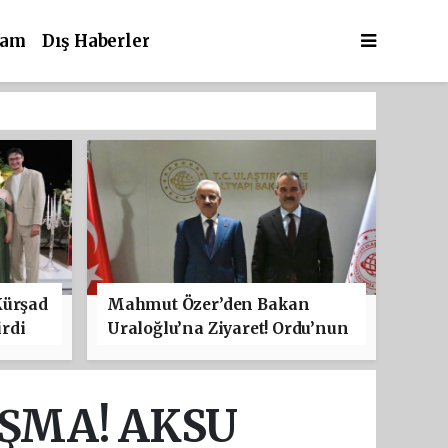
şam
Dış Haberler
Kürşad
Mahmut Özer’den Bakan
rdi
Uraloğlu’na Ziyaret! Ordu’nun
Ulaşım Projeleri Masaya
Yatırıldı
UŞMA! AKSU