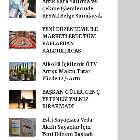
Artık Para Yatırma ve
Çekme İşlemlerinde
RESMİ Belge Sunulacak
YENİ DÜZENLEME İLE
MARKETLERDE TÜM
RAFLARDAN
KALDIRILACAK
Alkollü İçkilerde ÖTV
Artışı: Maktu Tutar
Yüzde 12,5 Arttı
BAŞKAN GÜLER, GENÇ
YETENEĞİ YALNIZ
BIRAKMADI
Eski Sayaçlara Veda:
Akıllı Sayaçlar İçin
Yeni Dönem Başladı