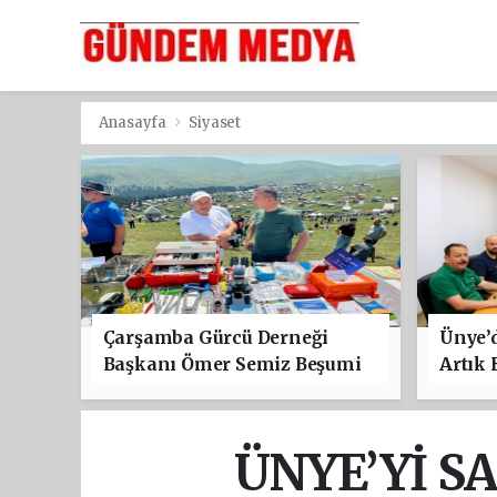
Anasayfa
Siyaset
Çarşamba Gürcü Derneği
Ünye’d
Başkanı Ömer Semiz Beşumi
Artık 
Festivali’ne Katıldı
ÜNYE’Yİ S