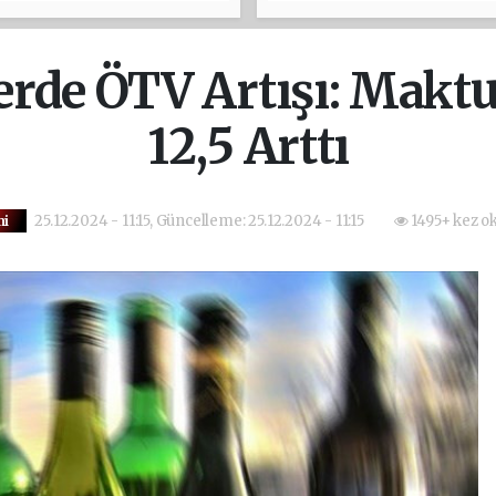
lerde ÖTV Artışı: Makt
12,5 Arttı
25.12.2024 - 11:15, Güncelleme: 25.12.2024 - 11:15
1495+ kez o
mi