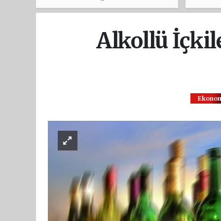
Çarşamba’da Üreticilerle
Buluştu
Alkollü İçki
Ekono