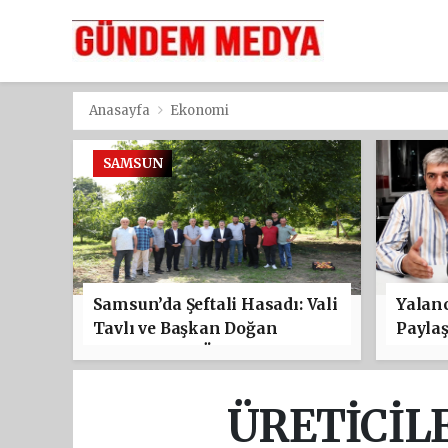
Anasayfa
Ekonomi
SAMSUN
Samsun’da Şeftali Hasadı: Vali
Yalanc
Tavlı ve Başkan Doğan
Payla
Çarşamba’da Üreticilerle
Buluştu
ÜRETİCİL