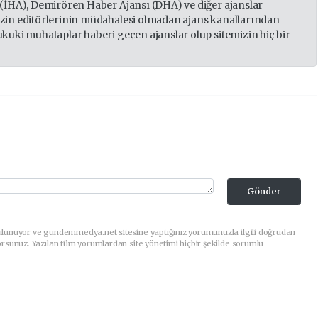
 (İHA), Demirören Haber Ajansı (DHA) ve diğer ajanslar
izin editörlerinin müdahalesi olmadan ajans kanallarından
ukuki muhataplar haberi geçen ajanslar olup sitemizin hiç bir
Gönder
ulunuyor ve gundemmedya.net sitesine yaptığınız yorumunuzla ilgili doğrudan
orsunuz. Yazılan tüm yorumlardan site yönetimi hiçbir şekilde sorumlu