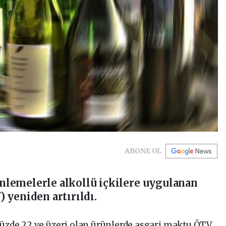
ABONE OL
lemelerle alkollü içkilere uygulanan
 yeniden artırıldı.
yüzde 22 ve üzeri olan ürünlerde asgari maktu ÖTV