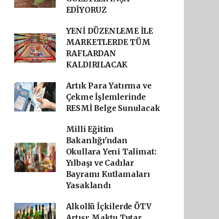
EDİYORUZ
YENİ DÜZENLEME İLE
MARKETLERDE TÜM
RAFLARDAN
KALDIRILACAK
Artık Para Yatırma ve
Çekme İşlemlerinde
RESMİ Belge Sunulacak
Milli Eğitim
Bakanlığı'ndan
Okullara Yeni Talimat:
Yılbaşı ve Cadılar
Bayramı Kutlamaları
Yasaklandı
Alkollü İçkilerde ÖTV
Artışı: Maktu Tutar