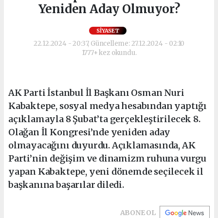
Yeniden Aday Olmuyor?
SIYASET
22.12.2024 - 20:37, Güncelleme: 27.12.2024 - 02:10
1777+ kez okundu.
AK Parti İstanbul İl Başkanı Osman Nuri
Kabaktepe, sosyal medya hesabından yaptığı
açıklamayla 8 Şubat’ta gerçekleştirilecek 8.
Olağan İl Kongresi’nde yeniden aday
olmayacağını duyurdu. Açıklamasında, AK
Parti’nin değişim ve dinamizm ruhuna vurgu
yapan Kabaktepe, yeni dönemde seçilecek il
başkanına başarılar diledi.
ABONE OL