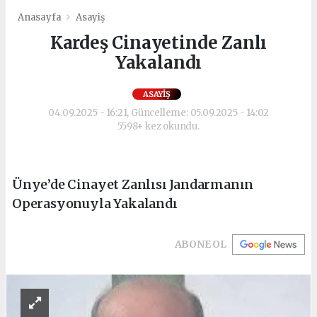
Anasayfa
Asayiş
Kardeş Cinayetinde Zanlı
Yakalandı
ASAYIŞ
04.09.2025 - 16:21, Güncelleme: 05.09.2025 - 14:02
5598+ kez okundu.
Ünye’de Cinayet Zanlısı Jandarmanın
Operasyonuyla Yakalandı
ABONE OL