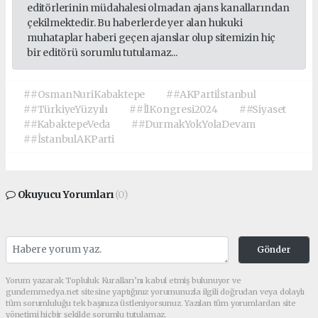
editörlerinin müdahalesi olmadan ajans kanallarından
çekilmektedir. Bu haberlerde yer alan hukuki
muhataplar haberi geçen ajanslar olup sitemizin hiç
bir editörü sorumlu tutulamaz...
##OsmanNuriKabaktepe
##AKPartiİstanbul
##TürkiyeYüzyılı
##İlKongresi2024
##Siyaset
##KabaktepeVeda
##DurmakYokYolaDevam
##İstanbulAKParti
Okuyucu Yorumları
(0)
Gönder
Yorum yazarak Topluluk Kuralları’nı kabul etmiş bulunuyor ve
gundemmedya.net sitesine yaptığınız yorumunuzla ilgili doğrudan veya dolaylı
tüm sorumluluğu tek başınıza üstleniyorsunuz. Yazılan tüm yorumlardan site
yönetimi hiçbir şekilde sorumlu tutulamaz.