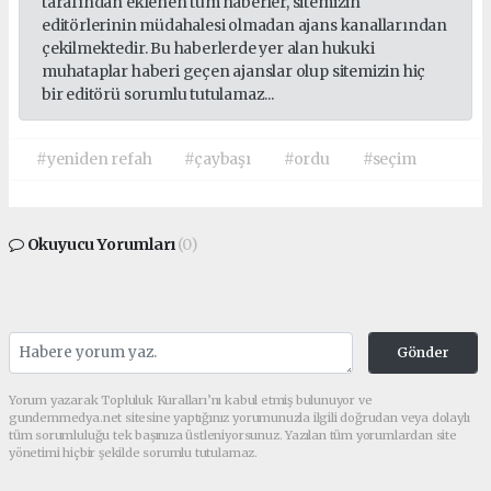
tarafından eklenen tüm haberler, sitemizin
editörlerinin müdahalesi olmadan ajans kanallarından
çekilmektedir. Bu haberlerde yer alan hukuki
muhataplar haberi geçen ajanslar olup sitemizin hiç
bir editörü sorumlu tutulamaz...
#yeniden refah
#çaybaşı
#ordu
#seçim
Okuyucu Yorumları
(0)
Gönder
Yorum yazarak Topluluk Kuralları’nı kabul etmiş bulunuyor ve
gundemmedya.net sitesine yaptığınız yorumunuzla ilgili doğrudan veya dolaylı
tüm sorumluluğu tek başınıza üstleniyorsunuz. Yazılan tüm yorumlardan site
yönetimi hiçbir şekilde sorumlu tutulamaz.