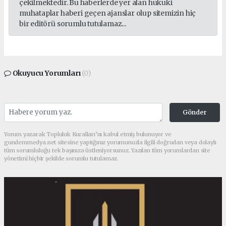
çekilmektedir. Bu haberlerde yer alan hukuki
muhataplar haberi geçen ajanslar olup sitemizin hiç
bir editörü sorumlu tutulamaz...
Okuyucu Yorumları
(0)
Gönder
Yorum yazarak Topluluk Kuralları’nı kabul etmiş bulunuyor ve
gundemmedya.net sitesine yaptığınız yorumunuzla ilgili doğrudan veya dolaylı
tüm sorumluluğu tek başınıza üstleniyorsunuz. Yazılan tüm yorumlardan site
yönetimi hiçbir şekilde sorumlu tutulamaz.