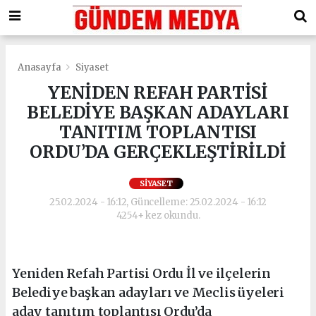
Anasayfa
Siyaset
YENİDEN REFAH PARTİSİ
BELEDİYE BAŞKAN ADAYLARI
TANITIM TOPLANTISI
ORDU’DA GERÇEKLEŞTİRİLDİ
SIYASET
25.02.2024 - 16:12, Güncelleme: 25.02.2024 - 16:12
4254+ kez okundu.
Yeniden Refah Partisi Ordu İl ve ilçelerin
Belediye başkan adayları ve Meclis üyeleri
aday tanıtım toplantısı Ordu’da