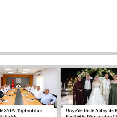
e SYDV Toplantıları
Ünye’de Dicle Ablay ile 
Haftalık
Basiloğlu Dünyaevine Gi