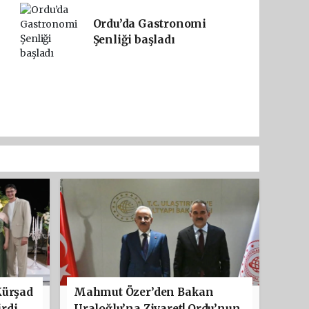
Ordu’da Gastronomi
Şenliği başladı
Kürşad
Mahmut Özer’den Bakan
rdi
Uraloğlu’na Ziyaret! Ordu’nun