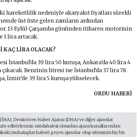
ki hareketlilik nedeniyle akaryakıt fiyatları sürekli
nemde üst üste gelen zamların ardından
yor. 13 Eylül Çarşamba gününden itibaren motorinin
se 1 lira artacak.
İ KAÇ LİRA OLACAK?
 İstanbul'da 39 lira 50 kuruşa, Ankara'da 40 lira 4
 çıkacak. Benzinin litresi ise İstanbul'da 37 lira 78
şa, İzmir'de 39 lira 5 kuruşa yükselecek.
ORDU HABERİ
 (İHA), Demirören Haber Ajansı (DHA) ve diğer ajanslar
izin editörlerinin müdahalesi olmadan ajans kanallarından
ukuki muhataplar haberi geçen ajanslar olup sitemizin hiç bir