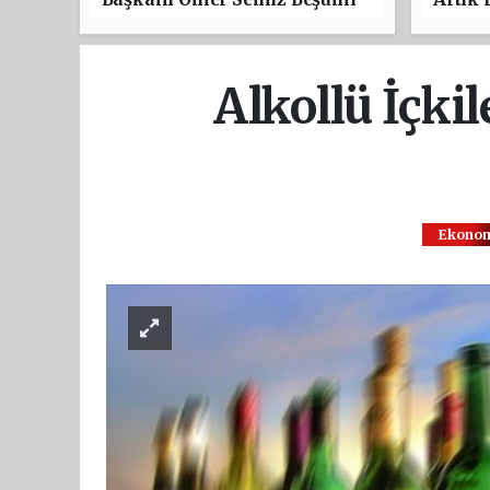
Festivali’ne Katıldı
Alkollü İçki
Ekono