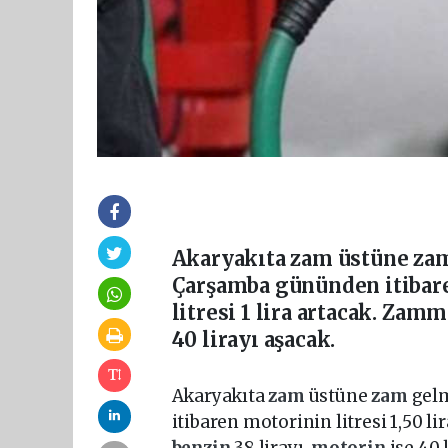
Akaryakıta zam üstüne zam
Çarşamba gününden itibaren
litresi 1 lira artacak. Zam
40 lirayı aşacak.
Akaryakıta
zam
üstüne
zam
gel
itibaren motorinin litresi 1,50 li
benzin
38 lirayı,
motorin
ise 40 