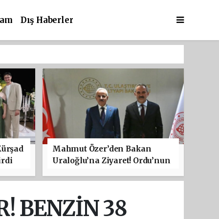
şam
Dış Haberler
Kürşad
Mahmut Özer’den Bakan
rdi
Uraloğlu’na Ziyaret! Ordu’nun
Ulaşım Projeleri Masaya
Yatırıldı
! BENZİN 38