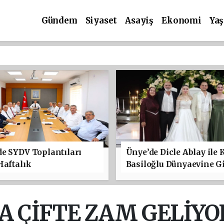
Gündem
Siyaset
Asayiş
Ekonomi
Ya
e SYDV Toplantıları
Ünye’de Dicle Ablay ile 
Haftalık
Basiloğlu Dünyaevine Gi
 ÇİFTE ZAM GELİYOR