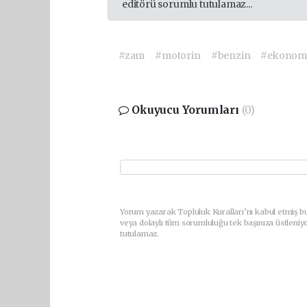
editörü sorumlu tutulamaz...
#zam
#motorin
#benzin
#ekonom
Okuyucu Yorumları
(0)
Yorum yazarak Topluluk Kuralları’nı kabul etmiş b
veya dolaylı tüm sorumluluğu tek başınıza üstleniy
tutulamaz.