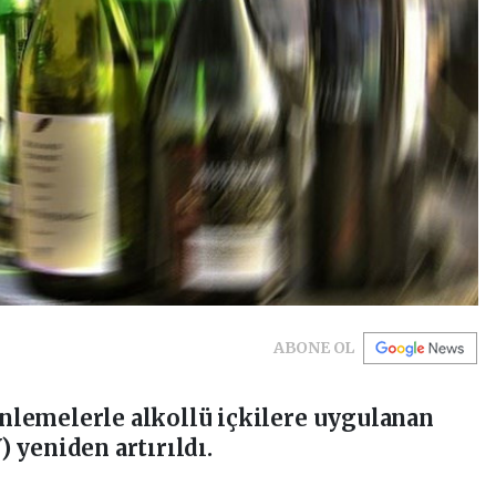
ABONE OL
lemelerle alkollü içkilere uygulanan
 yeniden artırıldı.