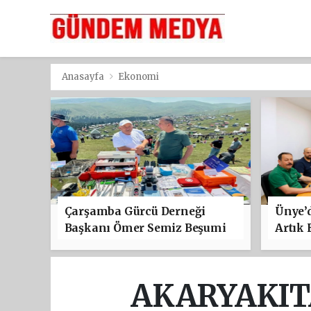
Anasayfa
Ekonomi
Çarşamba Gürcü Derneği
Ünye’d
Başkanı Ömer Semiz Beşumi
Artık 
Festivali’ne Katıldı
AKARYAKITA