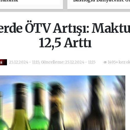
lerde ÖTV Artışı: Makt
12,5 Arttı
25.12.2024 - 11:15, Güncelleme: 25.12.2024 - 11:15
1495+ kez o
mi