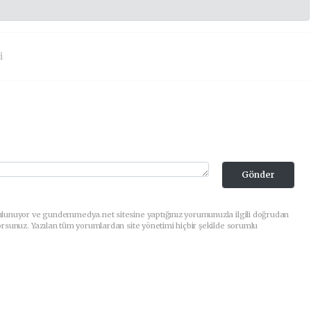
i
Gönder
ulunuyor ve gundemmedya.net sitesine yaptığınız yorumunuzla ilgili doğrudan
orsunuz. Yazılan tüm yorumlardan site yönetimi hiçbir şekilde sorumlu