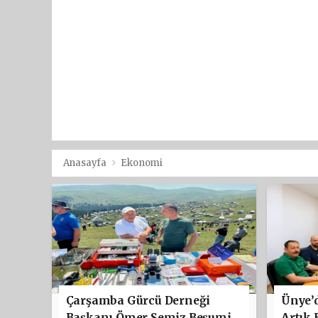
Anasayfa
Ekonomi
Çarşamba Gürcü Derneği
Ünye’d
Başkanı Ömer Semiz Beşumi
Artık 