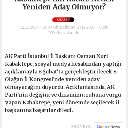
Yeniden Aday Olmuyor?
SIYASET
22.12.2024 - 20:37, Güncelleme: 27.12.2024 - 02:10
1777+ kez okundu.
AK Parti İstanbul İl Başkanı Osman Nuri
Kabaktepe, sosyal medya hesabından yaptığı
açıklamayla 8 Şubat’ta gerçekleştirilecek 8.
Olağan İl Kongresi’nde yeniden aday
olmayacağını duyurdu. Açıklamasında, AK
Parti’nin değişim ve dinamizm ruhuna vurgu
yapan Kabaktepe, yeni dönemde seçilecek il
başkanına başarılar diledi.
ABONE OL