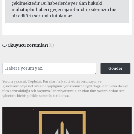
çekilmektedir. Bu haberlerde yer alan hukuki
muhataplar haberi geçen ajanslar olup sitemizin hiç
bir editörü sorumlu tutulamaz...
Okuyucu Yorumları
(0)
Gönder
Yorum yazarak Topluluk Kuralları’nı kabul etmiş bulunuyor ve
gundemmedya.net sitesine yaptığınız yorumunuzla ilgili doğrudan veya dolaylı
tüm sorumluluğu tek başınıza üstleniyorsunuz. Yazılan tüm yorumlardan site
yönetimi hiçbir şekilde sorumlu tutulamaz.