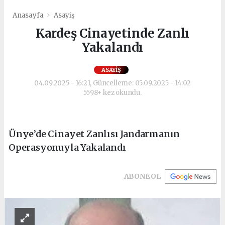
Anasayfa
Asayiş
Kardeş Cinayetinde Zanlı
Yakalandı
ASAYIŞ
04.09.2025 - 16:21, Güncelleme: 05.09.2025 - 14:02
5598+ kez okundu.
Ünye’de Cinayet Zanlısı Jandarmanın
Operasyonuyla Yakalandı
ABONE OL