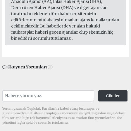
Anadolu Ajansı (AA), İhlas Haber Ajansı (İHA),
Demirören Haber Ajansı (DHA) ve diğer ajanslar
tarafından eklenen tüm haberler, sitemizin
editörlerinin müdahalesi olmadan ajans kanallarından
çekilmektedir. Bu haberlerde yer alan hukuki
muhataplar haberi geçen ajanslar olup sitemizin hiç
bir editörü sorumlu tutulamaz...
Okuyucu Yorumları
(0)
Gönder
Yorum yazarak Topluluk Kuralları’nı kabul etmiş bulunuyor ve
gundemmedya.net sitesine yaptığınız yorumunuzla ilgili doğrudan veya dolaylı
tüm sorumluluğu tek başınıza üstleniyorsunuz. Yazılan tüm yorumlardan site
yönetimi hiçbir şekilde sorumlu tutulamaz.