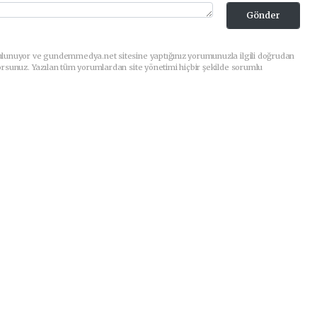
Gönder
ulunuyor ve gundemmedya.net sitesine yaptığınız yorumunuzla ilgili doğrudan
orsunuz. Yazılan tüm yorumlardan site yönetimi hiçbir şekilde sorumlu