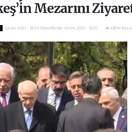
eş’in Mezarını Ziyaret
04.04.2025 - 14:37, Güncelleme: 04.04.2025 - 14:37
4109+ kez 