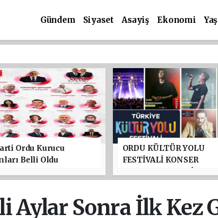
Gündem
Siyaset
Asayiş
Ekonomi
Ya
arti Ordu Kurucu
ORDU KÜLTÜR YOLU
ları Belli Oldu
FESTİVALİ KONSER
PROGRAMI BELLİ OLDU
TAYFUN GÜRSOY PARKI
YILDIZLAR GEÇİDİ
li Aylar Sonra İlk Kez 