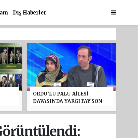
şam
Dış Haberler
ORDU’LU PALU AİLESİ
DAVASINDA YARGITAY SON
:
NOKTAYI KOYDU: TUNCER
'NDA
USTAEL’İN MÜEBBET HAPİS
CEZASI ONANDI
Görüntülendi: