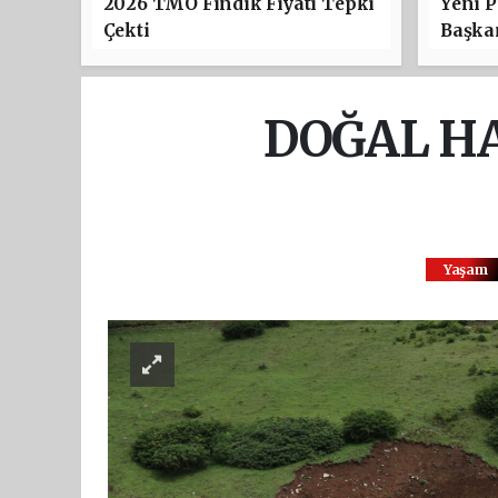
2026 TMO Fındık Fiyatı Tepki
Yeni P
Çekti
Başkan
DOĞAL HA
Yaşam