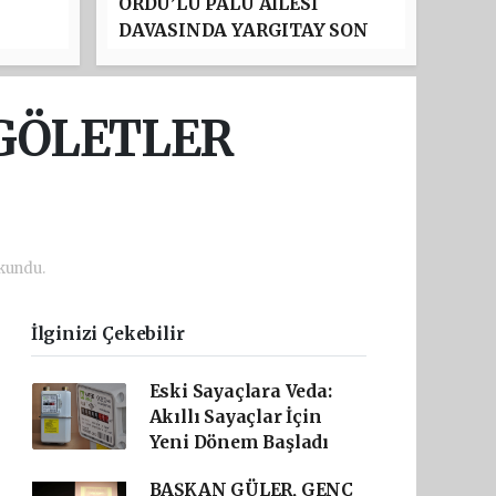
ORDU’LU PALU AİLESİ
DAVASINDA YARGITAY SON
:
NOKTAYI KOYDU: TUNCER
'NDA
USTAEL’İN MÜEBBET HAPİS
CEZASI ONANDI
 GÖLETLER
okundu.
İlginizi Çekebilir
Eski Sayaçlara Veda:
Akıllı Sayaçlar İçin
Yeni Dönem Başladı
BAŞKAN GÜLER, GENÇ