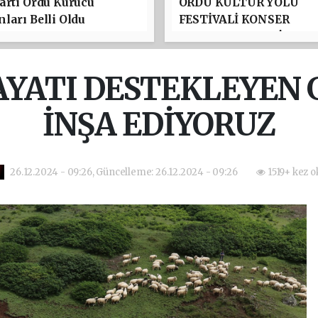
arti Ordu Kurucu
ORDU KÜLTÜR YOLU
ları Belli Oldu
FESTİVALİ KONSER
PROGRAMI BELLİ OLDU
TAYFUN GÜRSOY PARKI
YILDIZLAR GEÇİDİ
YATI DESTEKLEYEN
İNŞA EDİYORUZ
26.12.2024 - 09:26, Güncelleme: 26.12.2024 - 09:26
1519+ kez 