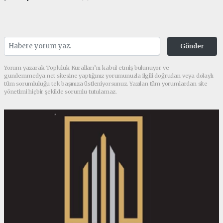
Gönder
Yorum yazarak Topluluk Kuralları’nı kabul etmiş bulunuyor ve
gundemmedya.net sitesine yaptığınız yorumunuzla ilgili doğrudan veya dolaylı
tüm sorumluluğu tek başınıza üstleniyorsunuz. Yazılan tüm yorumlardan site
yönetimi hiçbir şekilde sorumlu tutulamaz.