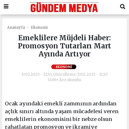
Anasayfa
Ekonomi
Emeklilere Müjdeli Haber:
Promosyon Tutarları Mart
Ayında Artıyor
EKONOMI
17.02.2025 - 12:45, Güncelleme: 17.02.2025 - 12:45
3496+ kez okundu.
Ocak ayındaki emekli zammının ardından
açlık sınırı altında yaşam mücadelesi veren
emeklilerin ekonomisini bir nebze olsun
rahatlatan promosyon ve ikramiye