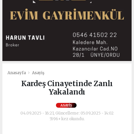
Anasayfa
Asayiş
Kardeş Cinayetinde Zanlı
Yakalandı
ASAYIŞ
04.09.2025 - 16:21, Güncelleme: 05.09.2025 - 14:02
5596+ kez okundu.