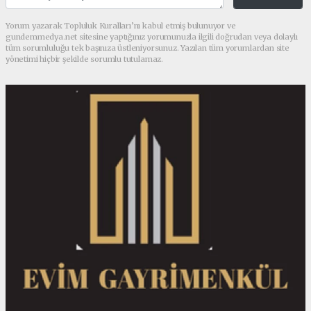
Yorum yazarak Topluluk Kuralları’nı kabul etmiş bulunuyor ve
gundemmedya.net sitesine yaptığınız yorumunuzla ilgili doğrudan veya dolaylı
tüm sorumluluğu tek başınıza üstleniyorsunuz. Yazılan tüm yorumlardan site
yönetimi hiçbir şekilde sorumlu tutulamaz.