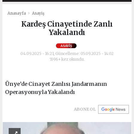
Anasayfa
Asayiş
Kardeş Cinayetinde Zanlı
Yakalandı
ASAYIŞ
04.09.2025 - 16:21, Güncelleme: 05.09.2025 - 14:02
5596+ kez okundu.
Ünye’de Cinayet Zanlısı Jandarmanın
Operasyonuyla Yakalandı
ABONE OL