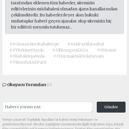
tarafından eklenen tüm haberler, sitemizin
editörlerinin müdahalesi olmadan ajans kanallarından
çekilmektedir. Bu haberlerde yer alan hukuki
muhataplar haberi geçen ajanslar olup sitemizin hiç
bir editörü sorumlu tutulamaz...
##OsmanNuriKabaktepe
##AKPartiİstanbul
##TürkiyeYüzyılı
##İlKongresi2024
##Siyaset
##KabaktepeVeda
##DurmakYokYolaDevam
##İstanbulAKParti
Okuyucu Yorumları
(0)
Gönder
Yorum yazarak Topluluk Kuralları’nı kabul etmiş bulunuyor ve
gundemmedya.net sitesine yaptığınız yorumunuzla ilgili doğrudan veya dolaylı
tüm sorumluluğu tek başınıza üstleniyorsunuz. Yazılan tüm yorumlardan site