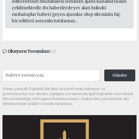
editörlerinin müdahalesi olmadan ajans kanallarından
çekilmektedir. Bu haberlerde yer alan hukuki
muhataplar haberi geçen ajanslar olup sitemizin hiç
bir editörü sorumlu tutulamaz...
Okuyucu Yorumları
(0)
Gönder
Yorum yazarak Topluluk Kuralları’nı kabul etmiş bulunuyor ve
gundemmedya.net sitesine yaptığınız yorumunuzla ilgili doğrudan veya dolaylı
tüm sorumluluğu tek başınıza üstleniyorsunuz. Yazılan tüm yorumlardan site
yönetimi hiçbir şekilde sorumlu tutulamaz.