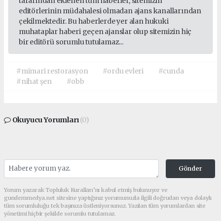
tarafından eklenen tüm haberler, sitemizin
editörlerinin müdahalesi olmadan ajans kanallarından
çekilmektedir. Bu haberlerde yer alan hukuki
muhataplar haberi geçen ajanslar olup sitemizin hiç
bir editörü sorumlu tutulamaz...
#mimari restorasyon
#ordu evleri
#cunda
#nihat şen
#obb
Okuyucu Yorumları
(0)
Gönder
Yorum yazarak Topluluk Kuralları’nı kabul etmiş bulunuyor ve
gundemmedya.net sitesine yaptığınız yorumunuzla ilgili doğrudan veya dolaylı
tüm sorumluluğu tek başınıza üstleniyorsunuz. Yazılan tüm yorumlardan site
yönetimi hiçbir şekilde sorumlu tutulamaz.