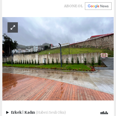
ABONE OL
Erkek
|
Kadın
(Haberi Sesli Oku)