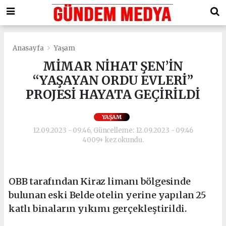
Anasayfa
Yaşam
MİMAR NİHAT ŞEN’İN
“YAŞAYAN ORDU EVLERİ”
PROJESİ HAYATA GEÇİRİLDİ
YAŞAM
12.09.2023 - 09:46, Güncelleme: 12.09.2023 - 09:46
4009+ kez okundu.
OBB tarafından Kiraz limanı bölgesinde
bulunan eski Belde otelin yerine yapılan 25
katlı binaların yıkımı gerçekleştirildi.