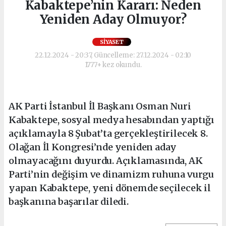
Kabaktepe’nin Kararı: Neden
Yeniden Aday Olmuyor?
SIYASET
22.12.2024 - 20:37, Güncelleme: 27.12.2024 - 02:10
1777+ kez okundu.
AK Parti İstanbul İl Başkanı Osman Nuri
Kabaktepe, sosyal medya hesabından yaptığı
açıklamayla 8 Şubat’ta gerçekleştirilecek 8.
Olağan İl Kongresi’nde yeniden aday
olmayacağını duyurdu. Açıklamasında, AK
Parti’nin değişim ve dinamizm ruhuna vurgu
yapan Kabaktepe, yeni dönemde seçilecek il
başkanına başarılar diledi.