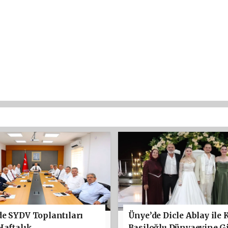
e SYDV Toplantıları
Ünye’de Dicle Ablay ile 
Haftalık
Basiloğlu Dünyaevine Gi