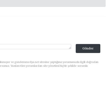
Gönder
ulunuyor ve gundemmedya.net sitesine yaptığınız yorumunuzla ilgili doğrudan
orsunuz. Yazılan tüm yorumlardan site yönetimi hiçbir şekilde sorumlu