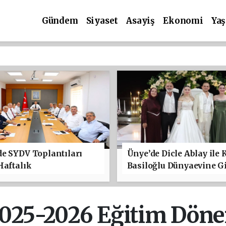
Gündem
Siyaset
Asayiş
Ekonomi
Ya
e SYDV Toplantıları
Ünye’de Dicle Ablay ile 
Haftalık
Basiloğlu Dünyaevine Gi
2025-2026 Eğitim Döne