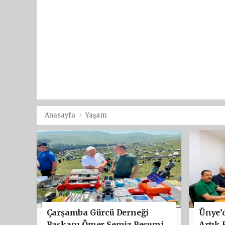
Anasayfa
Yaşam
Çarşamba Gürcü Derneği
Ünye’d
Başkanı Ömer Semiz Beşumi
Artık 