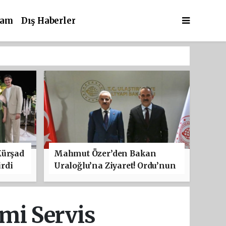
şam
Dış Haberler
Kürşad
Mahmut Özer’den Bakan
rdi
Uraloğlu’na Ziyaret! Ordu’nun
Ulaşım Projeleri Masaya
Yatırıldı
mi Servis