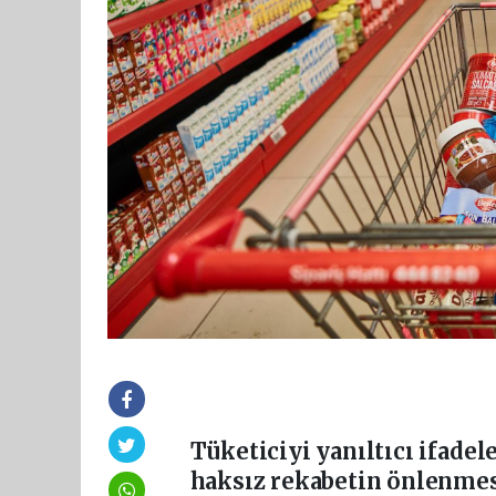
Tüketiciyi yanıltıcı ifade
haksız rekabetin önlenmes