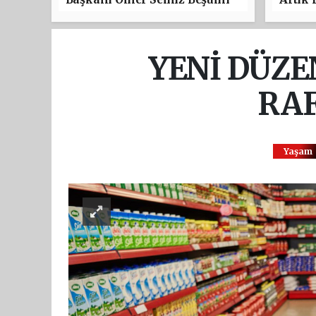
Festivali’ne Katıldı
YENİ DÜZ
RA
Yaşam