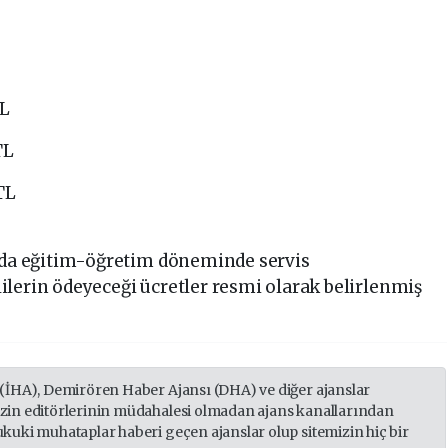
TL
TL
TL
u’da eğitim-öğretim döneminde servis
lerin ödeyeceği ücretler resmi olarak belirlenmiş
 (İHA), Demirören Haber Ajansı (DHA) ve diğer ajanslar
izin editörlerinin müdahalesi olmadan ajans kanallarından
ukuki muhataplar haberi geçen ajanslar olup sitemizin hiç bir