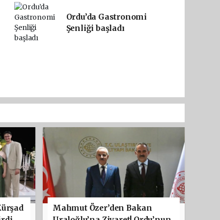
Ordu’da Gastronomi
Şenliği başladı
Kürşad
Mahmut Özer’den Bakan
rdi
Uraloğlu’na Ziyaret! Ordu’nun