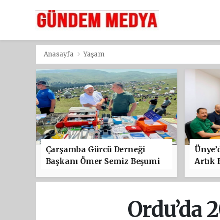
Anasayfa
Yaşam
Çarşamba Gürcü Derneği
Ünye’d
Başkanı Ömer Semiz Beşumi
Artık 
Festivali’ne Katıldı
Ordu’da 