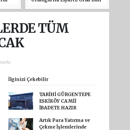
Ulaşım Projeleri Masaya
Yatırıldı
LERDE TÜM
CAK
kundu.
İlginizi Çekebilir
TARİHİ GÜRGENTEPE
ESKİKÖY CAMİİ
İBADETE HAZIR
Artık Para Yatırma ve
Çekme İşlemlerinde