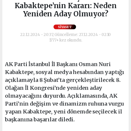
Kabaktepe’nin Kararı: Neden
Yeniden Aday Olmuyor?
SIYASET
22.12.2024 - 20:37, Güncelleme: 27.12.2024 - 02:10
1777+ kez okundu.
AK Parti İstanbul İl Başkanı Osman Nuri
Kabaktepe, sosyal medya hesabından yaptığı
açıklamayla 8 Şubat’ta gerçekleştirilecek 8.
Olağan İl Kongresi’nde yeniden aday
olmayacağını duyurdu. Açıklamasında, AK
Parti’nin değişim ve dinamizm ruhuna vurgu
yapan Kabaktepe, yeni dönemde seçilecek il
başkanına başarılar diledi.