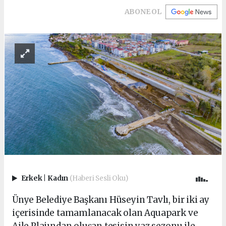
ABONE OL
Erkek
|
Kadın
(Haberi Sesli Oku)
Ünye Belediye Başkanı Hüseyin Tavlı, bir iki ay
içerisinde tamamlanacak olan Aquapark ve
Aile Plajından oluşan tesisin yaz sezonu ile