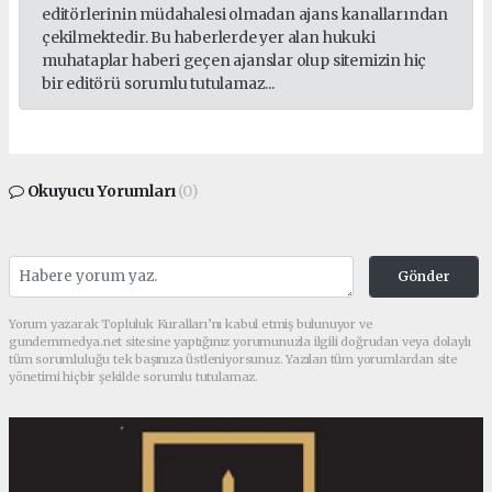
editörlerinin müdahalesi olmadan ajans kanallarından
çekilmektedir. Bu haberlerde yer alan hukuki
muhataplar haberi geçen ajanslar olup sitemizin hiç
bir editörü sorumlu tutulamaz...
Okuyucu Yorumları
(0)
Gönder
Yorum yazarak Topluluk Kuralları’nı kabul etmiş bulunuyor ve
gundemmedya.net sitesine yaptığınız yorumunuzla ilgili doğrudan veya dolaylı
tüm sorumluluğu tek başınıza üstleniyorsunuz. Yazılan tüm yorumlardan site
yönetimi hiçbir şekilde sorumlu tutulamaz.