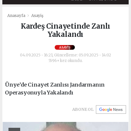
Anasayfa
Asayiş
Kardeş Cinayetinde Zanlı
Yakalandı
ASAYIŞ
04.09.2025 - 16:21, Güncelleme: 05.09.2025 - 14:02
5596+ kez okundu.
Ünye’de Cinayet Zanlısı Jandarmanın
Operasyonuyla Yakalandı
ABONE OL