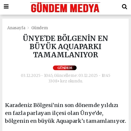
Anasayfa
Gündem
ÜNYE’DE BÖLGENİN EN
BÜYÜK AQUAPARKI
TAMAMLANIYOR
GÜNDEM
03.12.2025 - 10:45, Güncelleme: 03.12.2025 - 10:45
3308+ kez okundu.
Karadeniz Bölgesi’nin son dönemde yıldızı
en fazla parlayan ilçesi olan Ünye’de,
bölgenin en büyük Aquapark’ı tamamlanıyor.