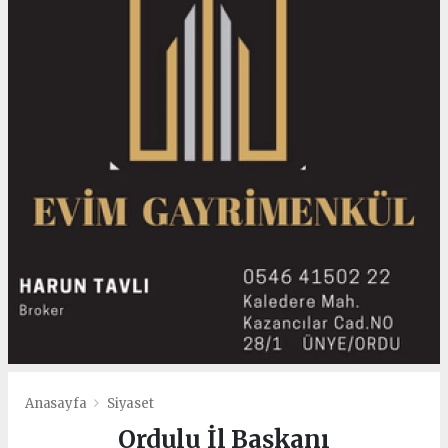
Anasayfa
Siyaset
Ordulu İl Başkanı