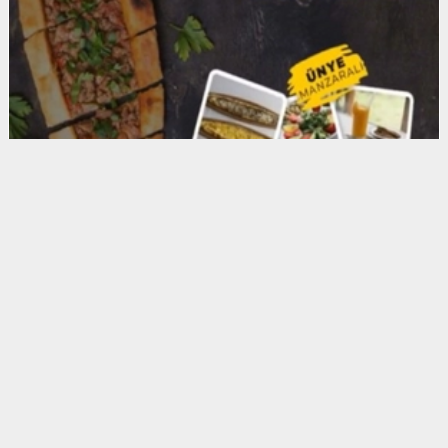
Anadolu Ajansı (AA), İhlas Haber Ajansı (İHA),
Demirören Haber Ajansı (DHA) ve diğer ajanslar
tarafından eklenen tüm haberler, sitemizin
editörlerinin müdahalesi olmadan ajans kanallarından
çekilmektedir. Bu haberlerde yer alan hukuki
muhataplar haberi geçen ajanslar olup sitemizin hiç