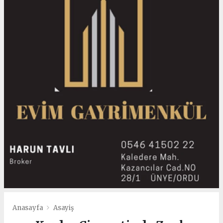
Anasayfa
Asayiş