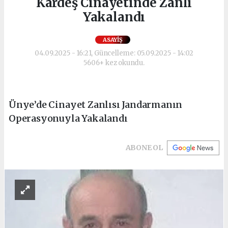
Kardeş Cinayetinde Zanlı
Yakalandı
ASAYIŞ
04.09.2025 - 16:21, Güncelleme: 05.09.2025 - 14:02
5606+ kez okundu.
Ünye’de Cinayet Zanlısı Jandarmanın
Operasyonuyla Yakalandı
ABONE OL