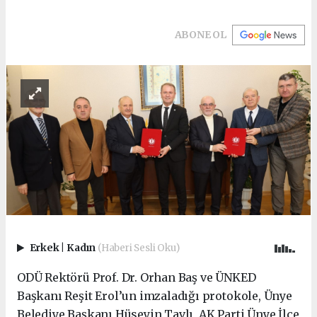
ABONE OL
Erkek
|
Kadın
(Haberi Sesli Oku)
ODÜ Rektörü Prof. Dr. Orhan Baş ve ÜNKED
Başkanı Reşit Erol’un imzaladığı protokole, Ünye
Belediye Başkanı Hüseyin Tavlı, AK Parti Ünye İlçe