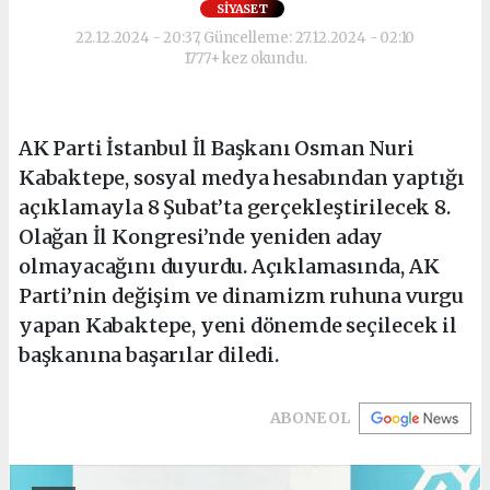
SIYASET
22.12.2024 - 20:37, Güncelleme: 27.12.2024 - 02:10
1777+ kez okundu.
AK Parti İstanbul İl Başkanı Osman Nuri
Kabaktepe, sosyal medya hesabından yaptığı
açıklamayla 8 Şubat’ta gerçekleştirilecek 8.
Olağan İl Kongresi’nde yeniden aday
olmayacağını duyurdu. Açıklamasında, AK
Parti’nin değişim ve dinamizm ruhuna vurgu
yapan Kabaktepe, yeni dönemde seçilecek il
başkanına başarılar diledi.
ABONE OL