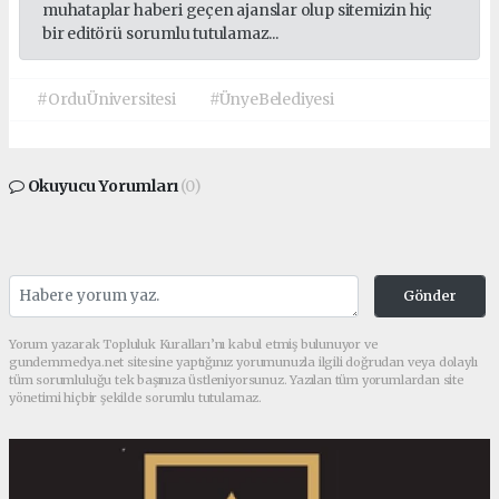
muhataplar haberi geçen ajanslar olup sitemizin hiç
bir editörü sorumlu tutulamaz...
#OrduÜniversitesi
#ÜnyeBelediyesi
Okuyucu Yorumları
(0)
Gönder
Yorum yazarak Topluluk Kuralları’nı kabul etmiş bulunuyor ve
gundemmedya.net sitesine yaptığınız yorumunuzla ilgili doğrudan veya dolaylı
tüm sorumluluğu tek başınıza üstleniyorsunuz. Yazılan tüm yorumlardan site
yönetimi hiçbir şekilde sorumlu tutulamaz.