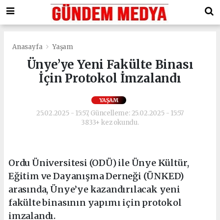
Anasayfa
Yaşam
Ünye’ye Yeni Fakülte Binası
İçin Protokol İmzalandı
YAŞAM
25.02.2025 - 15:57, Güncelleme: 25.02.2025 - 15:57
3833+ kez okundu.
Ordu Üniversitesi (ODÜ) ile Ünye Kültür,
Eğitim ve Dayanışma Derneği (ÜNKED)
arasında, Ünye’ye kazandırılacak yeni
fakülte binasının yapımı için protokol
imzalandı.