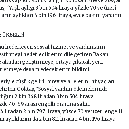
tış yapıldı. Konuyla ilgili konuşan Aile ve Sosyal
"Yaşlı aylığı 3 bin 504 liraya, yüzde 70 ve üzeri
arın aylıkları 4 bin 196 liraya, evde bakım yardımı
 YÜKSELDİ
u hedefleyen sosyal hizmet ve yardımların
eştirmeyi hedeflediklerini dile getiren Bakan
 alanları geliştirmeye, ortaya çıkacak yeni
üretmeye devam edeceklerini bildirdi.
yle düşük gelirli birey ve ailelerin ihtiyaçları
elirten Göktaş, "Sosyal yardım ödemelerinde
ylığını 2 bin 348 liradan 3 bin 504 liraya
zde 40-69 arası engelli oranına sahip
4 liradan 2 bin 797 liraya, yüzde 70 ve üzeri engelli
aylıklarını da 2 bin 811 liradan 4 bin 196 liraya