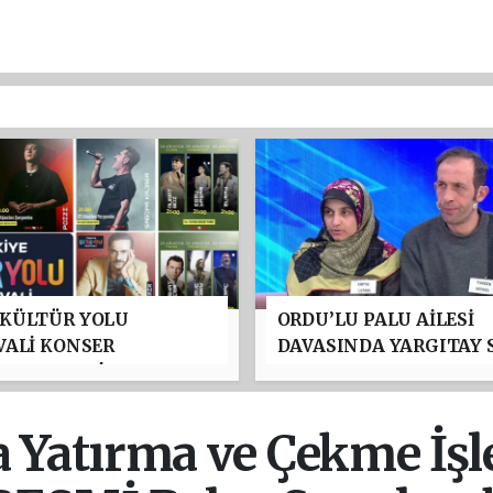
 KÜLTÜR YOLU
ORDU’LU PALU AİLESİ
VALİ KONSER
DAVASINDA YARGITAY 
AMI BELLİ OLDU:
NOKTAYI KOYDU: TUNC
N GÜRSOY PARKI'NDA
USTAEL’İN MÜEBBET H
ZLAR GEÇİDİ
CEZASI ONANDI
a Yatırma ve Çekme İş