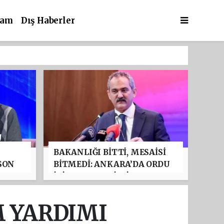
şam
Dış Haberler
BAKANLIĞI BİTTİ, MESAİSİ
SON
BİTMEDİ: ANKARA’DA ORDU
ER
İÇİN ADETA "GİZLİ BAKAN"
APİS
GİBİ ÇALIŞIYOR!
M YARDIMI