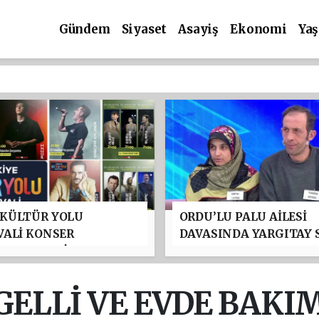
Gündem
Siyaset
Asayiş
Ekonomi
Ya
 KÜLTÜR YOLU
ORDU’LU PALU AİLESİ
VALİ KONSER
DAVASINDA YARGITAY 
AMI BELLİ OLDU:
NOKTAYI KOYDU: TUNC
N GÜRSOY PARKI'NDA
USTAEL’İN MÜEBBET H
ZLAR GEÇİDİ
CEZASI ONANDI
NGELLİ VE EVDE BAKI