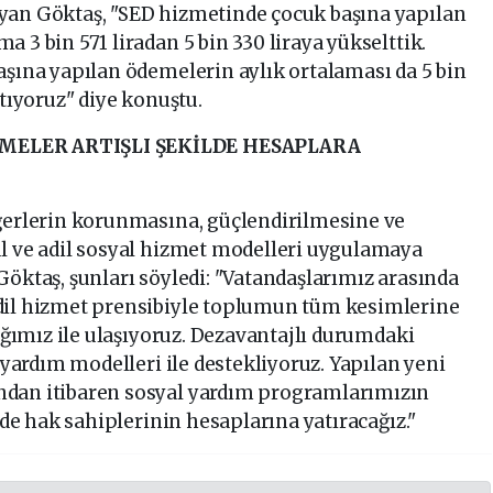
yan Göktaş, "SED hizmetinde çocuk başına yapılan
 3 bin 571 liradan 5 bin 330 liraya yükselttik.
aşına yapılan ödemelerin aylık ortalaması da 5 bin
rtıyoruz" diye konuştu.
EMELER ARTIŞLI ŞEKİLDE HESAPLARA
eğerlerin korunmasına, güçlendirilmesine ve
ül ve adil sosyal hizmet modelleri uygulamaya
Göktaş, şunları söyledi: "Vatandaşlarımız arasında
dil hizmet prensibiyle toplumun tüm kesimlerine
 ağımız ile ulaşıyoruz. Dezavantajlı durumdaki
l yardım modelleri ile destekliyoruz. Yapılan yeni
ndan itibaren sosyal yardım programlarımızın
ilde hak sahiplerinin hesaplarına yatıracağız."