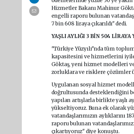
ödemelerinde yüzde 50'ye yakın ar
Hizmetler Bakanı Mahinur Göktaş, 
engelli raporu bulunan vatandaşl
7 bin 608 liraya çıkarıldı" dedi.
YAŞLI AYLIĞI 3 BİN 504 LİRAYA
"Türkiye Yüzyılı"nda tüm toplum
kapasitesini ve hizmetlerini iyil
Göktaş, yeni hizmet modelleri ve
zorluklara ve risklere çözümler 
Uygulanan sosyal hizmet modelleri
doğrultusunda desteklendiğini b
yapılan artışlarla birlikte yaşlı a
yükseltiyoruz. Buna ek olarak yü
vatandaşlarımızın aylıklarını 187
raporu bulunan vatandaşlarımızın 
çıkartıyoruz" diye konuştu.