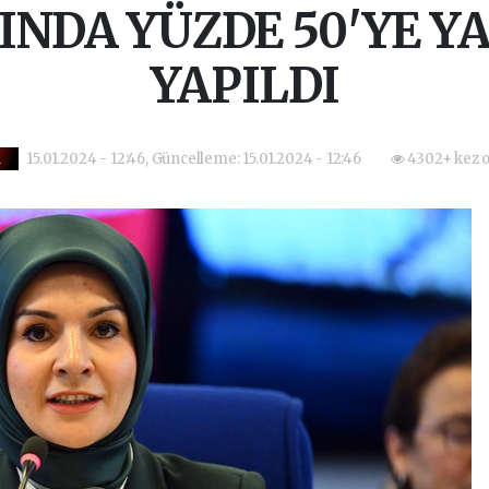
INDA YÜZDE 50'YE YA
YAPILDI
15.01.2024 - 12:46, Güncelleme: 15.01.2024 - 12:46
4302+ kez 
i