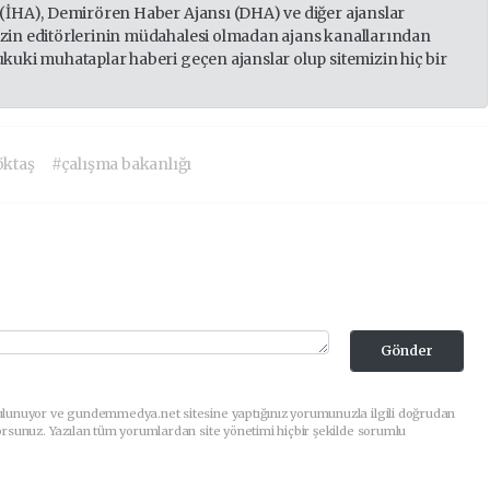
 (İHA), Demirören Haber Ajansı (DHA) ve diğer ajanslar
izin editörlerinin müdahalesi olmadan ajans kanallarından
ukuki muhataplar haberi geçen ajanslar olup sitemizin hiç bir
öktaş
#çalışma bakanlığı
Gönder
ulunuyor ve gundemmedya.net sitesine yaptığınız yorumunuzla ilgili doğrudan
orsunuz. Yazılan tüm yorumlardan site yönetimi hiçbir şekilde sorumlu