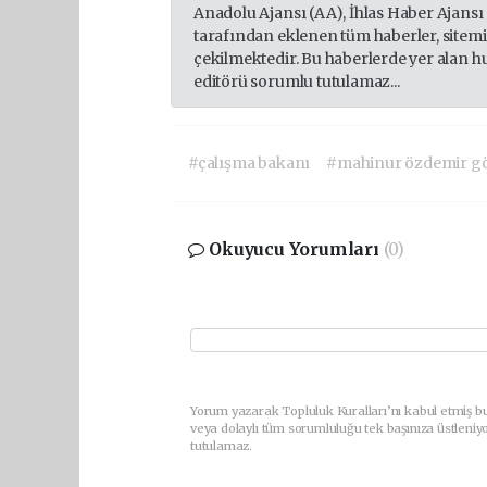
Anadolu Ajansı (AA), İhlas Haber Ajansı
tarafından eklenen tüm haberler, sitem
çekilmektedir. Bu haberlerde yer alan h
editörü sorumlu tutulamaz...
#çalışma bakanı
#mahinur özdemir g
Okuyucu Yorumları
(0)
Yorum yazarak Topluluk Kuralları’nı kabul etmiş b
veya dolaylı tüm sorumluluğu tek başınıza üstleniy
tutulamaz.