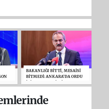
BAKANLIĞI BİTTİ, MESAİSİ
SON
BİTMEDİ: ANKARA’DA ORDU
ER
İÇİN ADETA "GİZLİ BAKAN"
APİS
GİBİ ÇALIŞIYOR!
lemlerinde