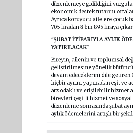
düzenlemeye gidildiğini vurgula
ekonomik destek tutarını ortalama
Ayrıca koruyucu ailelere çocuk b
705 liradan 8 bin 895 liraya çıka
"ŞUBAT İTİBARIYLA AYLIK ÖD
YATIRILACAK"
Bireyin, ailenin ve toplumsal d
geliştirilmesine yönelik bütünc
devam edeceklerini dile getiren 
hiçbir ayrım yapmadan eşit ve a
arz odaklı ve erişilebilir hizmet
bireyleri çeşitli hizmet ve sosya
düzenleme sonrasında şubat ayı
aylık ödemelerini artışlı bir şek