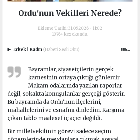
Ordu'nun Vekilleri Nerede?
Ekleme Tarihi: 31.05.2026 - 11:02
1076+ kez okundu.
Erkek
|
Kadın
(Haberi Sesli Oku)
Bayramlar, siyasetçilerin gerçek
karnesinin ortaya çıktığı günlerdir.
Makam odalarında yazılan raporlar
değil, sokakta konuşulanlar gerçeği gösterir.
Bu bayramda da Ordu’nun ilçelerini,
mahallelerini ve esnafını dinledim. Karşıma
çıkan tablo maalesef iç açıcı değildi.
Bir milletvekilinin görevi sadece seçim
dönemlerinde meydanlara çıkmak, sosyal