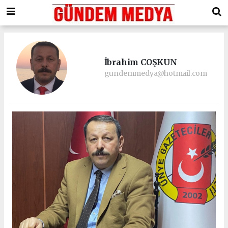
İbrahim COŞKUN
gundemmedya@hotmail.com